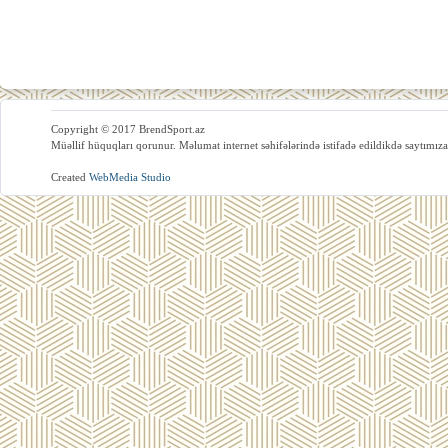
Copyright © 2017 BrendSport.az
Müəllif hüquqları qorunur. Məlumat internet səhifələrində istifadə edildikdə saytımıza
Created
WebMedia Studio