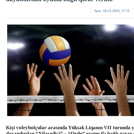
Tarix:
18-12-2025, 17:13
Kişi voleybolçular arasında Yüksək Liqanın VII turunda 
dayandırılan “Xilasedici” – “Ordu” oyunu ilə bağlı qərar v