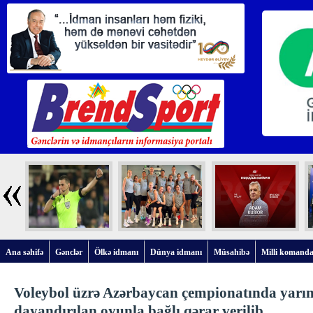
Ana səhifə
Gənclər
Ölkə idmanı
Dünya idmanı
Müsahibə
Milli komanda
Voleybol üzrə Azərbaycan çempionatında yarı
dayandırılan oyunla bağlı qərar verilib