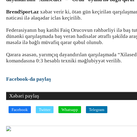
BrendSport.az
xəbər verir ki, ötən gün keçirilən qarşılaşm
nəticəsi ilə əlaqədar iclas keçirilib.
Federasiyanın baş katibi Faiq Orucovun rəhbərliyi ilə baş tu
dünənki qarşılaşmada baş verən hadisələr ətraflı şəkildə araş
məsələ ilə bağlı müvafiq qərar qəbul olunub.
Qərara əsasən, yarımçıq dayandırılan qarşılaşmada “Xilased
komandasına 0:3 hesablı texniki məğlubiyyət verilib.
Facebook-da paylaş
Xəbəri paylaş
Facebook
Twitter
Whatsapp
Telegram