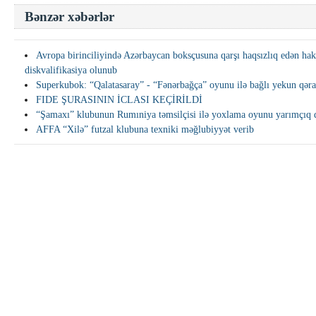
Bənzər xəbərlər
Avropa birinciliyində Azərbaycan boksçusuna qarşı haqsızlıq edən h
diskvalifikasiya olunub
Superkubok: “Qalatasaray” - “Fənərbağça” oyunu ilə bağlı yekun qərar
FIDE ŞURASININ İCLASI KEÇİRİLDİ
“Şamaxı” klubunun Rumıniya təmsilçisi ilə yoxlama oyunu yarımçıq d
AFFA “Xilə” futzal klubuna texniki məğlubiyyət verib