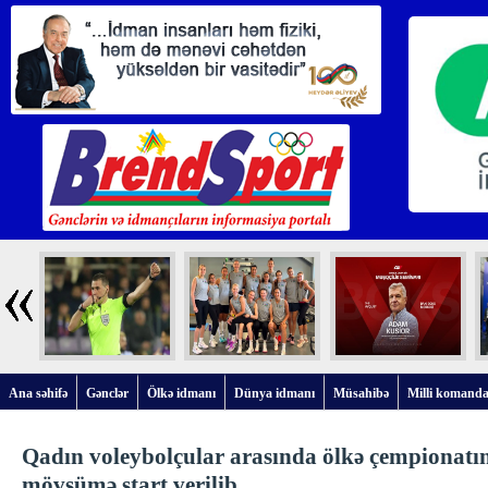
Ana səhifə
Gənclər
Ölkə idmanı
Dünya idmanı
Müsahibə
Milli komanda
Qadın voleybolçular arasında ölkə çempionatı
mövsümə start verilib