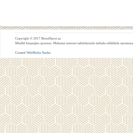
Copyright © 2017 BrendSport.az
Müəllif hüquqları qorunur. Məlumat internet səhifələrində istifadə edildikdə saytımıza
Created
WebMedia Studio