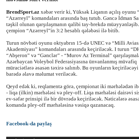
BrendSport.az
xəbər verir ki, Yüksək Liqanın açılış oyunu
“Azərreyl” komandaları arasında baş tutub. Gəncə İdman S
təşkil olunan qarşılaşmanın qalibi tay-brekdə müəyyənləşib
çempion “Azərreyl”in 3:2 hesablı qələbəsi ilə bitib.
Turun növbəti oyunu oktyabrın 15-də UNEC və “Milli Avias
Akademiyası” komandaları arasında keçiriləcək. I turun “DH
“Abşeron” və “Gənclər” - “Murov Az Terminal” qarşılaşmal
Azərbaycan Voleybol Federasiyasına ünvanlanmış müvafiq
müraciətlərə əsasən təxirə salınıb. Bu oyunların keçiriləcəyi
barədə əlavə məlumat veriləcək.
Qeyd edək ki, reqlamentə görə, çempionat iki mərhələdən ib
- liqa (ilkin) mərhələsi və pley-off. Liqa mərhələsi dairəvi s
ev-səfər prinsipi ilə bir dövrədə keçiriləcək. Nəticələrə əsas
komanda pley-off mərhələsinə vəsiqə qazanacaq.
Facebook-da paylaş