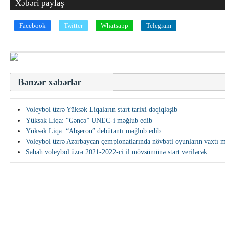
Xəbəri paylaş
Facebook
Twitter
Whatsapp
Telegram
Bənzər xəbərlər
Voleybol üzrə Yüksək Liqaların start tarixi dəqiqləşib
Yüksək Liqa: “Gəncə” UNEC-i məğlub edib
Yüksək Liqa: “Abşeron” debütantı məğlub edib
Voleybol üzrə Azərbaycan çempionatlarında növbəti oyunların vaxtı 
Sabah voleybol üzrə 2021-2022-ci il mövsümünə start veriləcək