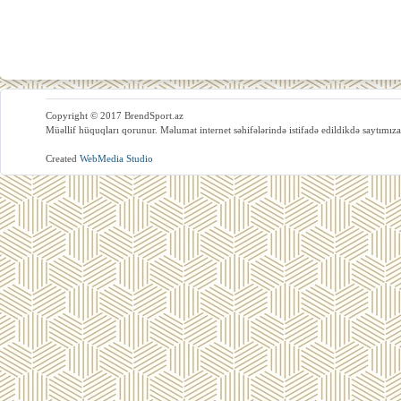
Copyright © 2017 BrendSport.az
Müəllif hüquqları qorunur. Məlumat internet səhifələrində istifadə edildikdə saytımıza
Created
WebMedia Studio