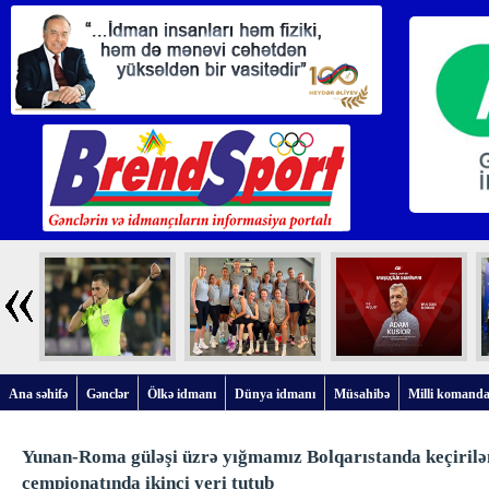
Ana səhifə
Gənclər
Ölkə idmanı
Dünya idmanı
Müsahibə
Milli komanda
Yunan-Roma güləşi üzrə yığmamız Bolqarıstanda keçiril
çempionatında ikinci yeri tutub