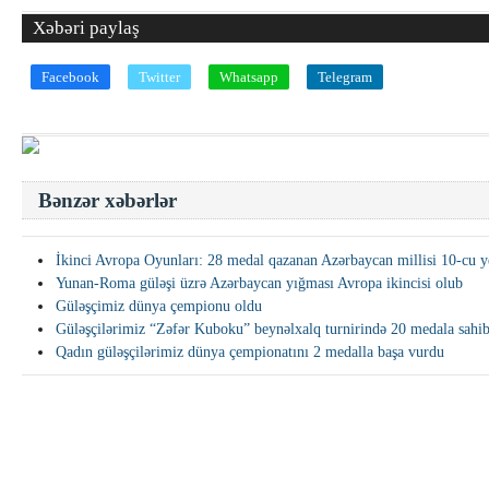
Xəbəri paylaş
Facebook
Twitter
Whatsapp
Telegram
Bənzər xəbərlər
İkinci Avropa Oyunları: 28 medal qazanan Azərbaycan millisi 10-cu y
Yunan-Roma güləşi üzrə Azərbaycan yığması Avropa ikincisi olub
Güləşçimiz dünya çempionu oldu
Güləşçilərimiz “Zəfər Kuboku” beynəlxalq turnirində 20 medala sahib
Qadın güləşçilərimiz dünya çempionatını 2 medalla başa vurdu