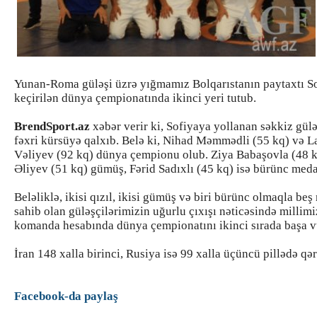
Yunan-Roma güləşi üzrə yığmamız Bolqarıstanın paytaxtı S
keçirilən dünya çempionatında ikinci yeri tutub.
BrendSport.az
xəbər verir ki, Sofiyaya yollanan səkkiz gül
fəxri kürsüyə qalxıb. Belə ki, Nihad Məmmədli (55 kq) və L
Vəliyev (92 kq) dünya çempionu olub. Ziya Babaşovla (48 k
Əliyev (51 kq) gümüş, Fərid Sadıxlı (45 kq) isə bürünc meda
Beləliklə, ikisi qızıl, ikisi gümüş və biri bürünc olmaqla be
sahib olan güləşçilərimizin uğurlu çıxışı nəticəsində millimi
komanda hesabında dünya çempionatını ikinci sırada başa v
İran 148 xalla birinci, Rusiya isə 99 xalla üçüncü pillədə qər
Facebook-da paylaş