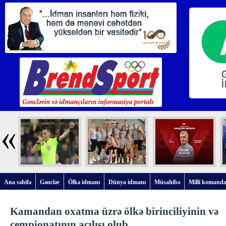
Ana səhifə
Gənclər
Ölkə idmanı
Dünya idmanı
Müsahibə
Milli komanda
Kamandan oxatma üzrə ölkə birinciliyinin və
çempionatının açılışı olub