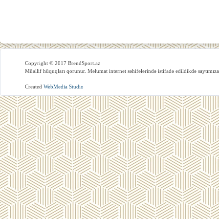
Copyright © 2017 BrendSport.az
Müəllif hüquqları qorunur. Məlumat internet səhifələrində istifadə edildikdə saytımıza
Created
WebMedia Studio