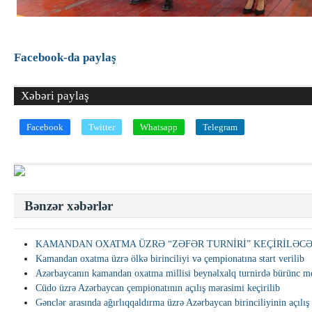
Facebook-da paylaş
Xəbəri paylaş
Facebook
Twitter
Whatsapp
Telegram
Bənzər xəbərlər
KAMANDAN OXATMA ÜZRƏ “ZƏFƏR TURNİRİ” KEÇİRİLƏC
Kamandan oxatma üzrə ölkə birinciliyi və çempionatına start verilib
Azərbaycanın kamandan oxatma millisi beynəlxalq turnirdə bürünc m
Cüdo üzrə Azərbaycan çempionatının açılış mərasimi keçirilib
Gənclər arasında ağırlıqqaldırma üzrə Azərbaycan birinciliyinin açılı