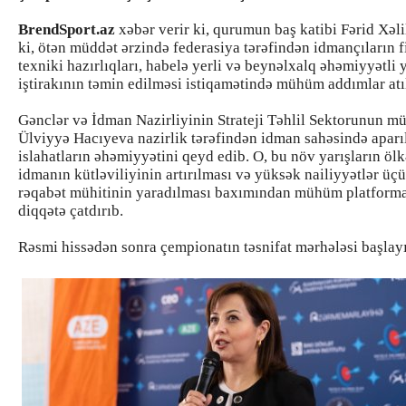
BrendSport.az
xəbər verir ki, qurumun baş katibi Fərid Xəli
ki, ötən müddət ərzində federasiya tərəfindən idmançıların f
texniki hazırlıqları, habelə yerli və beynəlxalq əhəmiyyətli 
iştirakının təmin edilməsi istiqamətində mühüm addımlar atı
Gənclər və İdman Nazirliyinin Strateji Təhlil Sektorunun mü
Ülviyyə Hacıyeva nazirlik tərəfindən idman sahəsində aparı
islahatların əhəmiyyətini qeyd edib. O, bu növ yarışların öl
idmanın kütləviliyinin artırılması və yüksək nailiyyətlər üç
rəqabət mühitinin yaradılması baxımından mühüm platform
diqqətə çatdırıb.
Rəsmi hissədən sonra çempionatın təsnifat mərhələsi başlay