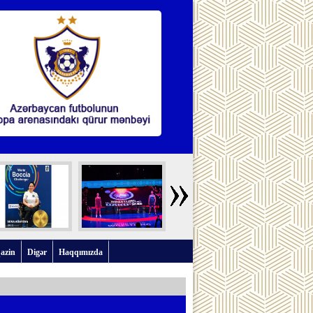
azin
Digər
Haqqımızda