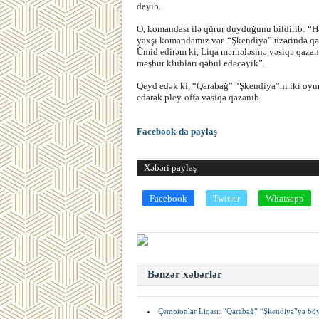
deyib.
O, komandası ilə qürur duyduğunu bildirib: “
yaxşı komandamız var. “Şkendiya” üzərində qə
Ümid edirəm ki, Liqa mərhələsinə vəsiqə qazan
məşhur klubları qəbul edəcəyik”.
Qeyd edək ki, “Qarabağ” “Şkendiya”nı iki oyun
edərək pley-offa vəsiqə qazanıb.
Facebook-da paylaş
Xəbəri paylaş
Facebook
Twitter
Whatsapp
Bənzər xəbərlər
Çempionlar Liqası: “Qarabağ” “Şkendiya”ya böyü