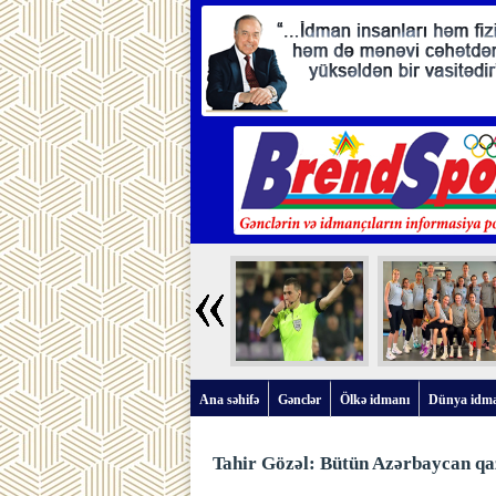
Ana səhifə
Gənclər
Ölkə idmanı
Dünya idm
Tahir Gözəl: Bütün Azərbaycan qa