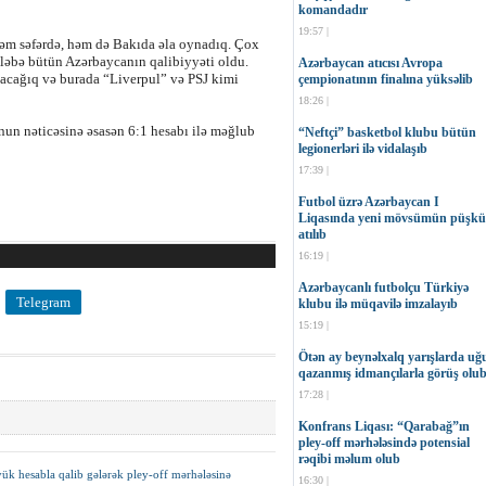
komandadır
19:57 |
Həm səfərdə, həm də Bakıda əla oynadıq. Çox
ləbə bütün Azərbaycanın qalibiyyəti oldu.
Azərbaycan atıcısı Avropa
acağıq və burada “Liverpul” və PSJ kimi
çempionatının finalına yüksəlib
18:26 |
un nəticəsinə əsasən 6:1 hesabı ilə məğlub
“Neftçi” basketbol klubu bütün
legionerləri ilə vidalaşıb
17:39 |
Futbol üzrə Azərbaycan I
Liqasında yeni mövsümün püşkü
atılıb
16:19 |
Azərbaycanlı futbolçu Türkiyə
Telegram
klubu ilə müqavilə imzalayıb
15:19 |
Ötən ay beynəlxalq yarışlarda uğ
qazanmış idmançılarla görüş olu
17:28 |
Konfrans Liqası: “Qarabağ”ın
pley-off mərhələsində potensial
rəqibi məlum olub
k hesabla qalib gələrək pley-off mərhələsinə
16:30 |