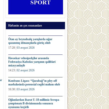
Həftənin ən çox oxunanları
Ötən ay beynəlxalq yarışlarda uğur
qazanmış idmançılarla görüş olub
17:28 |
03 avqust 2026
Həvəskar velosipedçilər arasında
Federasiya Kuboku yarışının qalibləri
müəyyənləşib
14:23 |
02 avqust 2026
ur
Konfrans Liqası: “Qarabağ”ın pley-off
b
mərhələsində potensial rəqibi məlum olub
16:30 |
03 avqust 2026
Oğlanlardan ibarət U-18 millimiz Avropa
çempionatı B divizionunda sonuncu
oyununu keçirib