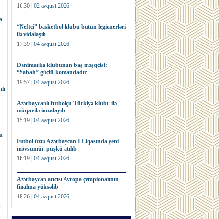
16:30 |
02 avqust 2026
a
“Neftçi” basketbol klubu bütün legionerləri
ilə vidalaşıb
17:39 |
04 avqust 2026
Danimarka klubunun baş məşqçisi:
“Sabah” güclü komandadır
19:57 |
04 avqust 2026
lı
 –
Azərbaycanlı futbolçu Türkiyə klubu ilə
müqavilə imzalayıb
15:19 |
04 avqust 2026
ın
Futbol üzrə Azərbaycan I Liqasında yeni
mövsümün püşkü atılıb
16:19 |
04 avqust 2026
Azərbaycan atıcısı Avropa çempionatının
finalına yüksəlib
18:26 |
04 avqust 2026
u