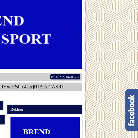
BÜTÜN XƏBƏRLƏR
ddYxdc?si=c4kzrjHJAEcCASRJ
Reklam