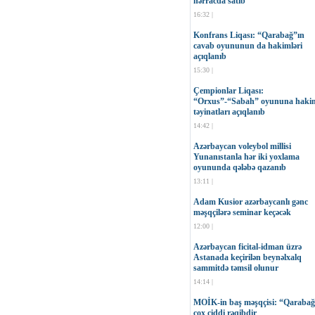
hərracda satıb
16:32 |
Konfrans Liqası: “Qarabağ”ın
cavab oyununun da hakimləri
açıqlanıb
15:30 |
Çempionlar Liqası:
“Orxus”-“Sabah” oyununa haki
təyinatları açıqlanıb
14:42 |
Azərbaycan voleybol millisi
Yunanıstanla hər iki yoxlama
oyununda qələbə qazanıb
13:11 |
Adam Kusior azərbaycanlı gənc
məşqçilərə seminar keçəcək
12:00 |
Azərbaycan ficital-idman üzrə
Astanada keçirilən beynəlxalq
sammitdə təmsil olunur
14:14 |
MOİK-in baş məşqçisi: “Qaraba
çox ciddi rəqibdir