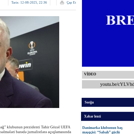
Tarix:
12-08-2025, 22:36
Çap Et
VİDEO
youtu.be/cYLVh
Sorğu
Xəbər lenti
abağ” klubunun prezidenti Tahir Gözəl UEFA
Danimarka klubunun baş
əlmələri barədə jurnalistlərə açıqlamasında
məşqçisi: “Sabah” güclü