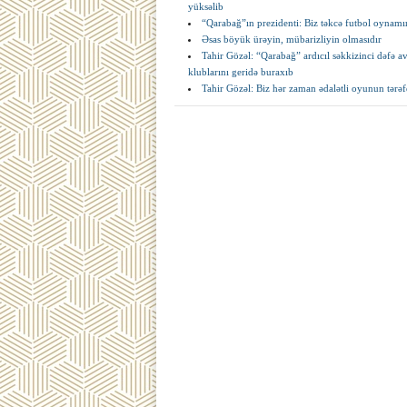
yüksəlib
“Qarabağ”ın prezidenti: Biz təkcə futbol oynamırıq
Əsas böyük ürəyin, mübarizliyin olmasıdır
Tahir Gözəl: “Qarabağ” ardıcıl səkkizinci dəfə
klublarını geridə buraxıb
Tahir Gözəl: Biz hər zaman ədalətli oyunun tərə