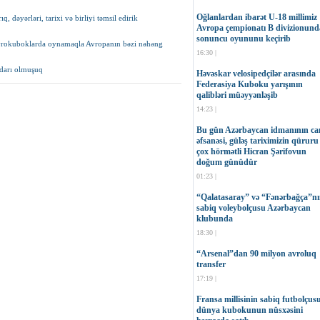
Oğlanlardan ibarət U-18 millimiz
, dəyərləri, tarixi və birliyi təmsil edirik
Avropa çempionatı B divizionund
sonuncu oyununu keçirib
 avrokuboklarda oynamaqla Avropanın bəzi nəhəng
16:30 |
fdarı olmuşuq
Həvəskar velosipedçilər arasında
Federasiya Kuboku yarışının
qalibləri müəyyənləşib
14:23 |
Bu gün Azərbaycan idmanının can
əfsanəsi, güləş tariximizin qüruru
çox hörmətli Hicran Şərifovun
doğum günüdür
01:23 |
“Qalatasaray” və “Fənərbağça”n
sabiq voleybolçusu Azərbaycan
klubunda
18:30 |
“Arsenal”dan 90 milyon avroluq
transfer
17:19 |
Fransa millisinin sabiq futbolçus
dünya kubokunun nüsxəsini