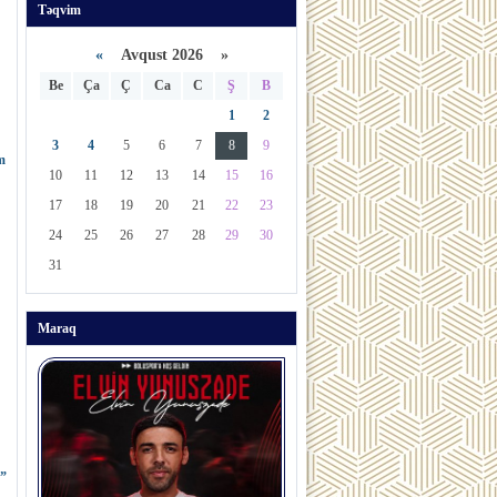
Təqvim
«
Avqust 2026 »
Be
Ça
Ç
Ca
C
Ş
B
1
2
3
4
5
6
7
8
9
m
10
11
12
13
14
15
16
17
18
19
20
21
22
23
24
25
26
27
28
29
30
31
Maraq
ğ”