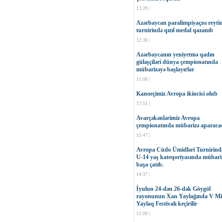
13:29 |
Azərbaycan paralimpiyaçısı reyti
turnirində qızıl medal qazanıb
12:38 |
Azərbaycanın yeniyetmə qadın
güləşçiləri dünya çempionatında
mübarizəyə başlayırlar
11:00 |
Kanoeçimiz Avropa ikincisi olub
17:51 |
Avarçəkənlərimiz Avropa
çempionatında mübarizə aparaca
15:47 |
Avropa Cüdo Ümidləri Turnirind
U-14 yaş kateqoriyasında mübari
başa çatıb.
14:37 |
İyulun 24-dən 26-dək Göygöl
rayonunun Xan Yaylağında V Mil
Yaylaq Festivalı keçirilir
11:00 |