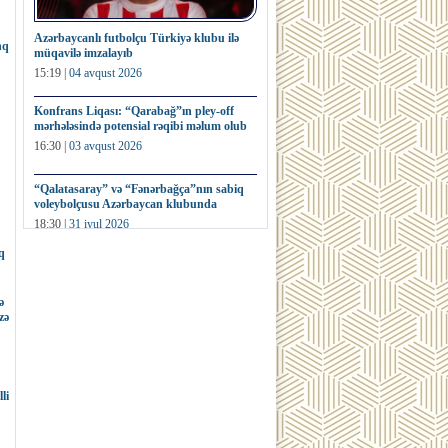
Azərbaycanlı futbolçu Türkiyə klubu ilə
nq
müqavilə imzalayıb
15:19 |
04 avqust 2026
Konfrans Liqası: “Qarabağ”ın pley-off
mərhələsində potensial rəqibi məlum olub
16:30 |
03 avqust 2026
“Qalatasaray” və “Fənərbağça”nın sabiq
voleybolçusu Azərbaycan klubunda
18:30 |
31 iyul 2026
q
Fransa millisinin sabiq futbolçusu dünya
kubokunun nüsxəsini hərracda satıb
ə
16:32 |
31 iyul 2026
zə
li