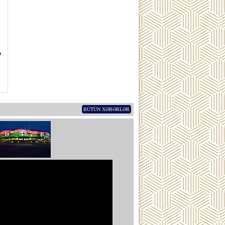
ə
BÜTÜN XƏBƏRLƏR
ub