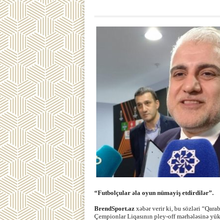
“Futbolçular əla oyun nümayiş etdirdilər”.
BrendSport.az
xəbər verir ki, bu sözləri “Qar
Çempionlar Liqasının pley-off mərhələsinə yüks