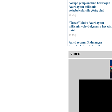
Avropa çempionatına hazırlaşan
Azərbaycan millisinin
voleybolçuları ilə görüş olub
19:45 |
“Turan” klubu Azərbaycan
millisinin voleybolçusunu heyətin
qatıb
18:19 |
Azərbaycanın 3 idmançısı
beynəlxalq turnirdə mübarizə
aparacaq
VİDEO
17:47 |
MOK-un vitse-prezidenti Çingiz
Hüseynzadənin 75 yaşı tamam ol
16:23 |
“Neftçi” İdman Klubu yeni
loqosunu təqdim edib
15:30 |
Onur Quluzadənin növbəti sınağı
11:00 |
Qurban Qurbanov: Cavab
oyununda daha səliqəli