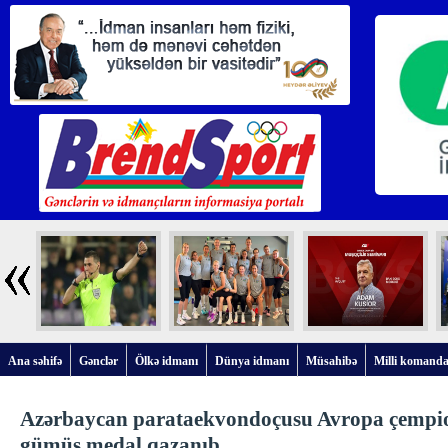
Ana səhifə
Gənclər
Ölkə idmanı
Dünya idmanı
Müsahibə
Milli komanda
Azərbaycan parataekvondoçusu Avropa çempi
gümüş medal qazanıb