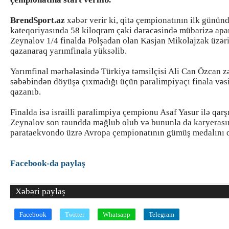
BrendSport.az
xəbər verir ki, qitə çempionatının ilk günün
kateqoriyasında 58 kiloqram çəki dərəcəsində mübarizə apa
Zeynalov 1/4 finalda Polşadan olan Kasjan Mikolajzak üzər
qazanaraq yarımfinala yüksəlib.
Yarımfinal mərhələsində Türkiyə təmsilçisi Ali Can Özcan z
səbəbindən döyüşə çıxmadığı üçün paralimpiyaçı finala vəs
qazanıb.
Finalda isə israilli paralimpiya çempionu Asaf Yasur ilə qarş
Zeynalov son raundda məğlub olub və bununla da karyerasın
parataekvondo üzrə Avropa çempionatının gümüş medalını 
Facebook-da paylaş
Xəbəri paylaş
Facebook
Twitter
Whatsapp
Telegram