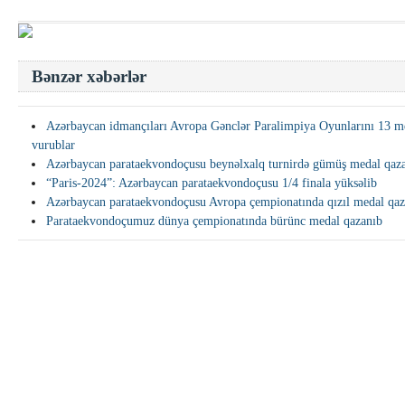
Bənzər xəbərlər
Azərbaycan idmançıları Avropa Gənclər Paralimpiya Oyunlarını 13 me
vurublar
Azərbaycan parataekvondoçusu beynəlxalq turnirdə gümüş medal qaz
“Paris-2024”: Azərbaycan parataekvondoçusu 1/4 finala yüksəlib
Azərbaycan parataekvondoçusu Avropa çempionatında qızıl medal qaz
Parataekvondoçumuz dünya çempionatında bürünc medal qazanıb