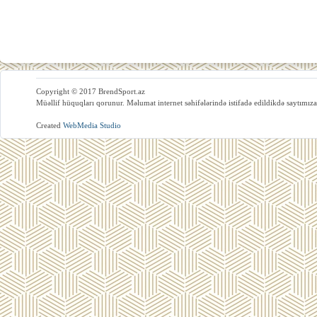
Copyright © 2017 BrendSport.az
Müəllif hüquqları qorunur. Məlumat internet səhifələrində istifadə edildikdə saytımıza
Created
WebMedia Studio