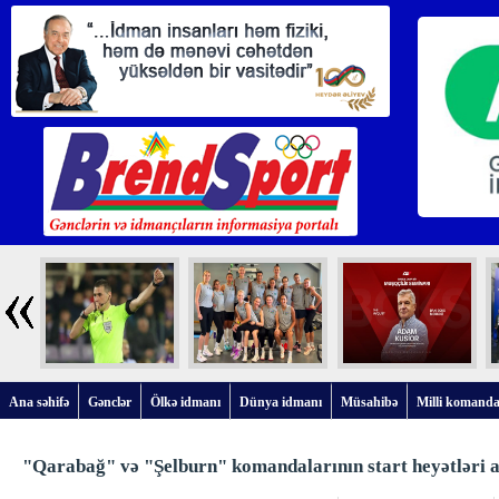
Ana səhifə
Gənclər
Ölkə idmanı
Dünya idmanı
Müsahibə
Milli komanda
"Qarabağ" və "Şelburn" komandalarının start heyətləri a