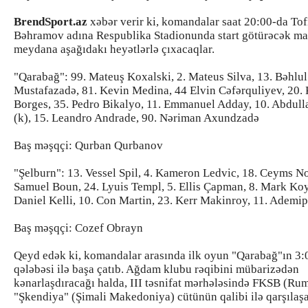
BrendSport.az
xəbər verir ki, komandalar saat 20:00-da Tof
Bəhramov adına Respublika Stadionunda start götürəcək ma
meydana aşağıdakı heyətlərlə çıxacaqlar.
"Qarabağ": 99. Mateuş Koxalski, 2. Mateus Silva, 13. Bəhlul
Mustafazadə, 81. Kevin Medina, 44 Elvin Cəfərquliyev, 20.
Borges, 35. Pedro Bikalyo, 11. Emmanuel Adday, 10. Abdull
(k), 15. Leandro Andrade, 90. Nəriman Axundzadə
Baş məşqçi: Qurban Qurbanov
"Şelburn": 13. Vessel Spil, 4. Kameron Ledvic, 18. Ceyms Nor
Samuel Boun, 24. Lyuis Templ, 5. Ellis Çapman, 8. Mark Koy
Daniel Kelli, 10. Con Martin, 23. Kerr Makinroy, 11. Adem
Baş məşqçi: Cozef Obrayn
Qeyd edək ki, komandalar arasında ilk oyun "Qarabağ"ın 3:0
qələbəsi ilə başa çatıb. Ağdam klubu rəqibini mübarizədən
kənarlaşdıracağı halda, III təsnifat mərhələsində FKSB (Rum
"Şkendiya" (Şimali Makedoniya) cütünün qalibi ilə qarşılaş