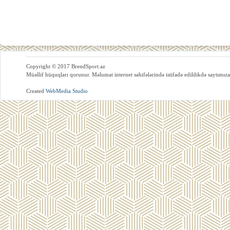
Copyright © 2017 BrendSport.az
Müəllif hüquqları qorunur. Məlumat internet səhifələrində istifadə edildikdə saytımıza
Created
WebMedia Studio