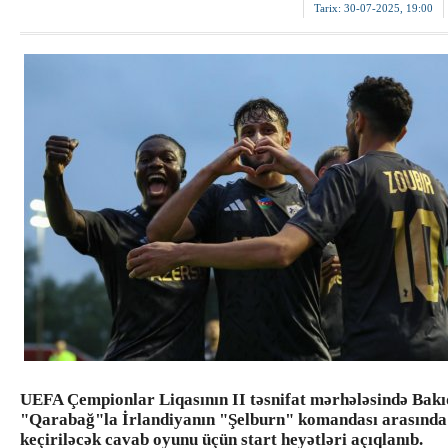
Tarix:
30-07-2025, 19:00
UEFA Çempionlar Liqasının II təsnifat mərhələsində Bak
"Qarabağ"la İrlandiyanın "Şelburn" komandası arasında
keçiriləcək cavab oyunu üçün start heyətləri açıqlanıb.