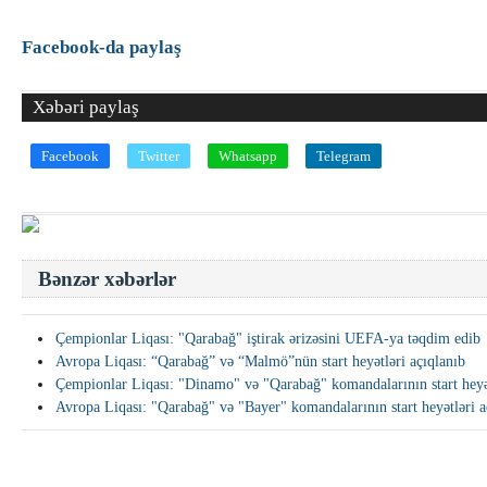
Facebook-da paylaş
Xəbəri paylaş
Facebook
Twitter
Whatsapp
Telegram
Bənzər xəbərlər
Çempionlar Liqası: "Qarabağ" iştirak ərizəsini UEFA-ya təqdim edib
Avropa Liqası: “Qarabağ” və “Malmö”nün start heyətləri açıqlanıb
Çempionlar Liqası: "Dinamo" və "Qarabağ" komandalarının start heyət
Avropa Liqası: "Qarabağ" və "Bayer" komandalarının start heyətləri a