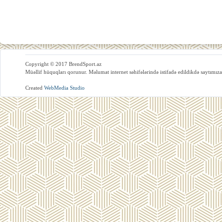
Copyright © 2017 BrendSport.az
Müəllif hüquqları qorunur. Məlumat internet səhifələrində istifadə edildikdə saytımıza
Created
WebMedia Studio