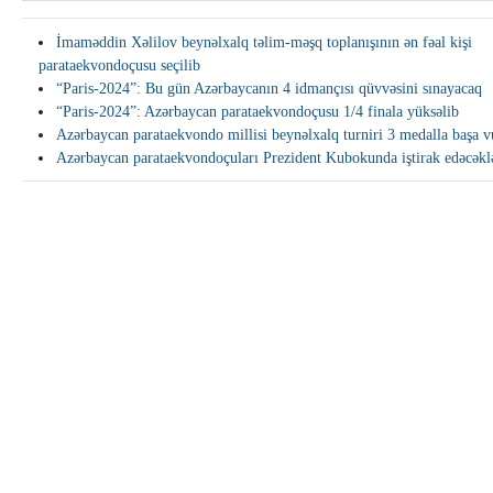
İmaməddin Xəlilov beynəlxalq təlim-məşq toplanışının ən fəal kişi
parataekvondoçusu seçilib
“Paris-2024”: Bu gün Azərbaycanın 4 idmançısı qüvvəsini sınayacaq
“Paris-2024”: Azərbaycan parataekvondoçusu 1/4 finala yüksəlib
Azərbaycan parataekvondo millisi beynəlxalq turniri 3 medalla başa 
Azərbaycan parataekvondoçuları Prezident Kubokunda iştirak edəcəkl