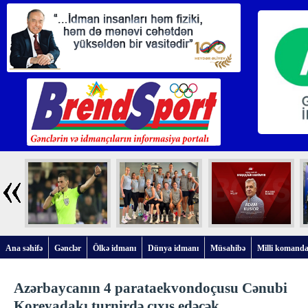
Ana səhifə
Gənclər
Ölkə idmanı
Dünya idmanı
Müsahibə
Milli komanda
Azərbaycanın 4 parataekvondoçusu Cənubi
Koreyadakı turnirdə çıxış edəcək