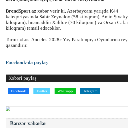
BrendSport.az
xəbər verir ki, Azərbaycanı yarışda K44
kateqoriyasında Sabir Zeynalov (58 kiloqram), Amin Şıxalı
kiloqram), İmaməddin Xəlilov (70 kiloqram) və Orxan Cəfə
kiloqram) təmsil edəcəklər.
Turnir «Los-Anceles-2028» Yay Paralimpiya Oyunlarına reyt
qazandırır.
Facebook-da paylaş
Xəbəri paylaş
Facebook
Twitter
Whatsapp
Telegram
Bənzər xəbərlər