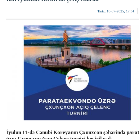
Tarix:
10-07-2025, 17:34
İyulun 11-də Cənubi Koreyanın Çxunxcon şəhərində para
üzrə Çxunçxon Açıq Çelenc turniri keçiriləcək.