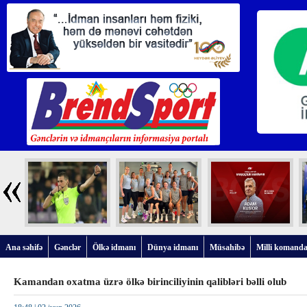
Ana səhifə
Gənclər
Ölkə idmanı
Dünya idmanı
Müsahibə
Milli komanda
Kamandan oxatma üzrə ölkə birinciliyinin qalibləri bəlli olub