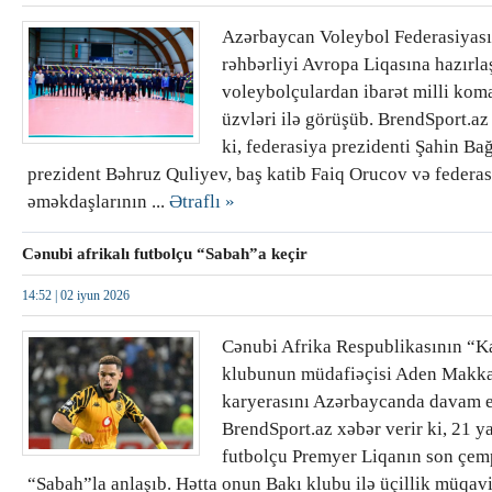
Azərbaycan Voleybol Federasiyas
rəhbərliyi Avropa Liqasına hazırla
voleybolçulardan ibarət milli ko
üzvləri ilə görüşüb. BrendSport.az
ki, federasiya prezidenti Şahin Bağ
prezident Bəhruz Quliyev, baş katib Faiq Orucov və federa
əməkdaşlarının ...
Ətraflı »
Cənubi afrikalı futbolçu “Sabah”a keçir
14:52 |
02 iyun 2026
Cənubi Afrika Respublikasının “K
klubunun müdafiəçisi Aden Makka
karyerasını Azərbaycanda davam e
BrendSport.az xəbər verir ki, 21 ya
futbolçu Premyer Liqanın son çe
“Sabah”la anlaşıb. Hətta onun Bakı klubu ilə üçillik müqavi