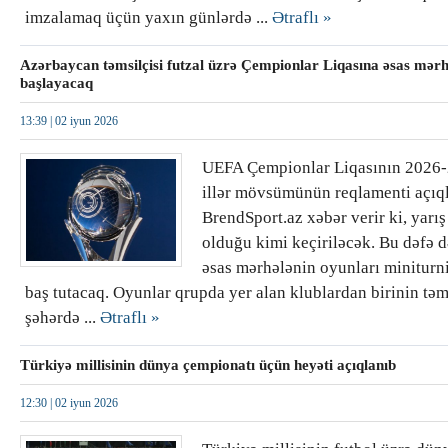
imzalamaq üçün yaxın günlərdə ...
Ətraflı »
Azərbaycan təmsilçisi futzal üzrə Çempionlar Liqasına əsas mər
başlayacaq
13:39 |
02 iyun 2026
UEFA Çempionlar Liqasının 2026-
illər mövsümünün reqlamenti açıql
BrendSport.az xəbər verir ki, yarış 
olduğu kimi keçiriləcək. Bu dəfə d
əsas mərhələnin oyunları miniturni
baş tutacaq. Oyunlar qrupda yer alan klublardan birinin təms
şəhərdə ...
Ətraflı »
Türkiyə millisinin dünya çempionatı üçün heyəti açıqlanıb
12:30 |
02 iyun 2026