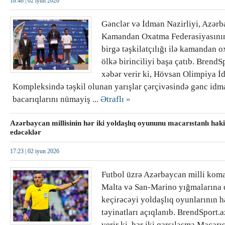
18:48 |
02 iyun 2026
Gənclər və İdman Nazirliyi, Azər
Kamandan Oxatma Federasiyasın
birgə təşkilatçılığı ilə kamandan 
ölkə birinciliyi başa çatıb. BrendS
xəbər verir ki, Hövsan Olimpiya 
Kompleksində təşkil olunan yarışlar çərçivəsində gənc idm
bacarıqlarını nümayiş ...
Ətraflı »
Azərbaycan millisinin hər iki yoldaşlıq oyununu macarıstanlı hak
edəcəklər
17:23 |
02 iyun 2026
Futbol üzrə Azərbaycan milli kom
Malta və San-Marino yığmalarına 
keçirəcəyi yoldaşlıq oyunlarının 
təyinatları açıqlanıb. BrendSport.
verir ki, hər iki qarşılaşma Macarı