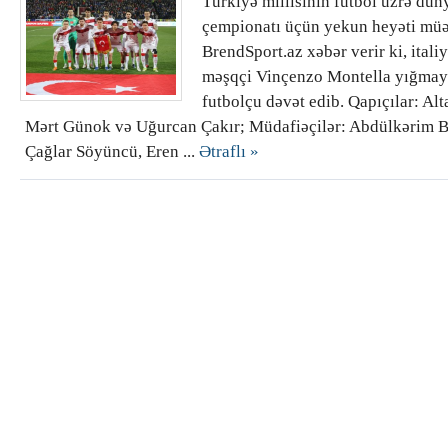
Türkiyə millisinin futbol üzrə dün
çempionatı üçün yekun heyəti müə
BrendSport.az xəbər verir ki, italiy
məşqçi Vinçenzo Montella yığmay
futbolçu dəvət edib. Qapıçılar: Alt
Mərt Günok və Uğurcan Çakır; Müdafiəçilər: Abdülkərim B
Çağlar Söyüncü, Eren ...
Ətraflı »