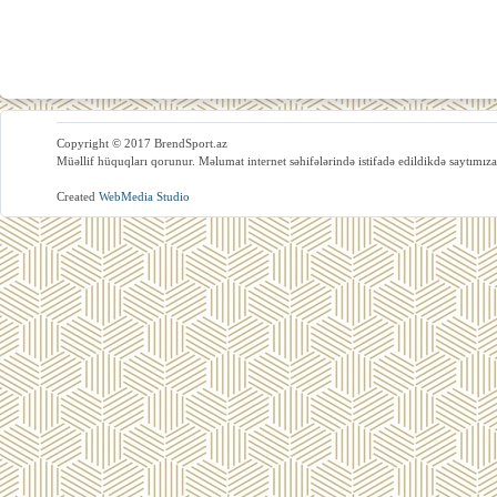
Copyright © 2017 BrendSport.az
Müəllif hüquqları qorunur. Məlumat internet səhifələrində istifadə edildikdə saytımıza
Created
WebMedia Studio