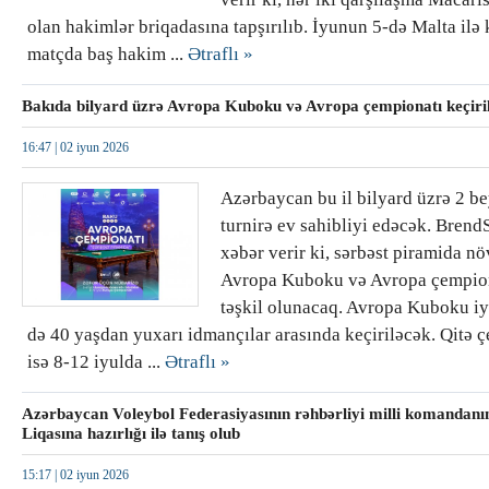
olan hakimlər briqadasına tapşırılıb. İyunun 5-də Malta ilə 
matçda baş hakim ...
Ətraflı »
Bakıda bilyard üzrə Avropa Kuboku və Avropa çempionatı keçiri
16:47 |
02 iyun 2026
Azərbaycan bu il bilyard üzrə 2 b
turnirə ev sahibliyi edəcək. Brend
xəbər verir ki, sərbəst piramida n
Avropa Kuboku və Avropa çempio
təşkil olunacaq. Avropa Kuboku iy
də 40 yaşdan yuxarı idmançılar arasında keçiriləcək. Qitə 
isə 8-12 iyulda ...
Ətraflı »
Azərbaycan Voleybol Federasiyasının rəhbərliyi milli komandan
Liqasına hazırlığı ilə tanış olub
15:17 |
02 iyun 2026