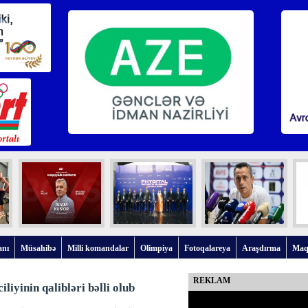
anı
Müsahibə
Milli komandalar
Olimpiya
Fotoqalareya
Araşdırma
Maq
REKLAM
iyinin qalibləri bəlli olub