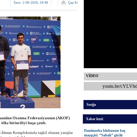
Tarix:
2-06-2026, 18:48
Çap Et
VİDEO
youtu.be/cYLVh
Sorğu
amandan Oxatma Federasiyasının (AKOF)
Xəbər lenti
ölkə birinciliyi başa çatıb.
Danimarka klubunun baş
a İdman Kompleksində təşkil olunan yarışlar
məşqçisi: “Sabah” güclü