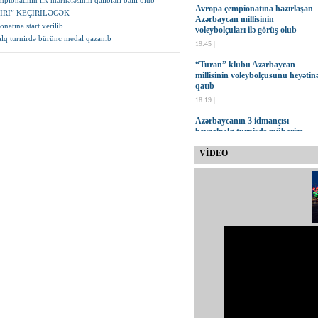
ionatının ilk mərhələsinin qalibləri bəlli olub
Avropa çempionatına hazırlaşan
Rİ” KEÇİRİLƏCƏK
Azərbaycan millisinin
atına start verilib
voleybolçuları ilə görüş olub
lq turnirdə bürünc medal qazanıb
19:45 |
“Turan” klubu Azərbaycan
millisinin voleybolçusunu heyətin
qatıb
18:19 |
Azərbaycanın 3 idmançısı
beynəlxalq turnirdə mübarizə
aparacaq
VİDEO
17:47 |
MOK-un vitse-prezidenti Çingiz
Hüseynzadənin 75 yaşı tamam ol
16:23 |
“Neftçi” İdman Klubu yeni
loqosunu təqdim edib
15:30 |
Onur Quluzadənin növbəti sınağı
11:00 |
Qurban Qurbanov: Cavab
oyununda daha səliqəli