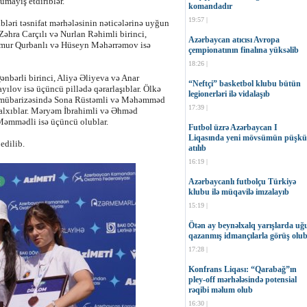
ümayiş etdiriblər.
komandadır
19:57 |
ibləri təsnifat mərhələsinin nəticələrinə uyğun
Zəhra Carçılı və Nurlan Rəhimli birinci,
Azərbaycan atıcısı Avropa
ğmur Qurbanlı və Hüseyn Məhərrəmov isə
çempionatının finalına yüksəlib
18:26 |
nbərli birinci, Aliyə Əliyeva və Anar
“Neftçi” basketbol klubu bütün
yılov isə üçüncü pillədə qərarlaşıblar. Ölkə
legionerləri ilə vidalaşıb
lən mübarizəsində Sona Rüstəmli və Məhəmməd
17:39 |
qalxıblar. Məryəm İbrahimli və Əhməd
əmmədli isə üçüncü olublar.
Futbol üzrə Azərbaycan I
Liqasında yeni mövsümün püşkü
edilib.
atılıb
16:19 |
Azərbaycanlı futbolçu Türkiyə
klubu ilə müqavilə imzalayıb
15:19 |
Ötən ay beynəlxalq yarışlarda uğ
qazanmış idmançılarla görüş olu
17:28 |
Konfrans Liqası: “Qarabağ”ın
pley-off mərhələsində potensial
rəqibi məlum olub
16:30 |