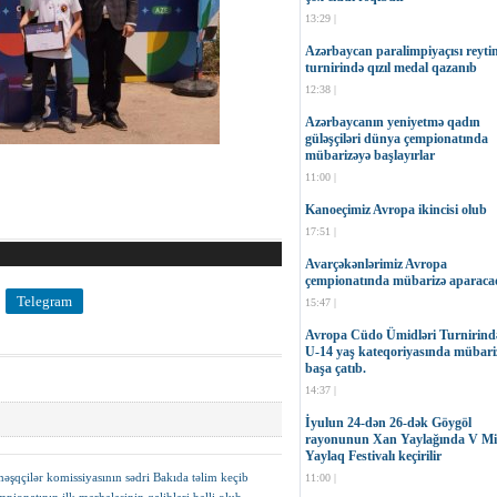
13:29 |
Azərbaycan paralimpiyaçısı reyti
turnirində qızıl medal qazanıb
12:38 |
Azərbaycanın yeniyetmə qadın
güləşçiləri dünya çempionatında
mübarizəyə başlayırlar
11:00 |
Kanoeçimiz Avropa ikincisi olub
17:51 |
Avarçəkənlərimiz Avropa
çempionatında mübarizə aparaca
Telegram
15:47 |
Avropa Cüdo Ümidləri Turnirind
U-14 yaş kateqoriyasında mübari
başa çatıb.
14:37 |
İyulun 24-dən 26-dək Göygöl
rayonunun Xan Yaylağında V Mil
Yaylaq Festivalı keçirilir
qçilər komissiyasının sədri Bakıda təlim keçib
11:00 |