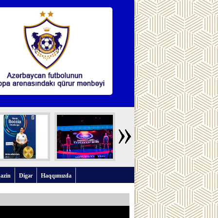
azin
Digər
Haqqımızda