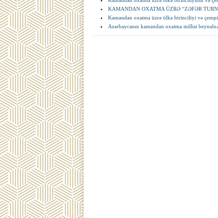
Kamandan oxatma üzrə ölkə birinciliyinin və çemp
KAMANDAN OXATMA ÜZRƏ “ZƏFƏR TURNİ
Kamandan oxatma üzrə ölkə birinciliyi və çempion
Azərbaycanın kamandan oxatma millisi beynəlxa