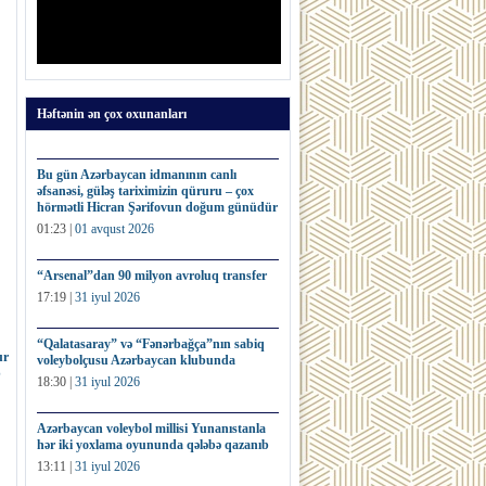
Həftənin ən çox oxunanları
Bu gün Azərbaycan idmanının canlı
əfsanəsi, güləş tariximizin qüruru – çox
hörmətli Hicran Şərifovun doğum günüdür
01:23 |
01 avqust 2026
“Arsenal”dan 90 milyon avroluq transfer
17:19 |
31 iyul 2026
“Qalatasaray” və “Fənərbağça”nın sabiq
ur
voleybolçusu Azərbaycan klubunda
b
18:30 |
31 iyul 2026
Azərbaycan voleybol millisi Yunanıstanla
hər iki yoxlama oyununda qələbə qazanıb
13:11 |
31 iyul 2026