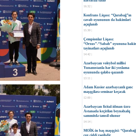
hərracda satıb
16:32 |
Konfrans Liqası: “Qarabağ”ın
cavab oyununun da hakimləri
açıqlanıb
15:30 |
Çempionlar Liqası:
“Orxus”-“Sabah” oyununa haki
təyinatları açıqlanıb
14:42 |
Azərbaycan voleybol millisi
Yunanıstanla hər iki yoxlama
oyununda qələbə qazanıb
13:11 |
Adam Kusior azərbaycanlı gənc
məşqçilərə seminar keçəcək
12:00 |
Azərbaycan ficital-idman üzrə
Astanada keçirilən beynəlxalq
sammitdə təmsil olunur
14:14 |
MOİK-in baş məşqçisi: “Qaraba
çox ciddi rəqibdir