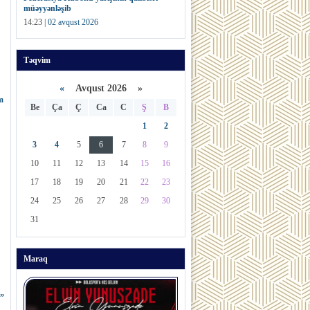
müəyyənləşib
14:23 |
02 avqust 2026
Təqvim
«
Avqust 2026 »
m
Be
Ça
Ç
Ca
C
Ş
B
1
2
3
4
5
6
7
8
9
10
11
12
13
14
15
16
17
18
19
20
21
22
23
24
25
26
27
28
29
30
31
Maraq
ğ”