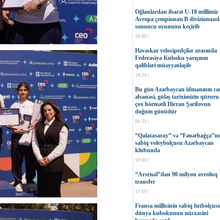
Oğlanlardan ibarət U-18 millimiz
Avropa çempionatı B divizionund
sonuncu oyununu keçirib
16:30 |
Həvəskar velosipedçilər arasında
Federasiya Kuboku yarışının
qalibləri müəyyənləşib
14:23 |
Bu gün Azərbaycan idmanının can
əfsanəsi, güləş tariximizin qüruru
çox hörmətli Hicran Şərifovun
doğum günüdür
01:23 |
“Qalatasaray” və “Fənərbağça”n
sabiq voleybolçusu Azərbaycan
klubunda
18:30 |
“Arsenal”dan 90 milyon avroluq
transfer
17:19 |
Fransa millisinin sabiq futbolçus
dünya kubokunun nüsxəsini