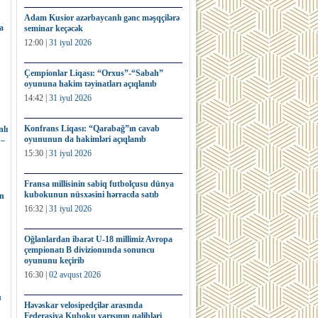
Adam Kusior azərbaycanlı gənc məşqçilərə
a
seminar keçəcək
12:00 |
31 iyul 2026
Çempionlar Liqası: “Orxus”-“Sabah”
oyununa hakim təyinatları açıqlanıb
14:42 |
31 iyul 2026
Konfrans Liqası: “Qarabağ”ın cavab
lı
oyununun da hakimləri açıqlanıb
 –
15:30 |
31 iyul 2026
Fransa millisinin sabiq futbolçusu dünya
kubokunun nüsxəsini hərracda satıb
ın
16:32 |
31 iyul 2026
Oğlanlardan ibarət U-18 millimiz Avropa
çempionatı B divizionunda sonuncu
oyununu keçirib
16:30 |
02 avqust 2026
u
Həvəskar velosipedçilər arasında
Federasiya Kuboku yarışının qalibləri