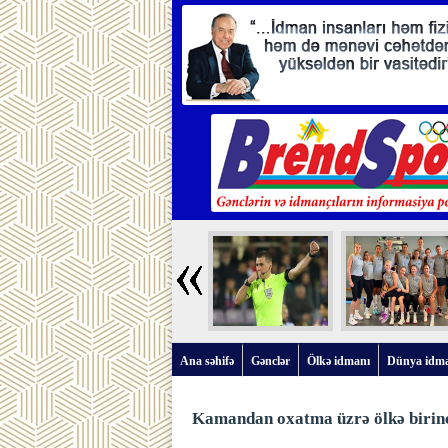
Ana səhifə
Gənclər
Ölkə idmanı
Dünya idm
Kamandan oxatma üzrə ölkə birincil