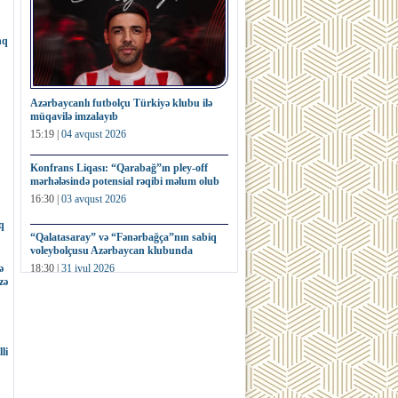
nq
Azərbaycanlı futbolçu Türkiyə klubu ilə
müqavilə imzalayıb
15:19 |
04 avqust 2026
Konfrans Liqası: “Qarabağ”ın pley-off
mərhələsində potensial rəqibi məlum olub
16:30 |
03 avqust 2026
q
“Qalatasaray” və “Fənərbağça”nın sabiq
voleybolçusu Azərbaycan klubunda
ə
18:30 |
31 iyul 2026
zə
Fransa millisinin sabiq futbolçusu dünya
kubokunun nüsxəsini hərracda satıb
16:32 |
31 iyul 2026
li