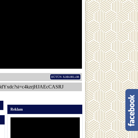
BÜTÜN XƏBƏRLƏR
ddYxdc?si=c4kzrjHJAEcCASRJ
Reklam