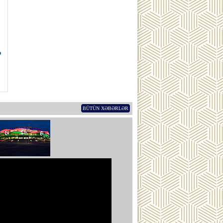
ə
BÜTÜN XƏBƏRLƏR
ub