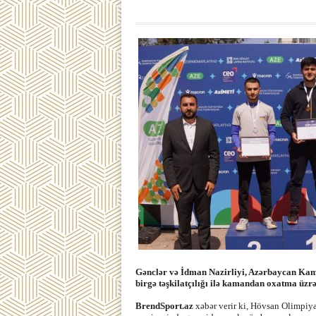
Gənclər və İdman Nazirliyi, Azərbaycan K
birgə təşkilatçılığı ilə kamandan oxatma üzrə 
BrendSport.az
xəbər verir ki, Hövsan Olimpiy