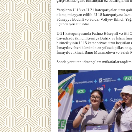
çərçivəsində gənc idmançılar öz bacarıqlarını n
Yarışların U-18 və U-21 kateqoriyaları üzrə qal
olaraq müəyyən edilib. U-18 kateqoriyası üzrə 
Sümeyyə Bədəlli və Sərdar Vəliyev ikinci, Ya
üçüncü yeri tutublar.
U-21 kateqoriyasında Fatimə Hüseynli və Əli Qə
Cavadzadə ikinci, Kseniya Butrik və İslam İsma
birinciliyinin U-15 kateqoriyası üzrə keçiri
İsmayılov fəxri kürsünün ən yüksək pilləsinə 
İsmayılov ikinci, Banu Məmmədova və Saleh M
Sonda yer tutan idmançılara mükafatlar təqdim 