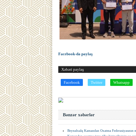
Facebook-da paylaş
Xəbəri paylaş
Facebook
Twitter
Whatsapp
Bənzər xəbərlər
Beynəlxalq Kamandan Oxatma Federasiyasının məş