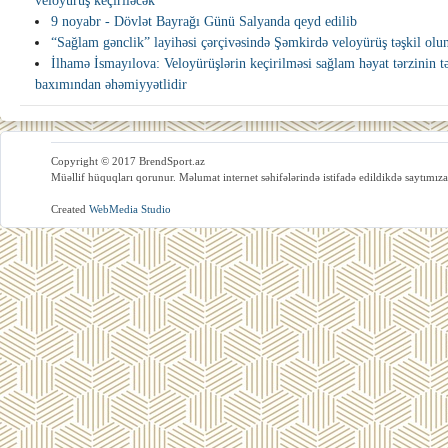
veloyürüş keçiriləcək
9 noyabr - Dövlət Bayrağı Günü Salyanda qeyd edilib
“Sağlam gənclik” layihəsi çərçivəsində Şəmkirdə veloyürüş təşkil olu
İlhamə İsmayılova: Veloyürüşlərin keçirilməsi sağlam həyat tərzinin tə
baxımından əhəmiyyətlidir
Copyright © 2017 BrendSport.az
Müəllif hüquqları qorunur. Məlumat internet səhifələrində istifadə edildikdə saytımıza
Created
WebMedia Studio