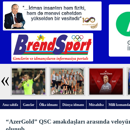
Ana səhifə
Gənclər
Ölkə idmanı
Dünya idmanı
Müsahibə
Milli komanda
“AzerGold” QSC əməkdaşları arasında veloyürü
olunub