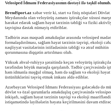
Velosiped İdmanı Federasiyasının dəstəyi ilə təşkil olunub.
BrendSport.az
xəbər verir ki, start və finiş nöqtələri Dövlə
Meydanında olan veloyürüş zamanı iştirakçılar xüsusi marşr
hərəkət edərək sağlam həyat tərzinin təbliği və fiziki aktivli
təşviqinə dəstək nümayiş etdiriblər.
Tədbirin əsas məqsədi əməkdaşlar arasında velosiped mədən
formalaşdırılması, sağlam həyat tərzinin təşviqi, ekoloji cə
nəqliyyat vasitələrinin istifadəsinin təbliği və ətraf mühitin
qorunmasına diqqətin artırılması olub.
Yüksək əhval-ruhiyyə şəraitində keçən veloyürüş iştirakçıla
tərəfindən böyük maraqla qarşılanıb. Tədbir çərçivəsində işt
həm idmanla məşğul olmaq, həm də sağlam və ekoloji həyat 
üstünlüklərini təşviq etmək imkanı əldə ediblər.
Azərbaycan Velosiped İdmanı Federasiyası gələcəkdə də mü
dövlət və özəl qurumlarla əməkdaşlıq çərçivəsində velosip
inkişafı, sağlam həyat tərzinin təşviqi və ekoloji maariflənd
istiqamətində layihələrin həyata keçirilməsini davam etdirə