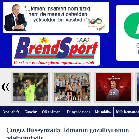
Ana səhifə
Gənclər
Ölkə idmanı
Dünya idmanı
Müsahibə
Milli komanda
Çingiz Hüseynzadə: İdmanın gözəlliyi onun
ədalətindədir