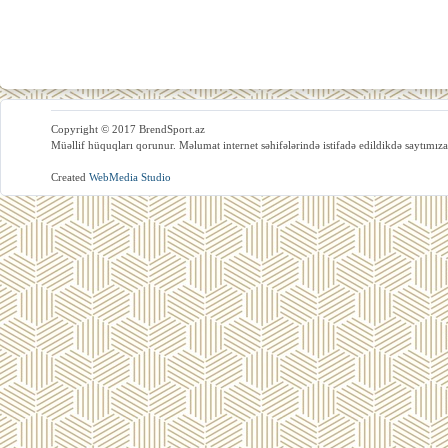
Copyright © 2017 BrendSport.az
Müəllif hüquqları qorunur. Məlumat internet səhifələrində istifadə edildikdə saytımıza
Created
WebMedia Studio