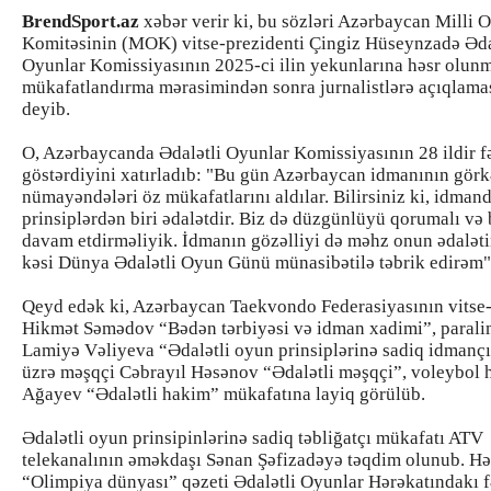
BrendSport.az
xəbər verir ki, bu sözləri Azərbaycan Milli 
Komitəsinin (MOK) vitse-prezidenti Çingiz Hüseynzadə Əda
Oyunlar Komissiyasının 2025-ci ilin yekunlarına həsr olun
mükafatlandırma mərasimindən sonra jurnalistlərə açıqlama
deyib.
O, Azərbaycanda Ədalətli Oyunlar Komissiyasının 28 ildir f
göstərdiyini xatırladıb: "Bu gün Azərbaycan idmanının gör
nümayəndələri öz mükafatlarını aldılar. Bilirsiniz ki, idman
prinsiplərdən biri ədalətdir. Biz də düzgünlüyü qorumalı və
davam etdirməliyik. İdmanın gözəlliyi də məhz onun ədaləti
kəsi Dünya Ədalətli Oyun Günü münasibətilə təbrik edirəm"
Qeyd edək ki, Azərbaycan Taekvondo Federasiyasının vitse-
Hikmət Səmədov “Bədən tərbiyəsi və idman xadimi”, parali
Lamiyə Vəliyeva “Ədalətli oyun prinsiplərinə sadiq idmançı
üzrə məşqçi Cəbrayıl Həsənov “Ədalətli məşqçi”, voleybol 
Ağayev “Ədalətli hakim” mükafatına layiq görülüb.
Ədalətli oyun prinsipinlərinə sadiq təbliğatçı mükafatı ATV
telekanalının əməkdaşı Sənan Şəfizadəyə təqdim olunub. H
“Olimpiya dünyası” qəzeti Ədalətli Oyunlar Hərəkatındakı f