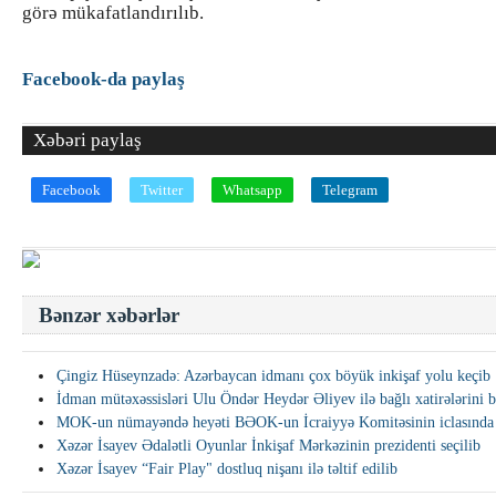
görə mükafatlandırılıb.
Facebook-da paylaş
Xəbəri paylaş
Facebook
Twitter
Whatsapp
Telegram
Bənzər xəbərlər
Çingiz Hüseynzadə: Azərbaycan idmanı çox böyük inkişaf yolu keçib
İdman mütəxəssisləri Ulu Öndər Heydər Əliyev ilə bağlı xatirələrini 
MOK-un nümayəndə heyəti BƏOK-un İcraiyyə Komitəsinin iclasında i
Xəzər İsayev Ədalətli Oyunlar İnkişaf Mərkəzinin prezidenti seçilib
Xəzər İsayev “Fair Play" dostluq nişanı ilə təltif edilib