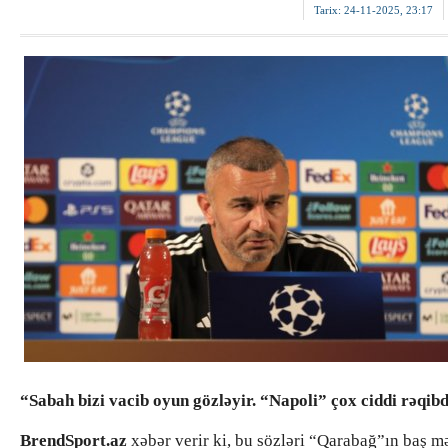
Tarix:
24-11-2025, 23:17
“Sabah bizi vacib oyun gözləyir. “Napoli” çox ciddi rəqibd
BrendSport.az
xəbər verir ki, bu sözləri “Qarabağ”ın baş m