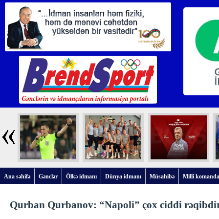
Ana səhifə
Gənclər
Ölkə idmanı
Dünya idmanı
Müsahibə
Milli komanda
Qurban Qurbanov: “Napoli” çox ciddi rəqibdi