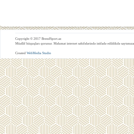
Copyright © 2017 BrendSport.az
Müəllif hüquqları qorunur. Məlumat internet səhifələrində istifadə edildikdə saytımıza
Created
WebMedia Studio