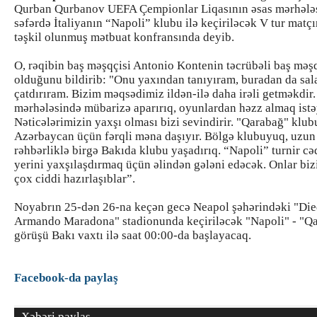
Qurban Qurbanov UEFA Çempionlar Liqasının əsas mərhələ
səfərdə İtaliyanın “Napoli” klubu ilə keçiriləcək V tur matç
təşkil olunmuş mətbuat konfransında deyib.
O, rəqibin baş məşqçisi Antonio Kontenin təcrübəli baş məş
olduğunu bildirib: "Onu yaxından tanıyıram, buradan da sal
çatdırıram. Bizim məqsədimiz ildən-ilə daha irəli getməkdir.
mərhələsində mübarizə aparırıq, oyunlardan həzz almaq istə
Nəticələrimizin yaxşı olması bizi sevindirir. "Qarabağ" klu
Azərbaycan üçün fərqli məna daşıyır. Bölgə klubuyuq, uzun 
rəhbərliklə birgə Bakıda klubu yaşadırıq. “Napoli” turnir c
yerini yaxşılaşdırmaq üçün əlindən gələni edəcək. Onlar bi
çox ciddi hazırlaşıblar”.
Noyabrın 25-dən 26-na keçən gecə Neapol şəhərindəki "Di
Armando Maradona" stadionunda keçiriləcək "Napoli" - "Q
görüşü Bakı vaxtı ilə saat 00:00-da başlayacaq.
Facebook-da paylaş
Xəbəri paylaş