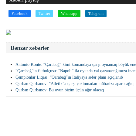
Facebook
Twitter
Whatsapp
Telegram
Bənzər xəbərlər
Antonio Konte: “Qarabağ” kimi komandaya qarşı oynamaq böyük enerj
“Qarabağ”ın futbolçusu: “Napoli” ilə oyunda xal qazanacağımıza ina
Çempionlar Liqası: “Qarabağ”ın İtaliyaya səfər planı açıqlanıb
Qurban Qurbanov: “Atletik”ə qarşı çəkinmədən mübarizə aparacağıq
Qurban Qurbanov: Bu oyun bizim üçün ağır olacaq