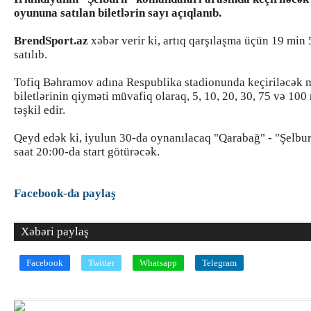
oyununa satılan biletlərin sayı açıqlanıb.
BrendSport.az
xəbər verir ki, artıq qarşılaşma üçün 19 min 
satılıb.
Tofiq Bəhramov adına Respublika stadionunda keçiriləcək 
biletlərinin qiyməti müvafiq olaraq, 5, 10, 20, 30, 75 və 100
təşkil edir.
Qeyd edək ki, iyulun 30-da oynanılacaq "Qarabağ" - "Şelbu
saat 20:00-da start götürəcək.
Facebook-da paylaş
Xəbəri paylaş
Facebook
Twitter
Whatsapp
Telegram