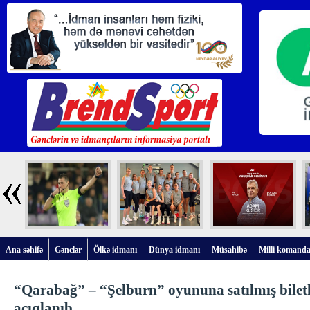
Ana səhifə
Gənclər
Ölkə idmanı
Dünya idmanı
Müsahibə
Milli komanda
“Qarabağ” – “Şelburn” oyununa satılmış biletl
açıqlanıb