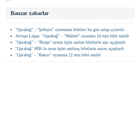
Bənzər xəbərlər
“Qarabağ” - “Şelburn” oyununun biletləri bu gün satışa çıxarılır
Avropa Liqası: “Qarabağ” – “Malmö” oyununa 24 min bilet satılıb
“Qarabağ” – “Braqa” oyunu üçün satılan biletlərin sayı açıqlanıb
"Qarabağ" HİK-lə oyun üçün satılmış biletlərin sayını açıqlayıb
"Qarabağ" - "Rakuv" oyununa 22 min bilet satılıb