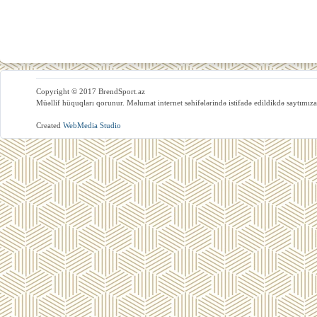
Copyright © 2017 BrendSport.az
Müəllif hüquqları qorunur. Məlumat internet səhifələrində istifadə edildikdə saytımıza
Created
WebMedia Studio