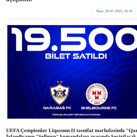
Tarix:
29-07-2025, 16:19
UEFA Çempionlar Liqasının II təsnifat mərhələsində "Qa
İrlandiyanın "Şelburn" komandaları arasında keçiriləcək