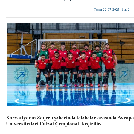
Tarix:
22-07-2025, 11:12
Xorvatiyanın Zaqreb şəhərində tələbələr arasında Avropa
Universitetləri Futzal Çempionatı keçirilir.