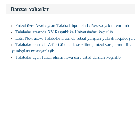
Bənzər xəbərlər
Futzal üzrə Azərbaycan Tələbə Liqasında I dövrəyə yekun vurulub
Tələbələr arasında XV Respublika Universiadası keçirilib
Lətif Novruzov: Tələbələr arasında futzal yarışları yüksək rəqabət şər
Tələbələr arasında Zəfər Gününə həsr edilmiş futzal yarışlarının final
iştirakçıları müəyyənləşib
Tələbələr üçün futzal idman növü üzrə ustad dərsləri keçirilib