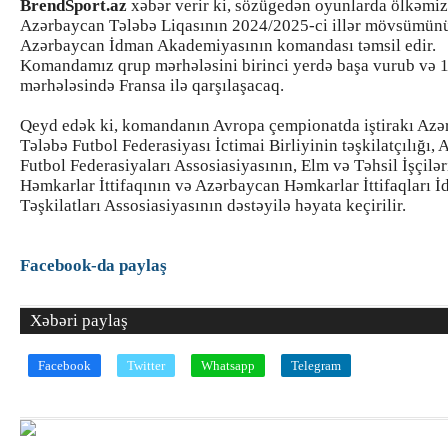
BrendSport.az
xəbər verir ki, sözügedən oyunlarda ölkəmiz
Azərbaycan Tələbə Liqasının 2024/2025-ci illər mövsümünü
Azərbaycan İdman Akademiyasının komandası təmsil edir.
Komandamız qrup mərhələsini birinci yerdə başa vurub və 1
mərhələsində Fransa ilə qarşılaşacaq.
Qeyd edək ki, komandanın Avropa çempionatda iştirakı Az
Tələbə Futbol Federasiyası İctimai Birliyinin təşkilatçılığı,
Futbol Federasiyaları Assosiasiyasının, Elm və Təhsil İşçilər
Həmkarlar İttifaqının və Azərbaycan Həmkarlar İttifaqları 
Təşkilatları Assosiasiyasının dəstəyilə həyata keçirilir.
Facebook-da paylaş
Xəbəri paylaş
Facebook
Twitter
Whatsapp
Telegram