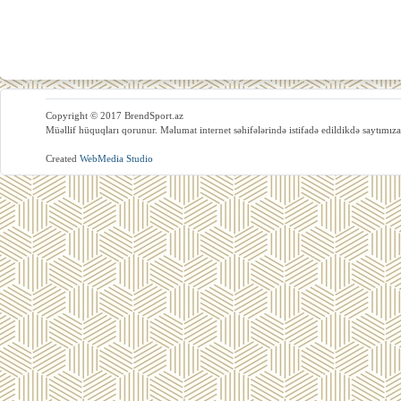
Copyright © 2017 BrendSport.az
Müəllif hüquqları qorunur. Məlumat internet səhifələrində istifadə edildikdə saytımıza
Created
WebMedia Studio