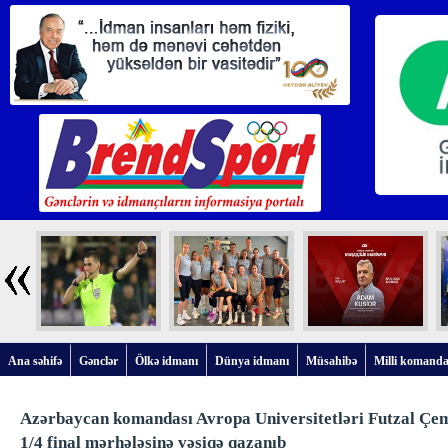
Ana səhifə
Gənclər
Ölkə idmanı
Dünya idmanı
Müsahibə
Milli komanda
Azərbaycan komandası Avropa Universitetləri Futzal Çe
1/4 final mərhələsinə vəsiqə qazanıb