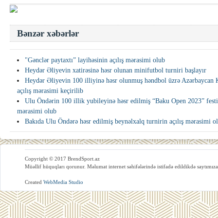
Bənzər xəbərlər
"Gənclər paytaxtı” layihəsinin açılış mərasimi olub
Heydər Əliyevin xatirəsinə həsr olunan minifutbol turniri başlayır
Heydər Əliyevin 100 illiyinə həsr olunmuş həndbol üzrə Azərbaycan
açılış mərasimi keçirilib
Ulu Öndərin 100 illik yubileyinə həsr edilmiş “Baku Open 2023” festiv
mərasimi olub
Bakıda Ulu Öndərə həsr edilmiş beynəlxalq turnirin açılış mərasimi o
Copyright © 2017 BrendSport.az
Müəllif hüquqları qorunur. Məlumat internet səhifələrində istifadə edildikdə saytımıza
Created
WebMedia Studio