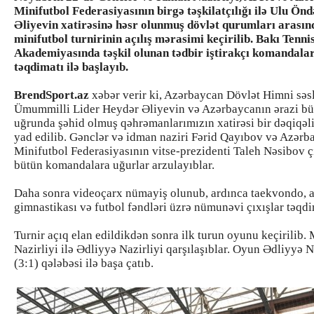
Minifutbol Federasiyasının birgə təşkilatçılığı ilə Ulu Ön
Əliyevin xatirəsinə həsr olunmuş dövlət qurumları arasın
minifutbol turnirinin açılış mərasimi keçirilib. Bakı Tenni
Akademiyasında təşkil olunan tədbir iştirakçı komandala
təqdimatı ilə başlayıb.
BrendSport.az
xəbər verir ki, Azərbaycan Dövlət Himni səsl
Ümummilli Lider Heydər Əliyevin və Azərbaycanın ərazi b
uğrunda şəhid olmuş qəhrəmanlarımızın xatirəsi bir dəqiqəl
yad edilib. Gənclər və idman naziri Fərid Qayıbov və Azərb
Minifutbol Federasiyasının vitse-prezidenti Taleh Nəsibov ç
bütün komandalara uğurlar arzulayıblar.
Daha sonra videoçarx nümayiş olunub, ardınca taekvondo, 
gimnastikası və futbol fəndləri üzrə nümunəvi çıxışlar təqd
Turnir açıq elan edildikdən sonra ilk turun oyunu keçirilib.
Nazirliyi ilə Ədliyyə Nazirliyi qarşılaşıblar. Oyun Ədliyyə N
(3:1) qələbəsi ilə başa çatıb.