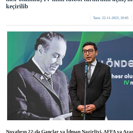
keçirilib
Tarix:
22-11-2025, 20:05
Noyabrın 22-də Gənclər və İdman Nazirliyi, AFFA və Azə