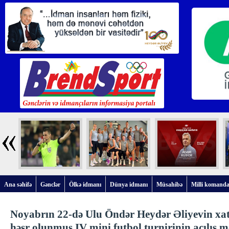
Ana səhifə
Gənclər
Ölkə idmanı
Dünya idmanı
Müsahibə
Milli komanda
Noyabrın 22-də Ulu Öndər Heydər Əliyevin xat
həsr olunmuş IV mini futbol turnirinin açılış 