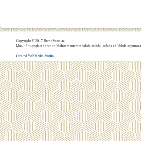
Copyright © 2017 BrendSport.az
Müəllif hüquqları qorunur. Məlumat internet səhifələrində istifadə edildikdə saytımıza
Created
WebMedia Studio