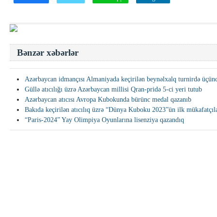
Bənzər xəbərlər
Azərbaycan idmançısı Almaniyada keçirilən beynəlxalq turnirdə üçünc
Güllə atıcılığı üzrə Azərbaycan millisi Qran-pridə 5-ci yeri tutub
Azərbaycan atıcısı Avropa Kubokunda bürünc medal qazanıb
Bakıda keçirilən atıcılıq üzrə “Dünya Kuboku 2023”ün ilk mükafatçıla
“Paris-2024” Yay Olimpiya Oyunlarına lisenziya qazandıq