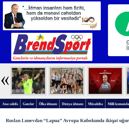
Ana səhifə
Gənclər
Ölkə idmanı
Dünya idmanı
Müsahibə
Milli komanda
Ruslan Lunevdən “Lapua” Avropa Kubokunda ikiqat uğu