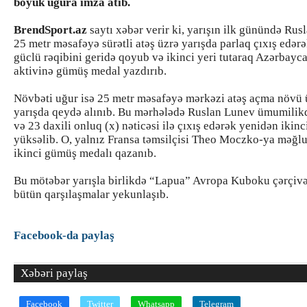
böyük uğura imza atıb.
BrendSport.az
saytı xəbər verir ki, yarışın ilk günündə Ru
25 metr məsafəyə sürətli atəş üzrə yarışda parlaq çıxış edərə
güclü rəqibini geridə qoyub və ikinci yeri tutaraq Azərbayc
aktivinə gümüş medal yazdırıb.
Növbəti uğur isə 25 metr məsafəyə mərkəzi atəş açma növü ü
yarışda qeydə alınıb. Bu mərhələdə Ruslan Lunev ümumilik
və 23 daxili onluq (x) nəticəsi ilə çıxış edərək yenidən ikinc
yüksəlib. O, yalnız Fransa təmsilçisi Theo Moczko-ya məğlu
ikinci gümüş medalı qazanıb.
Bu mötəbər yarışla birlikdə “Lapua” Avropa Kuboku çərçiv
bütün qarşılaşmalar yekunlaşıb.
Facebook-da paylaş
Xəbəri paylaş
Facebook
Twitter
Whatsapp
Telegram