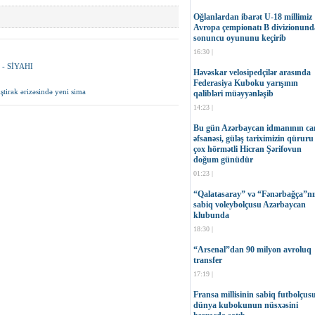
Oğlanlardan ibarət U-18 millimiz
Avropa çempionatı B divizionund
sonuncu oyununu keçirib
16:30 |
ı - SİYAHI
Həvəskar velosipedçilər arasında
Federasiya Kuboku yarışının
ştirak ərizəsində yeni sima
qalibləri müəyyənləşib
14:23 |
Bu gün Azərbaycan idmanının can
əfsanəsi, güləş tariximizin qüruru
çox hörmətli Hicran Şərifovun
doğum günüdür
01:23 |
“Qalatasaray” və “Fənərbağça”n
sabiq voleybolçusu Azərbaycan
klubunda
18:30 |
“Arsenal”dan 90 milyon avroluq
transfer
17:19 |
Fransa millisinin sabiq futbolçus
dünya kubokunun nüsxəsini