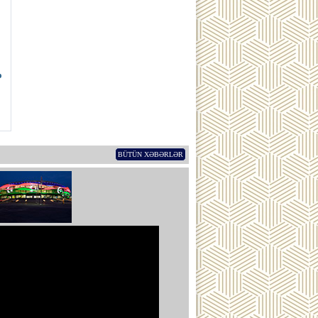
ə
BÜTÜN XƏBƏRLƏR
ub