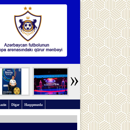
azin
Digər
Haqqımızda