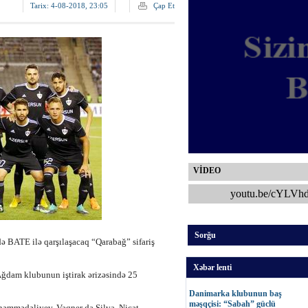
Tarix:
4-08-2018, 23:05
Çap Et
VİDEO
youtu.be/cYLVh
Sorğu
ə BATE ilə qarşılaşacaq “Qarabağ” sifariş
Xəbər lenti
Ağdam klubunun iştirak ərizəsində 25
Danimarka klubunun baş
məşqçisi: “Sabah” güclü
əmmədəliyev, Vaqner da Silva, Nicat