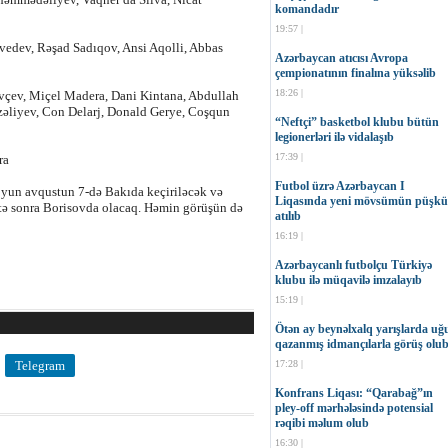
komandadır
19:57 |
ev, Rəşad Sadıqov, Ansi Aqolli, Abbas
Azərbaycan atıcısı Avropa
çempionatının finalına yüksəlib
18:26 |
vçev, Miçel Madera, Dani Kintana, Abdullah
ərzəliyev, Con Delarj, Donald Gerye, Coşqun
“Neftçi” basketbol klubu bütün
legionerləri ilə vidalaşıb
17:39 |
ra
Futbol üzrə Azərbaycan I
oyun avqustun 7-də Bakıda keçiriləcək və
Liqasında yeni mövsümün püşkü
ftə sonra Borisovda olacaq. Həmin görüşün də
atılıb
16:19 |
Azərbaycanlı futbolçu Türkiyə
klubu ilə müqavilə imzalayıb
15:19 |
Ötən ay beynəlxalq yarışlarda uğ
qazanmış idmançılarla görüş olu
17:28 |
Telegram
Konfrans Liqası: “Qarabağ”ın
pley-off mərhələsində potensial
rəqibi məlum olub
16:30 |