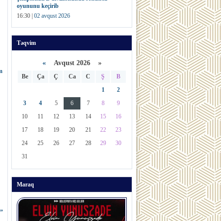
oyununu keçirib
16:30 |
02 avqust 2026
Təqvim
«
Avqust 2026 »
m
Be
Ça
Ç
Ca
C
Ş
B
1
2
3
4
5
6
7
8
9
10
11
12
13
14
15
16
17
18
19
20
21
22
23
24
25
26
27
28
29
30
31
Maraq
ğ”