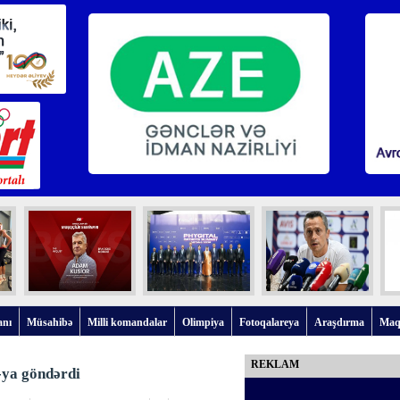
anı
Müsahibə
Milli komandalar
Olimpiya
Fotoqalareya
Araşdırma
Maq
REKLAM
-ya göndərdi