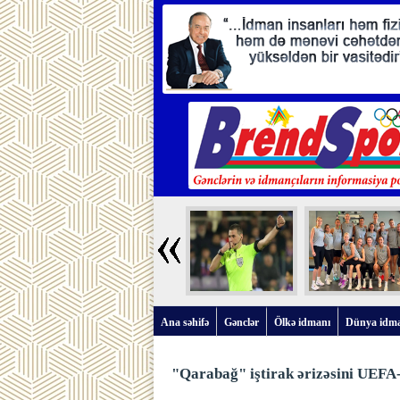
Ana səhifə
Gənclər
Ölkə idmanı
Dünya idm
"Qarabağ" iştirak ərizəsini UEFA