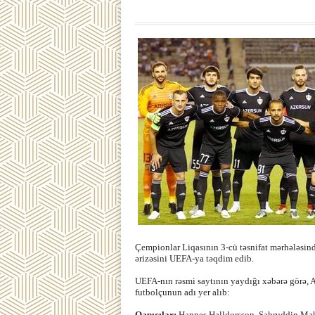
Çempionlar Liqasının 3-cü təsnifat mərhələsind
ərizəsini UEFA-ya təqdim edib.
UEFA-nın rəsmi saytının yaydığı xəbərə görə, 
futbolçunun adı yer alıb:
Qapıçılar:
Hannes Halldorsson, Şahruddin Məh