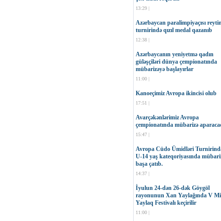
13:29 |
Azərbaycan paralimpiyaçısı reyti
turnirində qızıl medal qazanıb
12:38 |
Azərbaycanın yeniyetmə qadın
güləşçiləri dünya çempionatında
mübarizəyə başlayırlar
11:00 |
Kanoeçimiz Avropa ikincisi olub
17:51 |
Avarçəkənlərimiz Avropa
çempionatında mübarizə aparaca
15:47 |
Avropa Cüdo Ümidləri Turnirind
U-14 yaş kateqoriyasında mübari
başa çatıb.
14:37 |
İyulun 24-dən 26-dək Göygöl
rayonunun Xan Yaylağında V Mil
Yaylaq Festivalı keçirilir
11:00 |