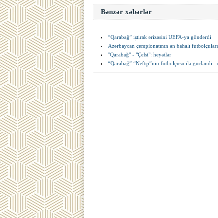
Bənzər xəbərlər
“Qarabağ” iştirak ərizəsini UEFA-ya göndərdi
Azərbaycan çempionatının ən bahalı futbolçular
"Qarabağ" - "Çelsi": heyətlər
“Qarabağ” “Neftçi”nin futbolçusu ilə gücləndi - i