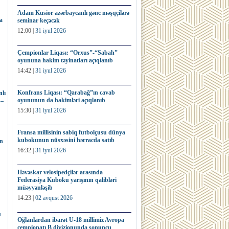
Adam Kusior azərbaycanlı gənc məşqçilərə
a
seminar keçəcək
12:00 |
31 iyul 2026
Çempionlar Liqası: “Orxus”-“Sabah”
oyununa hakim təyinatları açıqlanıb
14:42 |
31 iyul 2026
Konfrans Liqası: “Qarabağ”ın cavab
lı
oyununun da hakimləri açıqlanıb
 –
15:30 |
31 iyul 2026
Fransa millisinin sabiq futbolçusu dünya
kubokunun nüsxəsini hərracda satıb
ın
16:32 |
31 iyul 2026
Həvəskar velosipedçilər arasında
Federasiya Kuboku yarışının qalibləri
müəyyənləşib
14:23 |
02 avqust 2026
u
Oğlanlardan ibarət U-18 millimiz Avropa
çempionatı B divizionunda sonuncu