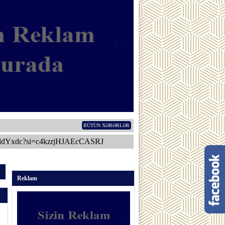
BÜTÜN XƏBƏRLƏR
ddYxdc?si=c4kzrjHJAEcCASRJ
Reklam