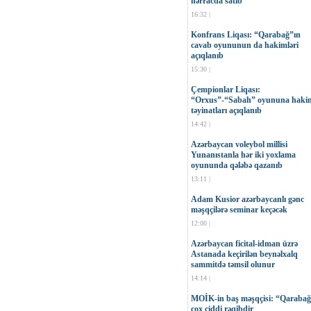
hərracda satıb
16:32 |
Konfrans Liqası: “Qarabağ”ın
cavab oyununun da hakimləri
açıqlanıb
15:30 |
Çempionlar Liqası:
“Orxus”-“Sabah” oyununa haki
təyinatları açıqlanıb
14:42 |
Azərbaycan voleybol millisi
Yunanıstanla hər iki yoxlama
oyununda qələbə qazanıb
13:11 |
Adam Kusior azərbaycanlı gənc
məşqçilərə seminar keçəcək
12:00 |
Azərbaycan ficital-idman üzrə
Astanada keçirilən beynəlxalq
sammitdə təmsil olunur
14:14 |
MOİK-in baş məşqçisi: “Qaraba
çox ciddi rəqibdir