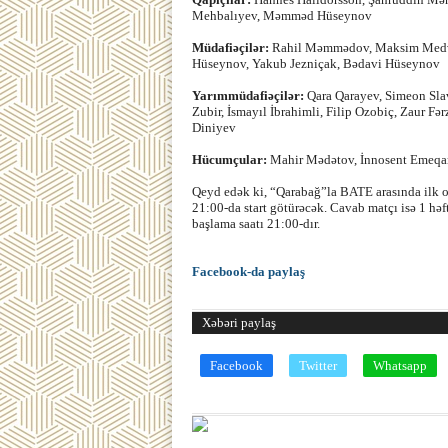
Mehbalıyev, Məmməd Hüseynov
Müdafiəçilər:
Rahil Məmmədov, Maksim Medved
Hüseynov, Yakub Jezniçak, Bədavi Hüseynov
Yarımmüdafiəçilər:
Qara Qarayev, Simeon Sla
Zubir, İsmayıl İbrahimli, Filip Ozobiç, Zaur F
Diniyev
Hücumçular:
Mahir Mədətov, İnnosent Emeqa
Qeyd edək ki, “Qarabağ”la BATE arasında ilk 
21:00-da start götürəcək. Cavab matçı isə 1 hə
başlama saatı 21:00-dır.
Facebook-da paylaş
Xəbəri paylaş
Facebook
Twitter
Whatsapp