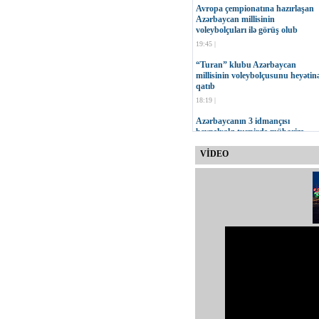
Avropa çempionatına hazırlaşan
Azərbaycan millisinin
voleybolçuları ilə görüş olub
19:45 |
“Turan” klubu Azərbaycan
millisinin voleybolçusunu heyətin
qatıb
18:19 |
Azərbaycanın 3 idmançısı
beynəlxalq turnirdə mübarizə
aparacaq
VİDEO
17:47 |
MOK-un vitse-prezidenti Çingiz
Hüseynzadənin 75 yaşı tamam ol
16:23 |
“Neftçi” İdman Klubu yeni
loqosunu təqdim edib
15:30 |
Onur Quluzadənin növbəti sınağı
11:00 |
Qurban Qurbanov: Cavab
oyununda daha səliqəli