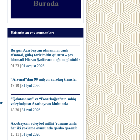
Həftənin ən çox oxunanları
Bu gün Azərbaycan idmanının canlı
əfsanəsi, güləş tariximizin qüruru – çox
hörmətli Hicran Şərifovun doğum günüdür
01:23 |
01 avqust 2026
“Arsenal”dan 90 milyon avroluq transfer
17:19 |
31 iyul 2026
“Qalatasaray” və “Fənərbağça”nın sabiq
ur
voleybolçusu Azərbaycan klubunda
b
18:30 |
31 iyul 2026
Azərbaycan voleybol millisi Yunanıstanla
hər iki yoxlama oyununda qələbə qazanıb
13:11 |
31 iyul 2026