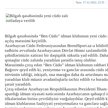
Tarix:
17-12-2022, 22:55
Bilgəh qəsəbəsində “Ben Cüdo” idman klubunun yeni cüdo 
açılış mərasimi keçirilib.
Azərbaycan Cüdo Federasiyasından BrendSport.az-a bildiribl
tədbirin əvvəlində Azərbaycanın Dövlət Himni səsləndirilib
şəhidlərimizin xatirəsi bir dəqiqəlik sükutla yad edilib. Dah
qonaqlar cüdo zalında yaradılan şəraitlə tanış olublar.
Mərasimdə çıxış edən “Ben Cüdo” idman klubunun rəhbəri 
Bağırov qeyd edib ki, yeniyetmə və gənclər arasında cüdo 
növünün təbliği, inkişafı, ona marağın daha da artırılması m
yaradılan klub müasir avadanlıqlarla təchiz edilib və burada
şərait yaradılıb.
Çıxış edənlər Azərbaycan Respublikasının Prezidenti İlham
apardığı idman siyasəti nəticəsində Azərbaycanın qabaqcıl
ölkələrindən birinə çevrildiyini vurğulayıblar. Qeyd edilib k
idman klublarının fəaliyyəti yeniyetmələrə və gənclərə sağ