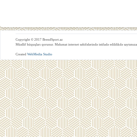
Copyright © 2017 BrendSport.az
Müəllif hüquqları qorunur. Məlumat internet səhifələrində istifadə edildikdə saytımıza
Created
WebMedia Studio