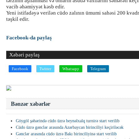
tərzinin aşılanması və onların asudə vaxtlarını səmərəli keç
vacib əhəmiyyət kəsb edir.
Yeni istifadəyə verilən cüdo zalının ümumi sahəsi 200 kvad
təşkil edir.
Facebook-da paylaş
Xəbəri paylaş
Facebook
Twitter
Whatsapp
Telegram
Bənzər xəbərlər
Göygöl şəhərində cüdo üzrə beynəlxalq turnirə start verilib
Cüdo üzrə gənclər arasında Azərbaycan birinciliyi keçiriləcək
Gənclər arasında cüdo üzrə Bakı birinciliyinə start verilib