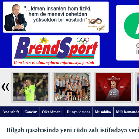
Ana səhifə
Gənclər
Ölkə idmanı
Dünya idmanı
Müsahibə
Milli komanda
Bilgəh qəsəbəsində yeni cüdo zalı istifadəyə veri