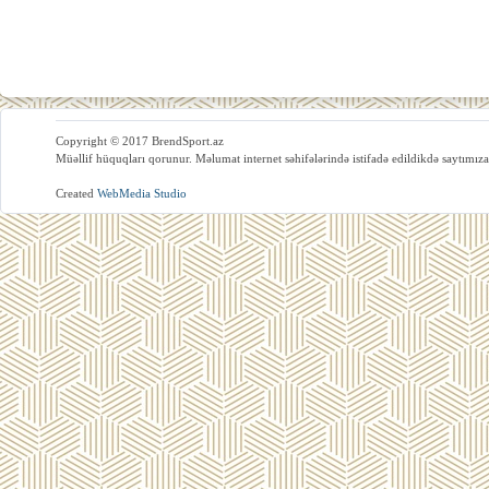
Copyright © 2017 BrendSport.az
Müəllif hüquqları qorunur. Məlumat internet səhifələrində istifadə edildikdə saytımıza
Created
WebMedia Studio