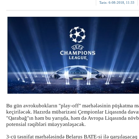
Tarix:
6-08-2018, 11:33
Bu gün avrokubokların "play-off" mərhələsinin püşkatma m
keçiriləcək. Hazırda mübarizəni Çempionlar Liqasında dava
"Qarabağ"ın həm bu yarışda, həm də Avropa Liqasında növb
potensial rəqibləri müəyyənləşəcək.
3-cü təsnifat mərhələsində Belarus BATE-si ilə qarşılaşacaq