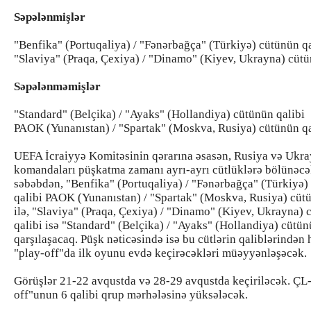
Səpələnmişlər
"Benfika" (Portuqaliya) / "Fənərbağça" (Türkiyə) cütünün qa
"Slaviya" (Praqa, Çexiya) / "Dinamo" (Kiyev, Ukrayna) cütü
Səpələnməmişlər
"Standard" (Belçika) / "Ayaks" (Hollandiya) cütünün qalibi
PAOK (Yunanıstan) / "Spartak" (Moskva, Rusiya) cütünün qa
UEFA İcraiyyə Komitəsinin qərarına əsasən, Rusiya və Ukr
komandaları püşkatma zamanı ayrı-ayrı cütlüklərə bölünəcə
səbəbdən, "Benfika" (Portuqaliya) / "Fənərbağça" (Türkiyə)
qalibi PAOK (Yunanıstan) / "Spartak" (Moskva, Rusiya) cütü
ilə, "Slaviya" (Praqa, Çexiya) / "Dinamo" (Kiyev, Ukrayna)
qalibi isə "Standard" (Belçika) / "Ayaks" (Hollandiya) cütünü
qarşılaşacaq. Püşk nəticəsində isə bu cütlərin qaliblərindən 
"play-off"da ilk oyunu evdə keçirəcəkləri müəyyənləşəcək.
Görüşlər 21-22 avqustda və 28-29 avqustda keçiriləcək. ÇL-
off"unun 6 qalibi qrup mərhələsinə yüksələcək.