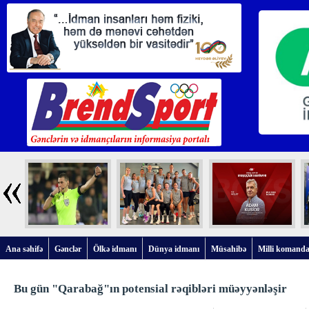
Ana səhifə
Gənclər
Ölkə idmanı
Dünya idmanı
Müsahibə
Milli komanda
Bu gün "Qarabağ"ın potensial rəqibləri müəyyənləşir