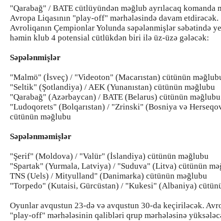
"Qarabağ" / BATE cütlüyündən məğlub ayrılacaq komanda 
Avropa Liqasının "play-off" mərhələsində davam etdirəcək.
Avroliqanın Çempionlar Yolunda səpələnmişlər səbətində ye
həmin klub 4 potensial cütlükdən biri ilə üz-üzə gələcək:
Səpələnmişlər
"Malmö" (İsveç) / "Videoton" (Macarıstan) cütünün məğlub
"Seltik" (Şotlandiya) / AEK (Yunanıstan) cütünün məğlubu
"Qarabağ" (Azərbaycan) / BATE (Belarus) cütünün məğlubu
"Ludoqorets" (Bolqarıstan) / "Zrinski" (Bosniya və Herseqo
cütünün məğlubu
Səpələnməmişlər
"Şerif" (Moldova) / "Valür" (İslandiya) cütünün məğlubu
"Spartak" (Yurmala, Latviya) / "Suduva" (Litva) cütünün m
TNS (Uels) / Mityulland" (Danimarka) cütünün məğlubu
"Torpedo" (Kutaisi, Gürcüstan) / "Kukesi" (Albaniya) cütü
Oyunlar avqustun 23-də və avqustun 30-da keçiriləcək. Avr
"play-off" mərhələsinin qalibləri qrup mərhələsinə yüksələc