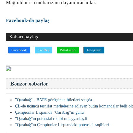
Məğlublar isə mübarizəni dayandıracaqlar.
Facebook-da paylaş
Xəbəri paylaş
Facebook
Twitter
Whatsapp
Telegram
Bənzər xəbərlər
"Qarabağ" - BATE görüşünün biletləri satışda -
ÇL-də üçüncü təsnifat mərhələsinə adlayan bütün komandalar bəlli ol
Çempionlar Liqasında "Qarabağ"ın günü
“Qarabağ”ın potensial rəqibi müəyyənləşdi
“Qarabağ”ın Çempionlar Liqasındakı potensial rəqibləri -