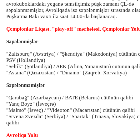
avrokuboklardakı yeganə təmsilçimiz püşk zamanı ÇL-də
səpələnməmişlər, Avroliqada isə səpələnmişlər sırasında ola
Püşkatma Bakı vaxtı ilə saat 14:00-da başlanacaq.
Çempionlar Liqası, "play-off" mərhələsi, Çempionlar Yol
Səpələnmişlər
"Zaltsburq" (Avstriya) / "Şkendiya" (Makedoniya) cütünün q
PSV (Hollandiya)
"Seltik" (Şotlandiya) / AEK (Afina, Yunanıstan) cütünün qali
"Astana" (Qazaxıstan) / "Dinamo" (Zaqreb, Xorvatiya)
Səpələnməmişlər
"Qarabağ" (Azərbaycan) / BATE (Belarus) cütünün qalibi
"Yanq Boyz" (İsveçrə)
"Malmö" (İsveç) / "Videoton" (Macarıstan) cütünün qalibi
"Srvena Zvezda" (Serbiya) / "Spartak" (Trnava, Slovakiya) 
qalibi
Avroliqa Yolu