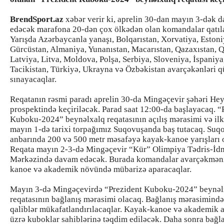
BrendSport.az
xəbər verir ki, aprelin 30-dan mayın 3-dək 
edəcək marafona 20-dən çox ölkədən olan komandalar qatıl
Yarışda Azərbaycanla yanaşı, Bolqarıstan, Xorvatiya, Estoni
Gürcüstan, Almaniya, Yunanıstan, Macarıstan, Qazaxıstan, Qı
Latviya, Litva, Moldova, Polşa, Serbiya, Sloveniya, İspaniya
Tacikistan, Türkiyə, Ukrayna və Özbəkistan avarçəkənləri q
sınayacaqlar.
Reqatanın rəsmi paradı aprelin 30-da Mingəçevir şəhəri He
prospektində keçiriləcək. Parad saat 12:00-da başlayacaq. “
Kuboku-2024” beynəlxalq reqatasının açılış mərasimi və ilk 
mayın 1-də tarixi torpağımız Suqovuşanda baş tutacaq. Suq
anbarında 200 və 500 metr məsafəyə kayak-kanoe yarışları 
Reqata mayın 2-3-də Mingəçevir “Kür” Olimpiya Tədris-İd
Mərkəzində davam edəcək. Burada komandalar avarçəkmən
kanoe və akademik növündə mübarizə aparacaqlar.
Mayın 3-də Mingəçevirdə “Prezident Kuboku-2024” beynəl
reqatasının bağlanış mərasimi olacaq. Bağlanış mərasimində
qaliblər mükafatlandırılacaqlar. Kayak-kanoe və akademik
üzrə kuboklar sahiblərinə təqdim ediləcək. Daha sonra bağl