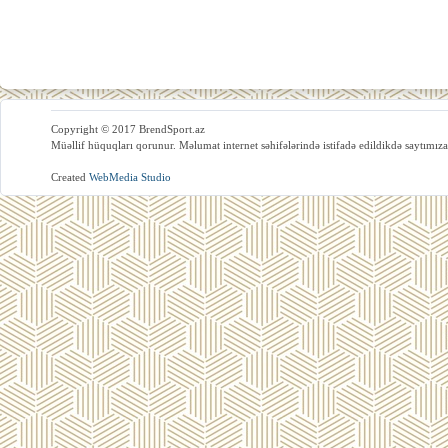
Copyright © 2017 BrendSport.az
Müəllif hüquqları qorunur. Məlumat internet səhifələrində istifadə edildikdə saytımıza
Created
WebMedia Studio