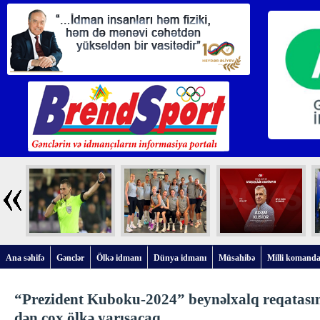
Ana səhifə
Gənclər
Ölkə idmanı
Dünya idmanı
Müsahibə
Milli komanda
“Prezident Kuboku-2024” beynəlxalq reqatası
dən çox ölkə yarışacaq