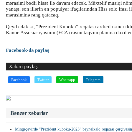
mərasimi bədii hissə ilə davam edəcək. Müxtəlif musiqi nömr
yanaşı, son illərin ən populyar ifaçılarından Hiss solo ifası i
mərasiminə rəng qatacaq.
Qeyd edək ki, “Prezident Kuboku” reqatası ardıcıl ikinci ild
Kanoe Assosiasiyasının (ECA) rəsmi təqvim planına daxil ed
Facebook-da paylaş
Xəbəri paylaş
Facebook
Twitter
Whatsapp
Telegram
Bənzər xəbərlər
Mingəçevirdə “Prezident kuboku-2023” beynəlxalq reqatası çərçivəsi