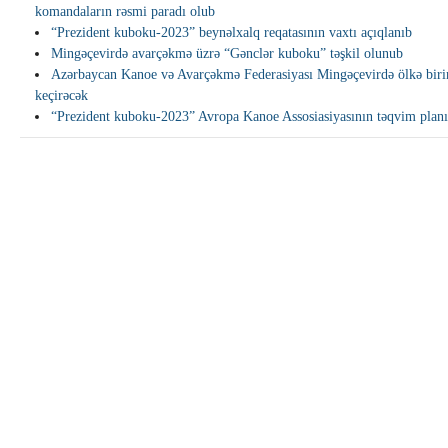
komandaların rəsmi paradı olub
“Prezident kuboku-2023” beynəlxalq reqatasının vaxtı açıqlanıb
Mingəçevirdə avarçəkmə üzrə “Gənclər kuboku” təşkil olunub
Azərbaycan Kanoe və Avarçəkmə Federasiyası Mingəçevirdə ölkə birin
keçirəcək
“Prezident kuboku-2023” Avropa Kanoe Assosiasiyasının təqvim planın