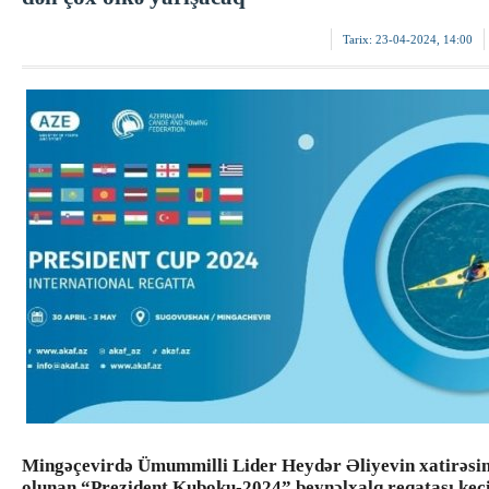
Tarix:
23-04-2024, 14:00
Mingəçevirdə Ümummilli Lider Heydər Əliyevin xatirəsin
olunan “Prezident Kuboku-2024” beynəlxalq reqatası keçi