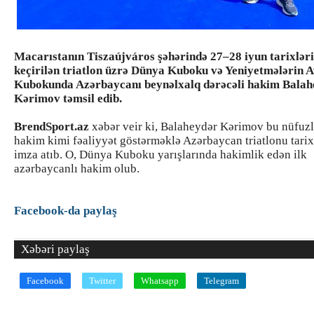
Macarıstanın Tiszaújváros şəhərində 27–28 iyun tarixlər
keçirilən triatlon üzrə Dünya Kuboku və Yeniyetmələrin 
Kubokunda Azərbaycanı beynəlxalq dərəcəli hakim Balah
Kərimov təmsil edib.
BrendSport.az
xəbər veir ki, Balaheydər Kərimov bu nüfuzl
hakim kimi fəaliyyət göstərməklə Azərbaycan triatlonu tarix
imza atıb. O, Dünya Kuboku yarışlarında hakimlik edən ilk
azərbaycanlı hakim olub.
Facebook-da paylaş
Xəbəri paylaş
Facebook
Twitter
Whatsapp
Telegram