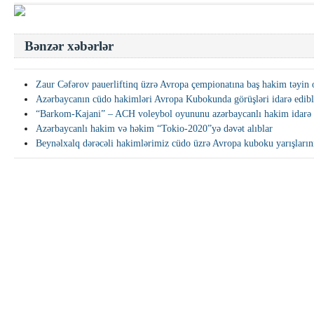
Bənzər xəbərlər
Zaur Cəfərov pauerliftinq üzrə Avropa çempionatına baş hakim təyin
Azərbaycanın cüdo hakimləri Avropa Kubokunda görüşləri idarə edibl
“Barkom-Kajani” – ACH voleybol oyununu azərbaycanlı hakim idarə
Azərbaycanlı hakim və həkim “Tokio-2020”yə dəvət alıblar
Beynəlxalq dərəcəli hakimlərimiz cüdo üzrə Avropa kuboku yarışlarını