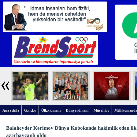
Ana səhifə
Gənclər
Ölkə idmanı
Dünya idmanı
Müsahibə
Milli komanda
Balaheydər Kərimov Dünya Kubokunda hakimlik edən ilk
azərbaycanlı oldu