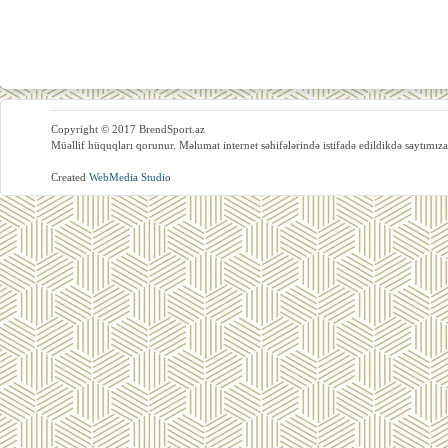
Copyright © 2017 BrendSport.az
Müəllif hüquqları qorunur. Məlumat internet səhifələrində istifadə edildikdə saytımıza
Created
WebMedia Studio