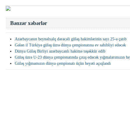
Bənzər xəbərlər
Azərbaycanın beynəlxalq dərəcəli güləş hakimlərinin sayı 25-ə çatıb
Gələn il Türkiyə güləş üzrə dünya çempionatına ev sahibliyi edəcək
Dünya Güləş Birliyi azərbaycanlı hakimə təşəkkür edib
Güləş üzrə U-23 dünya çempionatında çıxış edəcək yığmalarımızın hey
Güləş yığmamızın dünya çempionatı üçün heyəti açıqlandı