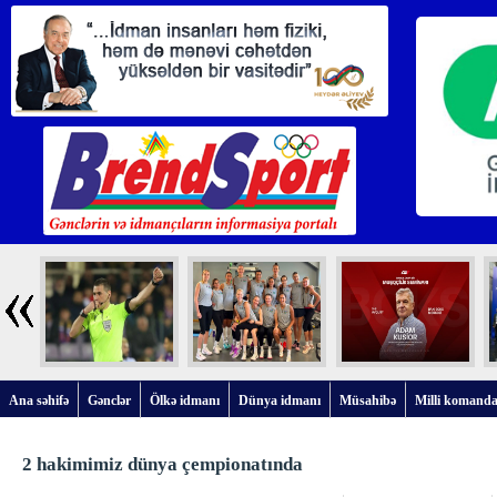
Ana səhifə
Gənclər
Ölkə idmanı
Dünya idmanı
Müsahibə
Milli komanda
2 hakimimiz dünya çempionatında