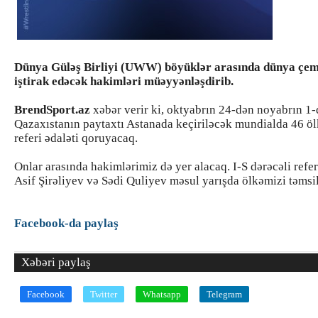
Dünya Güləş Birliyi (UWW) böyüklər arasında dünya çe
iştirak edəcək hakimləri müəyyənləşdirib.
BrendSport.az
xəbər verir ki, oktyabrın 24-dən noyabrın 1
Qazaxıstanın paytaxtı Astanada keçiriləcək mundialda 46 ö
referi ədaləti qoruyacaq.
Onlar arasında hakimlərimiz də yer alacaq. I-S dərəcəli refe
Asif Şirəliyev və Sədi Quliyev məsul yarışda ölkəmizi təmsi
Facebook-da paylaş
Xəbəri paylaş
Facebook
Twitter
Whatsapp
Telegram