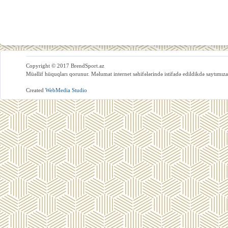
Copyright © 2017 BrendSport.az
Müəllif hüquqları qorunur. Məlumat internet səhifələrində istifadə edildikdə saytımıza
Created
WebMedia Studio