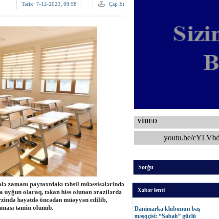
Tarix:
7-12-2023, 09:58
Çap Et
VİDEO
youtu.be/cYLVh
Sorğu
lə zamanı paytaxtdakı təhsil müəssisələrində
Xəbər lenti
a uyğun olaraq, təkan hiss olunan ərazilərdə
rzində həyətdə öncədən müəyyən edilib,
nması təmin olunub.
Danimarka klubunun baş
məşqçisi: “Sabah” güclü