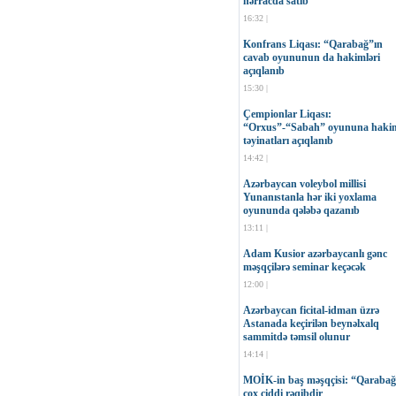
hərracda satıb
16:32 |
Konfrans Liqası: “Qarabağ”ın
cavab oyununun da hakimləri
açıqlanıb
15:30 |
Çempionlar Liqası:
“Orxus”-“Sabah” oyununa haki
təyinatları açıqlanıb
14:42 |
Azərbaycan voleybol millisi
Yunanıstanla hər iki yoxlama
oyununda qələbə qazanıb
13:11 |
Adam Kusior azərbaycanlı gənc
məşqçilərə seminar keçəcək
12:00 |
Azərbaycan ficital-idman üzrə
Astanada keçirilən beynəlxalq
sammitdə təmsil olunur
14:14 |
MOİK-in baş məşqçisi: “Qaraba
çox ciddi rəqibdir