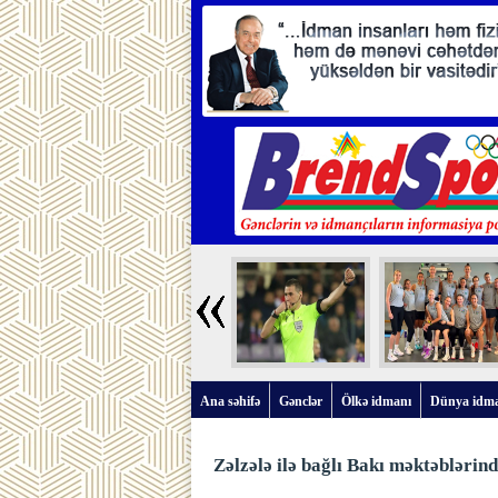
Ana səhifə
Gənclər
Ölkə idmanı
Dünya idm
Zəlzələ ilə bağlı Bakı məktəblərin