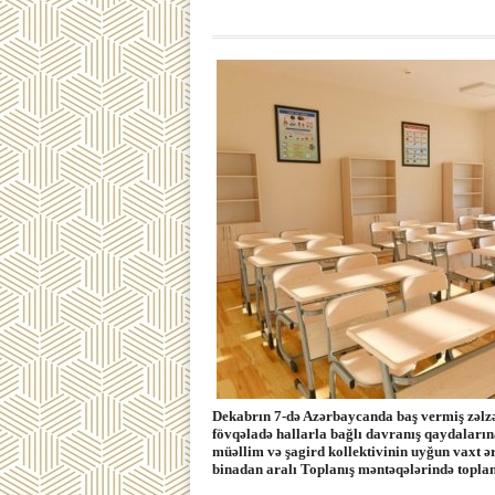
Dekabrın 7-də Azərbaycanda baş vermiş zəlzə
fövqəladə hallarla bağlı davranış qaydaların
müəllim və şagird kollektivinin uyğun vaxt ə
binadan aralı Toplanış məntəqələrində topla