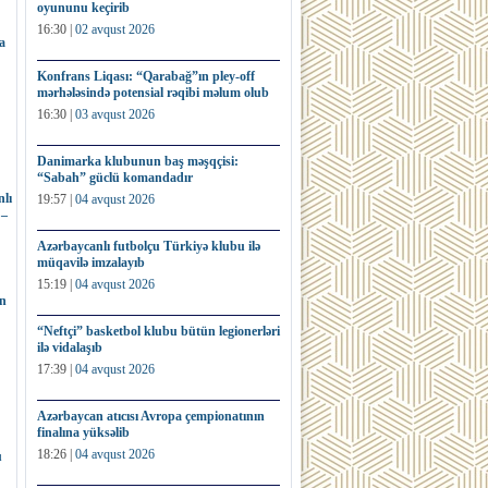
oyununu keçirib
16:30 |
02 avqust 2026
a
Konfrans Liqası: “Qarabağ”ın pley-off
mərhələsində potensial rəqibi məlum olub
16:30 |
03 avqust 2026
Danimarka klubunun baş məşqçisi:
“Sabah” güclü komandadır
lı
19:57 |
04 avqust 2026
 –
Azərbaycanlı futbolçu Türkiyə klubu ilə
müqavilə imzalayıb
15:19 |
04 avqust 2026
ın
“Neftçi” basketbol klubu bütün legionerləri
ilə vidalaşıb
17:39 |
04 avqust 2026
Azərbaycan atıcısı Avropa çempionatının
finalına yüksəlib
18:26 |
04 avqust 2026
u