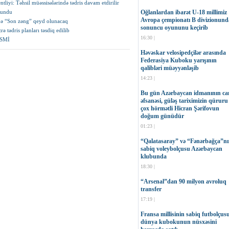
iyi: Təhsil müəssisələrində tədris davam etdirilir
Oğlanlardan ibarət U-18 millimiz
olundu
Avropa çempionatı B divizionund
də “Son zəng” qeyd olunacaq
sonuncu oyununu keçirib
rə tədris planları təsdiq edilib
16:30 |
RƏSMİ
Həvəskar velosipedçilər arasında
Federasiya Kuboku yarışının
qalibləri müəyyənləşib
14:23 |
Bu gün Azərbaycan idmanının can
əfsanəsi, güləş tariximizin qüruru
çox hörmətli Hicran Şərifovun
doğum günüdür
01:23 |
“Qalatasaray” və “Fənərbağça”n
sabiq voleybolçusu Azərbaycan
klubunda
18:30 |
“Arsenal”dan 90 milyon avroluq
transfer
17:19 |
Fransa millisinin sabiq futbolçus
dünya kubokunun nüsxəsini