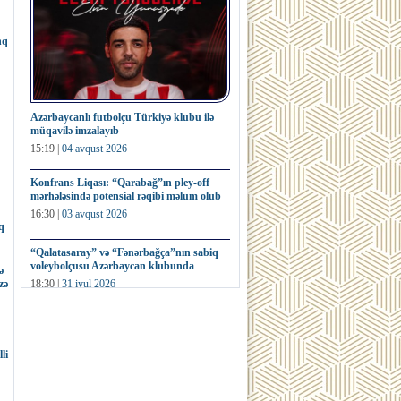
nq
Azərbaycanlı futbolçu Türkiyə klubu ilə
müqavilə imzalayıb
15:19 |
04 avqust 2026
Konfrans Liqası: “Qarabağ”ın pley-off
mərhələsində potensial rəqibi məlum olub
16:30 |
03 avqust 2026
q
“Qalatasaray” və “Fənərbağça”nın sabiq
voleybolçusu Azərbaycan klubunda
ə
zə
18:30 |
31 iyul 2026
Fransa millisinin sabiq futbolçusu dünya
kubokunun nüsxəsini hərracda satıb
16:32 |
31 iyul 2026
li