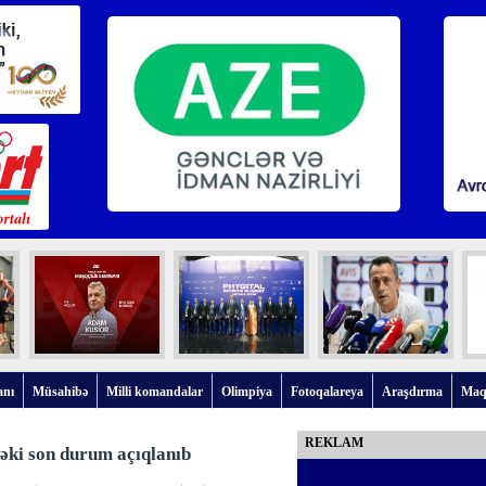
anı
Müsahibə
Milli komandalar
Olimpiya
Fotoqalareya
Araşdırma
Maq
REKLAM
dəki son durum açıqlanıb