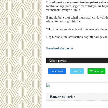
BrendSport.az saytının Gənclər şobəsi
xəbər v
tərəfindən uşaqlara, şagird və valideynlərə hə
verməmək tövsiyə olunub.
Bununla belə bəzi təhsil müəssisələrində valid
olaraq övladını götürüblər.
“Hazırda paytaxtdakı təhsil müəssisələrində təd
Heç bir təhsil müəssisəsində dağıntı halı qeydə
Facebook-da paylaş
Xəbəri paylaş
Facebook
Twitter
Whatsapp
Bənzər xəbərlər