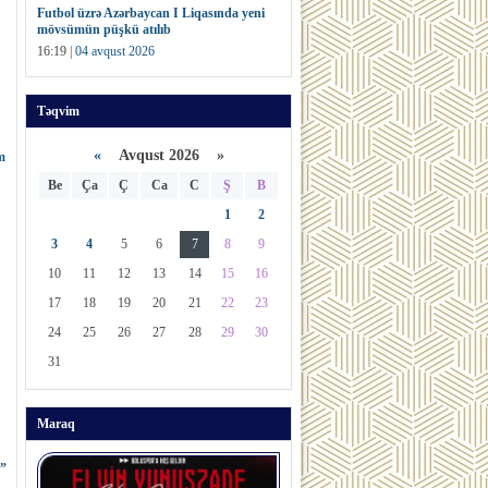
Futbol üzrə Azərbaycan I Liqasında yeni
mövsümün püşkü atılıb
16:19 |
04 avqust 2026
Təqvim
«
Avqust 2026 »
m
Be
Ça
Ç
Ca
C
Ş
B
1
2
3
4
5
6
7
8
9
10
11
12
13
14
15
16
17
18
19
20
21
22
23
24
25
26
27
28
29
30
31
Maraq
ğ”