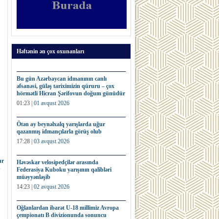
Həftənin ən çox oxunanları
Bu gün Azərbaycan idmanının canlı
əfsanəsi, güləş tariximizin qüruru – çox
hörmətli Hicran Şərifovun doğum günüdür
01:23 |
01 avqust 2026
Ötən ay beynəlxalq yarışlarda uğur
qazanmış idmançılarla görüş olub
17:28 |
03 avqust 2026
ur
Həvəskar velosipedçilər arasında
b
Federasiya Kuboku yarışının qalibləri
müəyyənləşib
14:23 |
02 avqust 2026
Oğlanlardan ibarət U-18 millimiz Avropa
çempionatı B divizionunda sonuncu