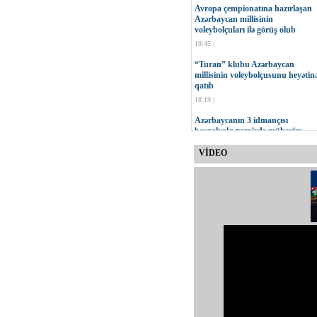
Avropa çempionatına hazırlaşan
Azərbaycan millisinin
voleybolçuları ilə görüş olub
19:45 |
“Turan” klubu Azərbaycan
millisinin voleybolçusunu heyətin
qatıb
18:19 |
Azərbaycanın 3 idmançısı
beynəlxalq turnirdə mübarizə
aparacaq
VİDEO
17:47 |
MOK-un vitse-prezidenti Çingiz
Hüseynzadənin 75 yaşı tamam ol
16:23 |
“Neftçi” İdman Klubu yeni
loqosunu təqdim edib
15:30 |
Onur Quluzadənin növbəti sınağı
11:00 |
Qurban Qurbanov: Cavab
oyununda daha səliqəli