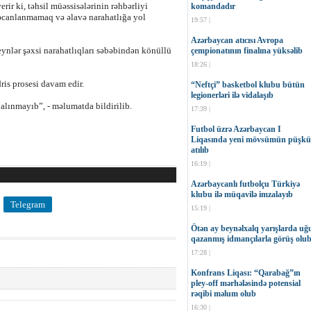
erir ki, təhsil müəssisələrinin rəhbərliyi
komandadır
yəcanlanmamaq və əlavə narahatlığa yol
19:57 |
Azərbaycan atıcısı Avropa
eynlər şəxsi narahatlıqları səbəbindən könüllü
çempionatının finalına yüksəlib
18:26 |
ris prosesi davam edir.
“Neftçi” basketbol klubu bütün
legionerləri ilə vidalaşıb
 alınmayıb”, - məlumatda bildirilib.
17:39 |
Futbol üzrə Azərbaycan I
Liqasında yeni mövsümün püşkü
atılıb
16:19 |
Azərbaycanlı futbolçu Türkiyə
klubu ilə müqavilə imzalayıb
Telegram
15:19 |
Ötən ay beynəlxalq yarışlarda uğ
qazanmış idmançılarla görüş olu
17:28 |
Konfrans Liqası: “Qarabağ”ın
pley-off mərhələsində potensial
rəqibi məlum olub
16:30 |