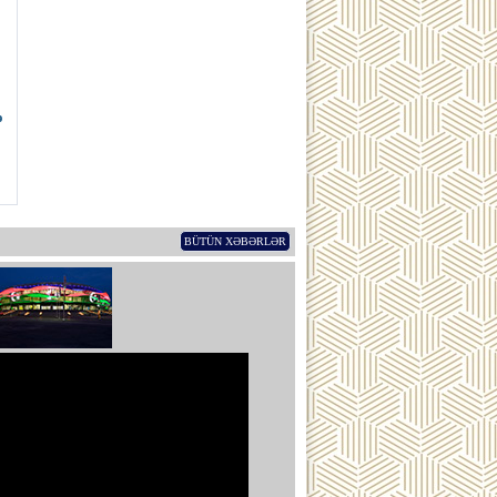
ə
BÜTÜN XƏBƏRLƏR
ub