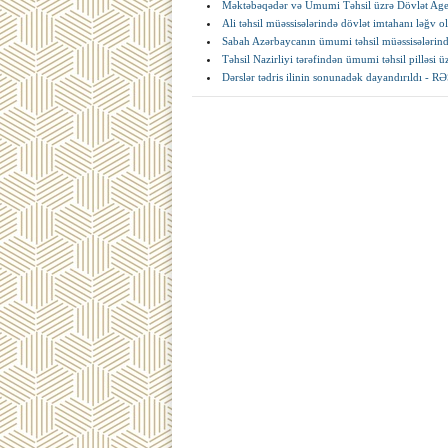
Məktəbəqədər və Ümumi Təhsil üzrə Dövlət Agentl
Ali təhsil müəssisələrində dövlət imtahanı ləğv 
Sabah Azərbaycanın ümumi təhsil müəssisələrin
Təhsil Nazirliyi tərəfindən ümumi təhsil pilləsi üz
Dərslər tədris ilinin sonunadək dayandırıldı - 