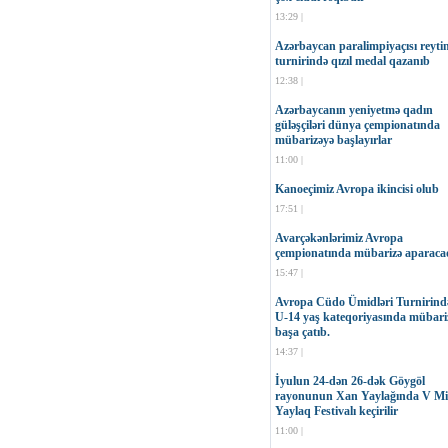
13:29 |
Azərbaycan paralimpiyaçısı reyti
turnirində qızıl medal qazanıb
12:38 |
Azərbaycanın yeniyetmə qadın
güləşçiləri dünya çempionatında
mübarizəyə başlayırlar
11:00 |
Kanoeçimiz Avropa ikincisi olub
17:51 |
Avarçəkənlərimiz Avropa
çempionatında mübarizə aparaca
15:47 |
Avropa Cüdo Ümidləri Turnirind
U-14 yaş kateqoriyasında mübari
başa çatıb.
14:37 |
İyulun 24-dən 26-dək Göygöl
rayonunun Xan Yaylağında V Mil
Yaylaq Festivalı keçirilir
11:00 |