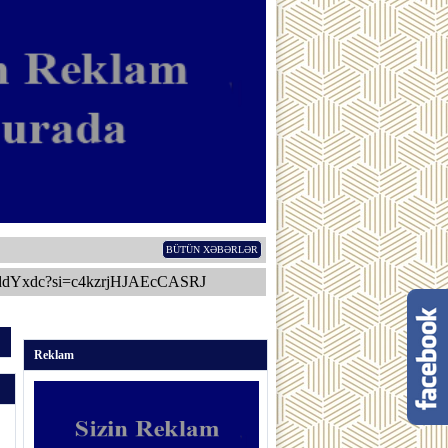
BÜTÜN XƏBƏRLƏR
ddYxdc?si=c4kzrjHJAEcCASRJ
Reklam