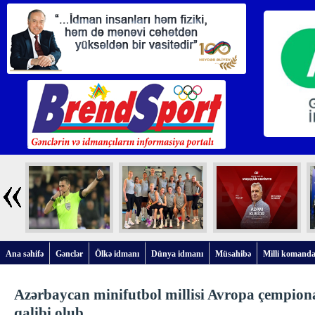
Ana səhifə
Gənclər
Ölkə idmanı
Dünya idmanı
Müsahibə
Milli komanda
Azərbaycan minifutbol millisi Avropa çempion
qalibi olub