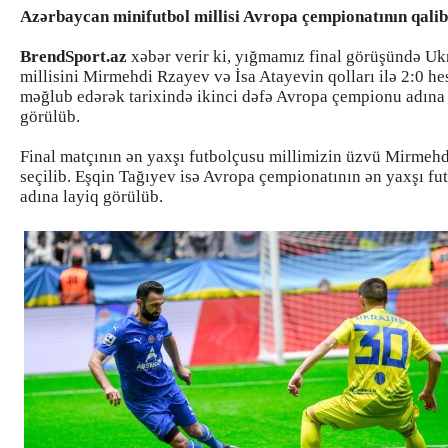
Azərbaycan minifutbol millisi Avropa çempionatının qalibi
BrendSport.az
xəbər verir ki, yığmamız final görüşündə U
millisini Mirmehdi Rzayev və İsa Atayevin qolları ilə 2:0 hes
məğlub edərək tarixində ikinci dəfə Avropa çempionu adına
görülüb.
Final matçının ən yaxşı futbolçusu millimizin üzvü Mirmeh
seçilib. Eşqin Tağıyev isə Avropa çempionatının ən yaxşı fu
adına layiq görülüb.