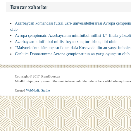
Bənzər xəbərlər
Azərbaycan komandası futzal üzrə universitetlərarası Avropa çempiona
olub
Avropa çempionatı: Azərbaycanın minifutbol millisi 1/4 finala yüksəl
Azərbaycan minifutbol millisi beynəlxalq turnirin qalibi olub
“Malyorka”nın hücumçusu ikinci dəfə Kosovoda ilin ən yaxşı futbolçu
Canluici Donnarumma Avropa çempionatının ən yaxşı oyunçusu olub
Copyright © 2017 BrendSport.az
Müəllif hüquqları qorunur. Məlumat internet səhifələrində istifadə edildikdə saytımıza
Created
WebMedia Studio