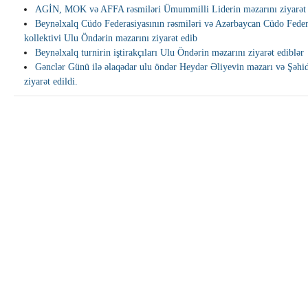
AGİN, MOK və AFFA rəsmiləri Ümummilli Liderin məzarını ziyarət 
Beynəlxalq Cüdo Federasiyasının rəsmiləri və Azərbaycan Cüdo Feder
kollektivi Ulu Öndərin məzarını ziyarət edib
Beynəlxalq turnirin iştirakçıları Ulu Öndərin məzarını ziyarət ediblər
Gənclər Günü ilə əlaqədar ulu öndər Heydər Əliyevin məzarı və Şəhid
ziyarət edildi.