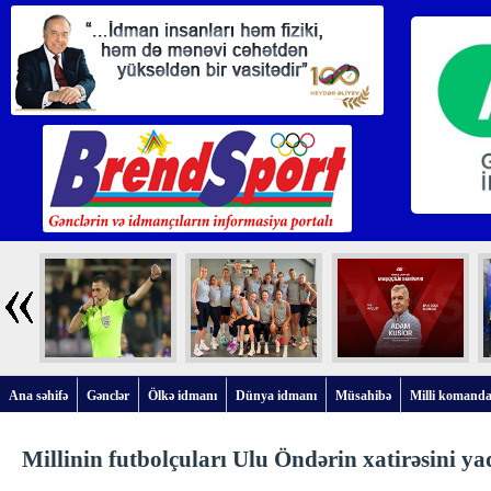
Ana səhifə
Gənclər
Ölkə idmanı
Dünya idmanı
Müsahibə
Milli komanda
Millinin futbolçuları Ulu Öndərin xatirəsini ya