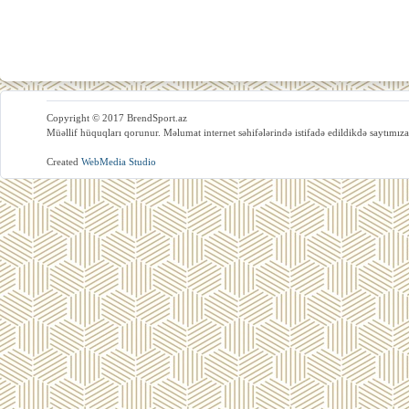
Copyright © 2017 BrendSport.az
Müəllif hüquqları qorunur. Məlumat internet səhifələrində istifadə edildikdə saytımıza
Created
WebMedia Studio