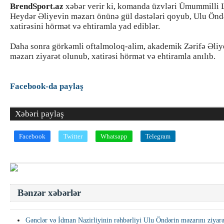
BrendSport.az
xəbər verir ki, komanda üzvləri Ümummilli 
Heydər Əliyevin məzarı önünə gül dəstələri qoyub, Ulu Önd
xatirəsini hörmət və ehtiramla yad ediblər.
Daha sonra görkəmli oftalmoloq-alim, akademik Zərifə Əli
məzarı ziyarət olunub, xatirəsi hörmət və ehtiramla anılıb.
Facebook-da paylaş
Xəbəri paylaş
Facebook
Twitter
Whatsapp
Telegram
Bənzər xəbərlər
Gənclər və İdman Nazirliyinin rəhbərliyi Ulu Öndərin məzarını ziyarə