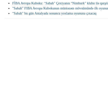
FİBA Avropa Kuboku: “Sabah” Çexiyanın “Nimburk” klubu ilə qarşıl
“Sabah” FIBA Avropa Kubokunun müntəzəm mövsümündə ilk oyunun
“Sabah” bu gün Antalyada sonuncu yoxlama oyununa çıxacaq