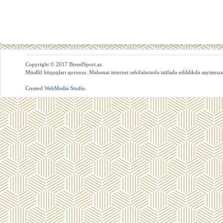
Copyright © 2017 BrendSport.az
Müəllif hüquqları qorunur. Məlumat internet səhifələrində istifadə edildikdə saytımıza
Created
WebMedia Studio