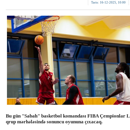
Tarix:
16-12-2025, 10:00
Bu gün "Sabah" basketbol komandası FIBA Çempionlar L
qrup mərhələsində sonuncu oyununa çıxacaq.