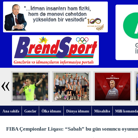
Ana səhifə
Gənclər
Ölkə idmanı
Dünya idmanı
Müsahibə
Milli komanda
FIBA Çempionlar Liqası: “Sabah” bu gün sonuncu oyunun