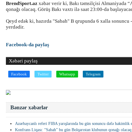
BrendSport.az
xəbər verir ki, Bakı təmsilçisi Almaniyada “
qonağı olacaq. Görüş Bakı vaxtı ilə saat 23:00-da başlayaca
Qeyd edək ki, hazırda "Sabah" B qrupunda 6 xalla sonuncu 
yerdədir.
Facebook-da paylaş
Xəbəri paylaş
Facebook
Twitter
Whatsapp
Telegram
Bənzər xəbərlər
Azərbaycanlı referi FIBA yarışlarında bu gün sonuncu dəfə hakimlik 
Konfrans Liqası: “Sabah” bu gün Bolqarıstan klubunun qonağı olacaq