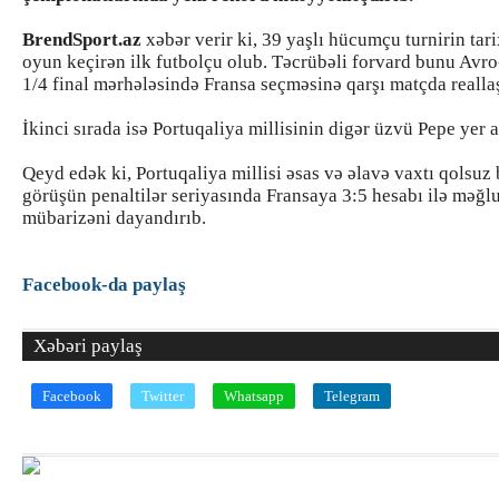
BrendSport.az
xəbər verir ki, 39 yaşlı hücumçu turnirin tar
oyun keçirən ilk futbolçu olub. Təcrübəli forvard bunu Avr
1/4 final mərhələsində Fransa seçməsinə qarşı matçda reallaş
İkinci sırada isə Portuqaliya millisinin digər üzvü Pepe yer a
Qeyd edək ki, Portuqaliya millisi əsas və əlavə vaxtı qolsuz 
görüşün penaltilər seriyasında Fransaya 3:5 hesabı ilə məğl
mübarizəni dayandırıb.
Facebook-da paylaş
Xəbəri paylaş
Facebook
Twitter
Whatsapp
Telegram