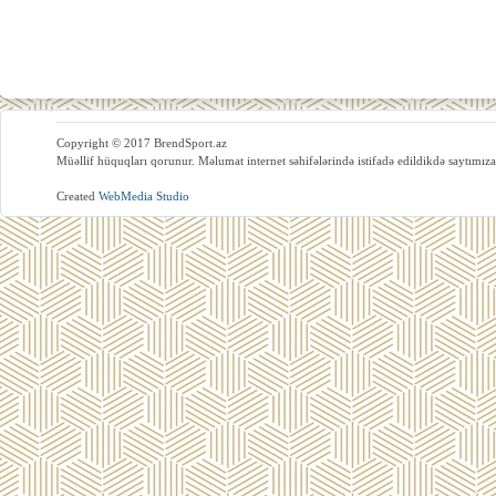
Copyright © 2017 BrendSport.az
Müəllif hüquqları qorunur. Məlumat internet səhifələrində istifadə edildikdə saytımıza
Created
WebMedia Studio