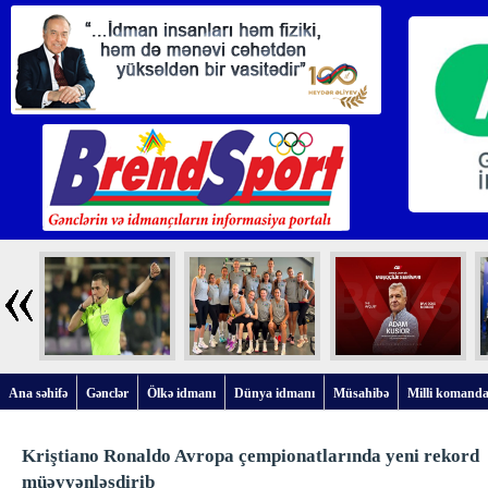
Ana səhifə
Gənclər
Ölkə idmanı
Dünya idmanı
Müsahibə
Milli komanda
Kriştiano Ronaldo Avropa çempionatlarında yeni rekord
müəyyənləşdirib