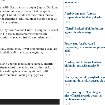
komandadır
19:57 |
tə edib. Səfər zamanı uşaqlar Şuşa və Xankəndi
lub, regionun zəngin mədəni irsi haqqında
Azərbaycan atıcısı Avropa
şaqlar Cıdır düzündə vaxt keçirərək müxtəlif
çempionatının finalına yüksəlib
əndi şəhərində təşkil olunmuş xüsusi nahar və
18:26 |
 ilə tamamlanıb.
“Neftçi” basketbol klubu bütün
q” layihəsi “Avrora Qrup”un korporativ sosial
legionerləri ilə vidalaşıb
ən biri olub, uşaqlarda vətənpərvərlik
17:39 |
 tarixi və mədəni irsi ilə yaxından tanış
Futbol üzrə Azərbaycan I
Liqasında yeni mövsümün püşkü
rativ sosial məsuliyyət proqramında uşaqlara
atılıb
də silsilə tədbirlər həyata keçirməyi
16:19 |
Azərbaycanlı futbolçu Türkiyə
qların üzündə təbəssüm yaratmaq, onların
klubu ilə müqavilə imzalayıb
istiqamətlərdə davamlı dəstək göstərməkdir.
15:19 |
pinə sadiq qalaraq cəmiyyətin müxtəlif
ədilə mütəmadi olaraq xeyriyyə və
Ötən ay beynəlxalq yarışlarda uğ
qazanmış idmançılarla görüş olu
17:28 |
Konfrans Liqası: “Qarabağ”ın
pley-off mərhələsində potensial
rəqibi məlum olub
16:30 |