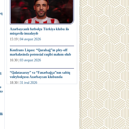
nq
Azərbaycanlı futbolçu Türkiyə klubu ilə
müqavilə imzalayıb
15:19 |
04 avqust 2026
Konfrans Liqası: “Qarabağ”ın pley-off
mərhələsində potensial rəqibi məlum olub
16:30 |
03 avqust 2026
“Qalatasaray” və “Fənərbağça”nın sabiq
q
voleybolçusu Azərbaycan klubunda
18:30 |
31 iyul 2026
ə
zə
Fransa millisinin sabiq futbolçusu dünya
kubokunun nüsxəsini hərracda satıb
16:32 |
31 iyul 2026
li