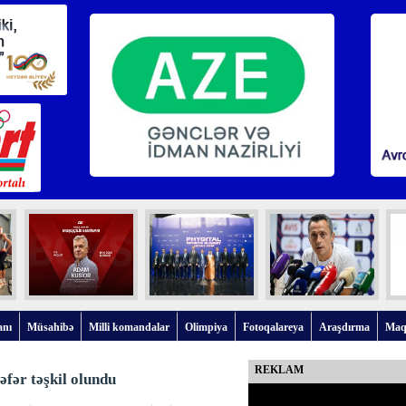
anı
Müsahibə
Milli komandalar
Olimpiya
Fotoqalareya
Araşdırma
Maq
REKLAM
fər təşkil olundu