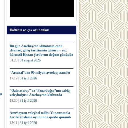
Həftənin ən çox oxunanları
Bu gün Azərbaycan idmanının canlı
əfsanəsi, güləş tariximizin qüruru – çox
hörmətli Hicran Şərifovun doğum günüdür
01:23 |
01 avqust 2026
“Arsenal”dan 90 milyon avroluq transfer
17:19 |
31 iyul 2026
“Qalatasaray” və “Fənərbağça”nın sabiq
ur
voleybolçusu Azərbaycan klubunda
b
18:30 |
31 iyul 2026
Azərbaycan voleybol millisi Yunanıstanla
hər iki yoxlama oyununda qələbə qazanıb
13:11 |
31 iyul 2026