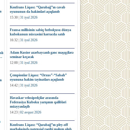
Konfrans Liqası: “Qarabağ”ın cavab
a
oyununun da hakimləri açıqlanıb
15:30 |
31 iyul 2026
Fransa millisinin sabiq futbolçusu dünya
kubokunun nüsxəsini hərracda satıb
16:32 |
31 iyul 2026
Adam Kusior azərbaycanlı gənc məşqçilərə
lı
seminar keçəcək
 –
12:00 |
31 iyul 2026
Çempionlar Liqası: “Orxus”-“Sabah”
oyununa hakim təyinatları açıqlanıb
ın
14:42 |
31 iyul 2026
Həvəskar velosipedçilər arasında
Federasiya Kuboku yarışının qalibləri
müəyyənləşib
14:23 |
02 avqust 2026
u
Konfrans Liqası: “Qarabağ”ın pley-off
mərhələsində potensial rəqibi məlum olub