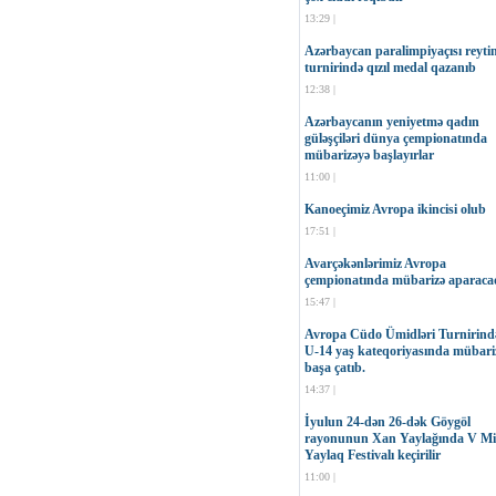
13:29 |
Azərbaycan paralimpiyaçısı reyti
turnirində qızıl medal qazanıb
12:38 |
Azərbaycanın yeniyetmə qadın
güləşçiləri dünya çempionatında
mübarizəyə başlayırlar
11:00 |
Kanoeçimiz Avropa ikincisi olub
17:51 |
Avarçəkənlərimiz Avropa
çempionatında mübarizə aparaca
15:47 |
Avropa Cüdo Ümidləri Turnirind
U-14 yaş kateqoriyasında mübari
başa çatıb.
14:37 |
İyulun 24-dən 26-dək Göygöl
rayonunun Xan Yaylağında V Mil
Yaylaq Festivalı keçirilir
11:00 |