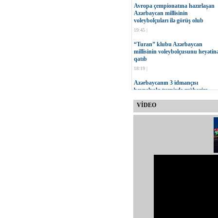
Avropa çempionatına hazırlaşan
Azərbaycan millisinin
voleybolçuları ilə görüş olub
19:45 |
“Turan” klubu Azərbaycan
millisinin voleybolçusunu heyətin
qatıb
18:19 |
Azərbaycanın 3 idmançısı
beynəlxalq turnirdə mübarizə
aparacaq
VİDEO
17:47 |
MOK-un vitse-prezidenti Çingiz
Hüseynzadənin 75 yaşı tamam ol
16:23 |
“Neftçi” İdman Klubu yeni
loqosunu təqdim edib
15:30 |
Onur Quluzadənin növbəti sınağı
11:00 |
Qurban Qurbanov: Cavab
oyununda daha səliqəli