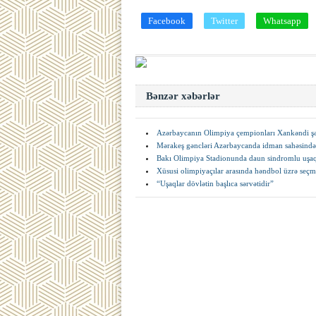
Facebook
Twitter
Whatsapp
Bənzər xəbərlər
Azərbaycanın Olimpiya çempionları Xankəndi şəh
Mərakeş gəncləri Azərbaycanda idman sahəsində h
Bakı Olimpiya Stadionunda daun sindromlu uşaqla
Xüsusi olimpiyaçılar arasında həndbol üzrə seçmə
“Uşaqlar dövlətin başlıca sərvətidir”