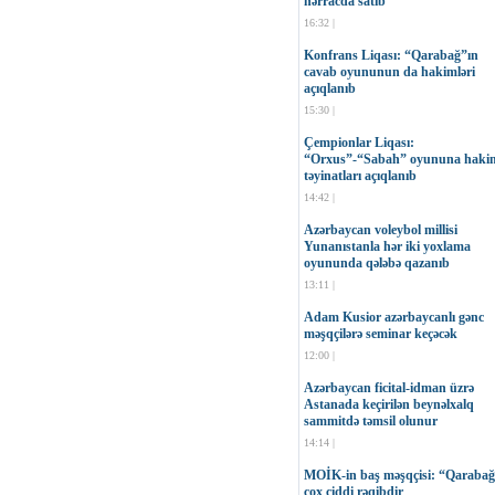
hərracda satıb
16:32 |
Konfrans Liqası: “Qarabağ”ın
cavab oyununun da hakimləri
açıqlanıb
15:30 |
Çempionlar Liqası:
“Orxus”-“Sabah” oyununa haki
təyinatları açıqlanıb
14:42 |
Azərbaycan voleybol millisi
Yunanıstanla hər iki yoxlama
oyununda qələbə qazanıb
13:11 |
Adam Kusior azərbaycanlı gənc
məşqçilərə seminar keçəcək
12:00 |
Azərbaycan ficital-idman üzrə
Astanada keçirilən beynəlxalq
sammitdə təmsil olunur
14:14 |
MOİK-in baş məşqçisi: “Qaraba
çox ciddi rəqibdir