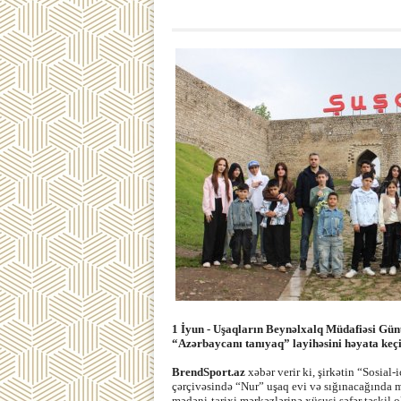
1 İyun - Uşaqların Beynəlxalq Müdafiəsi Gün
“Azərbaycanı tanıyaq” layihəsini həyata keçi
BrendSport.az
xəbər verir ki, şirkətin “Sosial
çərçivəsində “Nur” uşaq evi və sığınacağında
mədəni-tarixi mərkəzlərinə xüsusi səfər təşkil 