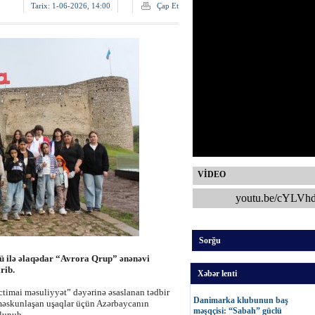
Tarix:
1-06-2026, 14:00
Çap Et
VİDEO
youtu.be/cYLVh
Sorğu
ü ilə əlaqədar “Avrora Qrup” ənənəvi
rib.
Xəbər lenti
-ictimai məsuliyyət” dəyərinə əsaslanan tədbir
Danimarka klubunun baş
 məskunlaşan uşaqlar üçün Azərbaycanın
məşqçisi: “Sabah” güclü
olunub.