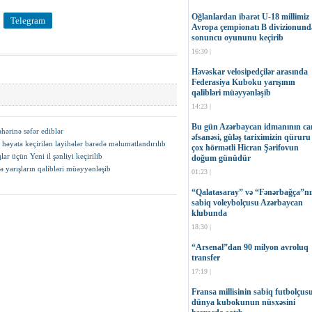
Oğlanlardan ibarət U-18 millimiz
Telegram
Avropa çempionatı B divizionund
sonuncu oyununu keçirib
16:30 |
Həvəskar velosipedçilər arasında
Federasiya Kuboku yarışının
qalibləri müəyyənləşib
14:23 |
Bu gün Azərbaycan idmanının can
ərinə səfər ediblər
əfsanəsi, güləş tariximizin qüruru
əyata keçirilən layihələr barədə məlumatlandırılıb
çox hörmətli Hicran Şərifovun
r üçün Yeni il şənliyi keçirilib
doğum günüdür
 yarışların qalibləri müəyyənləşib
01:23 |
“Qalatasaray” və “Fənərbağça”n
sabiq voleybolçusu Azərbaycan
klubunda
18:30 |
“Arsenal”dan 90 milyon avroluq
transfer
17:19 |
Fransa millisinin sabiq futbolçus
dünya kubokunun nüsxəsini