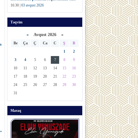
16:30 |
03 avqust 2026
Təqvim
«
Avqust 2026 »
Be
Ça
Ç
Ca
C
Ş
B
m
1
2
3
4
5
6
7
8
9
10
11
12
13
14
15
16
17
18
19
20
21
22
23
24
25
26
27
28
29
30
31
Maraq
ğ”