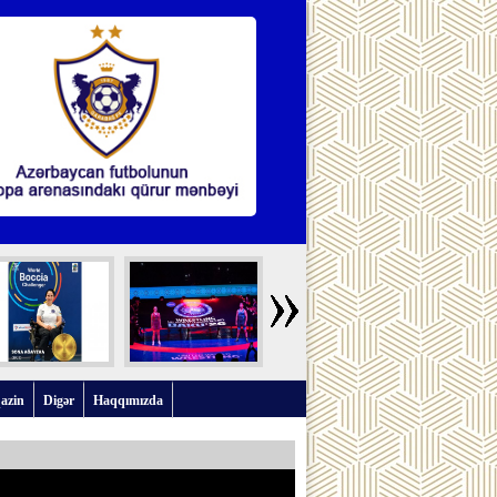
azin
Digər
Haqqımızda