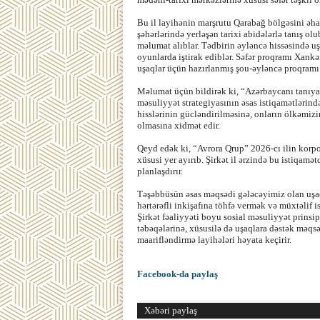
Bu il layihənin marşrutu Qarabağ bölgəsini əha
şəhərlərində yerləşən tarixi abidələrlə tanış o
məlumat alıblar. Tədbirin əyləncə hissəsində u
oyunlarda iştirak ediblər. Səfər proqramı Xank
uşaqlar üçün hazırlanmış şou-əyləncə proqramı
Məlumat üçün bildirək ki, “Azərbaycanı tanıya
məsuliyyət strategiyasının əsas istiqamətlərind
hisslərinin gücləndirilməsinə, onların ölkəmizin
olmasına xidmət edir.
Qeyd edək ki, “Avrora Qrup” 2026-cı ilin korpo
xüsusi yer ayırıb. Şirkət il ərzində bu istiqamət
planlaşdırır.
Təşəbbüsün əsas məqsədi gələcəyimiz olan uşa
hərtərəfli inkişafına töhfə vermək və müxtəlif 
Şirkət fəaliyyəti boyu sosial məsuliyyət prinsi
təbəqələrinə, xüsusilə də uşaqlara dəstək məqs
maarifləndirmə layihələri həyata keçirir.
Facebook-da paylaş
Xəbəri paylaş