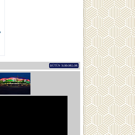
ə
BÜTÜN XƏBƏRLƏR
ub