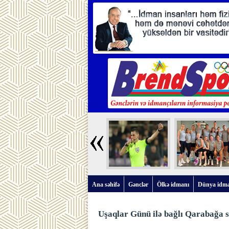
Ana səhifə
Gənclər
Ölkə idmanı
Dünya idm
Uşaqlar Günü ilə bağlı Qarabağa sə