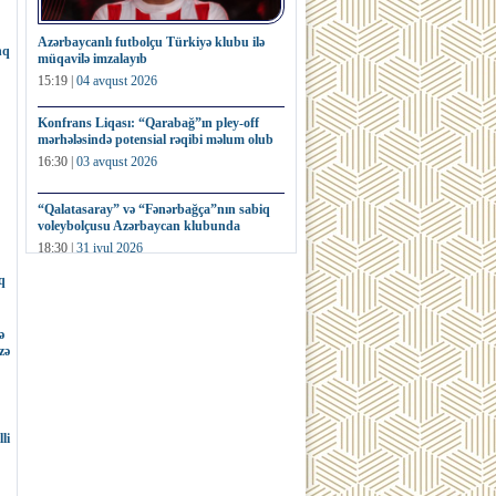
Azərbaycanlı futbolçu Türkiyə klubu ilə
nq
müqavilə imzalayıb
15:19 |
04 avqust 2026
Konfrans Liqası: “Qarabağ”ın pley-off
mərhələsində potensial rəqibi məlum olub
16:30 |
03 avqust 2026
“Qalatasaray” və “Fənərbağça”nın sabiq
voleybolçusu Azərbaycan klubunda
18:30 |
31 iyul 2026
q
Fransa millisinin sabiq futbolçusu dünya
kubokunun nüsxəsini hərracda satıb
ə
16:32 |
31 iyul 2026
zə
li