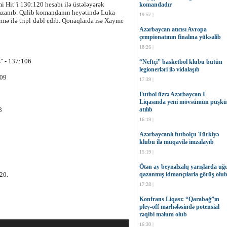
Hit"i 130:120 hesabı ilə üstələyərək
komandadır
azanıb. Qalib komandanın heyətində Luka
19:57 |
mə ilə tripl-dabl edib. Qonaqlarda isə Xayme
Azərbaycan atıcısı Avropa
çempionatının finalına yüksəlib
18:26 |
" - 137:106
“Neftçi” basketbol klubu bütün
legionerləri ilə vidalaşıb
109
17:39 |
Futbol üzrə Azərbaycan I
Liqasında yeni mövsümün püşkü
atılıb
8
16:19 |
Azərbaycanlı futbolçu Türkiyə
klubu ilə müqavilə imzalayıb
15:19 |
Ötən ay beynəlxalq yarışlarda uğ
qazanmış idmançılarla görüş olu
20.
17:28 |
Konfrans Liqası: “Qarabağ”ın
pley-off mərhələsində potensial
rəqibi məlum olub
16:30 |