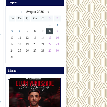
Təqvim
«
Avqust 2026 »
Be
Ça
Ç
Ca
C
Ş
B
1
2
3
4
5
6
7
8
9
m
10
11
12
13
14
15
16
17
18
19
20
21
22
23
24
25
26
27
28
29
30
31
Maraq
ğ”