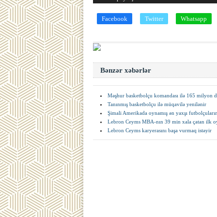
Facebook
Twitter
Whatsapp
Bənzər xəbərlər
Məşhur basketbolçu komandası ilə 165 milyon do
Tanınmış basketbolçu ilə müqavilə yenilənir
Şimali Amerikada oynamış ən yaxşı futbolçuların
Lebron Ceyms MBA-nın 39 min xala çatan ilk 
Lebron Ceyms karyerasını başa vurmaq istəyir