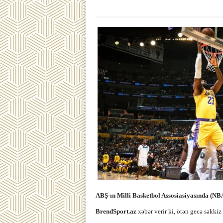
ABŞ-ın Milli Basketbol Assosiasiyasında (NBA
BrendSport.az
xəbər verir ki, ötən gecə səkkiz