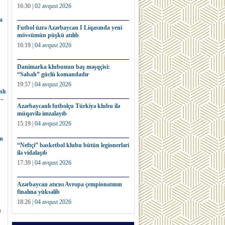
16:30 |
02 avqust 2026
a
Futbol üzrə Azərbaycan I Liqasında yeni
mövsümün püşkü atılıb
16:19 |
04 avqust 2026
Danimarka klubunun baş məşqçisi:
“Sabah” güclü komandadır
19:57 |
04 avqust 2026
lı
 –
Azərbaycanlı futbolçu Türkiyə klubu ilə
müqavilə imzalayıb
15:19 |
04 avqust 2026
ın
“Neftçi” basketbol klubu bütün legionerləri
ilə vidalaşıb
17:39 |
04 avqust 2026
Azərbaycan atıcısı Avropa çempionatının
finalına yüksəlib
18:26 |
04 avqust 2026
u