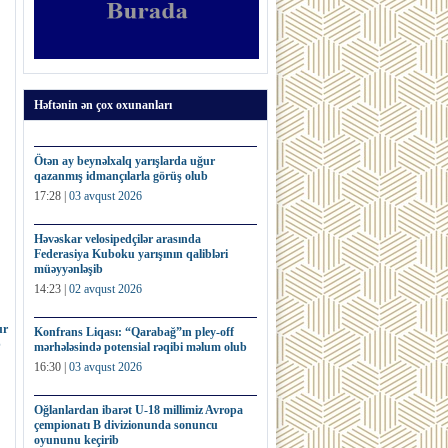
Həftənin ən çox oxunanları
Ötən ay beynəlxalq yarışlarda uğur
qazanmış idmançılarla görüş olub
17:28 |
03 avqust 2026
Həvəskar velosipedçilər arasında
Federasiya Kuboku yarışının qalibləri
müəyyənləşib
14:23 |
02 avqust 2026
ur
Konfrans Liqası: “Qarabağ”ın pley-off
b
mərhələsində potensial rəqibi məlum olub
16:30 |
03 avqust 2026
Oğlanlardan ibarət U-18 millimiz Avropa
çempionatı B divizionunda sonuncu
oyununu keçirib