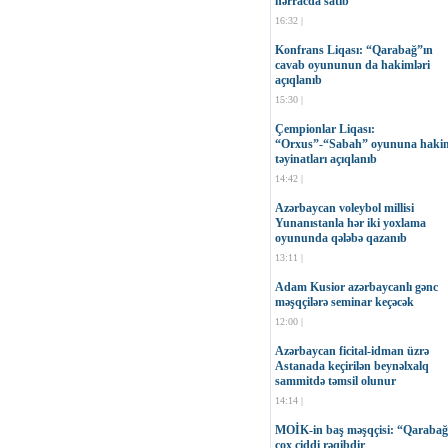
hərracda satıb
16:32 |
Konfrans Liqası: “Qarabağ”ın
cavab oyununun da hakimləri
açıqlanıb
15:30 |
Çempionlar Liqası:
“Orxus”-“Sabah” oyununa haki
təyinatları açıqlanıb
14:42 |
Azərbaycan voleybol millisi
Yunanıstanla hər iki yoxlama
oyununda qələbə qazanıb
13:11 |
Adam Kusior azərbaycanlı gənc
məşqçilərə seminar keçəcək
12:00 |
Azərbaycan ficital-idman üzrə
Astanada keçirilən beynəlxalq
sammitdə təmsil olunur
14:14 |
MOİK-in baş məşqçisi: “Qaraba
çox ciddi rəqibdir