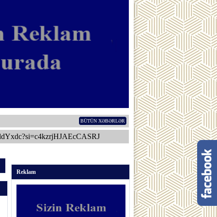
BÜTÜN XƏBƏRLƏR
ddYxdc?si=c4kzrjHJAEcCASRJ
Reklam