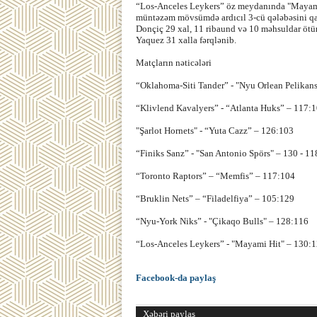
“Los-Anceles Leykers” öz meydanında "Mayami 
müntəzəm mövsümdə ardıcıl 3-cü qələbəsini q
Donçiç 29 xal, 11 ribaund və 10 məhsuldar ötür
Yaquez 31 xalla fərqlənib.
Matçların nəticələri
“Oklahoma-Siti Tander” - "Nyu Orlean Pelikans
“Klivlend Kavalyers” - “Atlanta Huks” – 117:
"Şarlot Hornets" - “Yuta Cazz” – 126:103
“Finiks Sanz” - "San Antonio Spörs" – 130 - 11
“Toronto Raptors” – “Memfis” – 117:104
“Bruklin Nets” – “Filadelfiya” – 105:129
“Nyu-York Niks” - "Çikaqo Bulls" – 128:116
“Los-Anceles Leykers” - "Mayami Hit" – 130:1
Facebook-da paylaş
Xəbəri paylaş