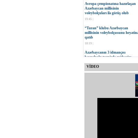
Avropa çempionatına hazırlaşan
Azərbaycan millisinin
voleybolçuları ilə görüş olub
19:45 |
“Turan” klubu Azərbaycan
millisinin voleybolçusunu heyətin
qatıb
18:19 |
Azərbaycanın 3 idmançısı
beynəlxalq turnirdə mübarizə
aparacaq
VİDEO
17:47 |
MOK-un vitse-prezidenti Çingiz
Hüseynzadənin 75 yaşı tamam ol
16:23 |
“Neftçi” İdman Klubu yeni
loqosunu təqdim edib
15:30 |
Onur Quluzadənin növbəti sınağı
11:00 |
Qurban Qurbanov: Cavab
oyununda daha səliqəli