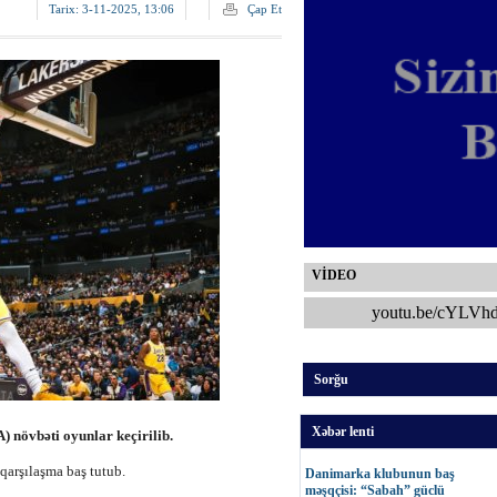
Tarix:
3-11-2025, 13:06
Çap Et
VİDEO
youtu.be/cYLVh
Sorğu
Xəbər lenti
) növbəti oyunlar keçirilib.
 qarşılaşma baş tutub.
Danimarka klubunun baş
məşqçisi: “Sabah” güclü