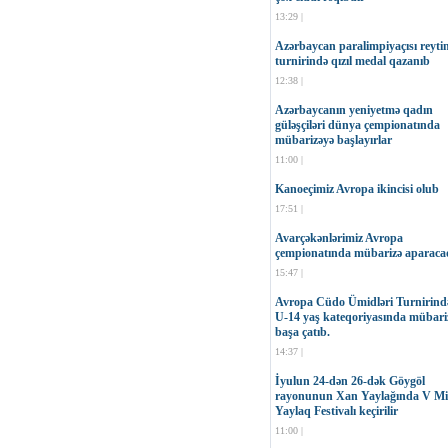
13:29 |
Azərbaycan paralimpiyaçısı reyti
turnirində qızıl medal qazanıb
12:38 |
Azərbaycanın yeniyetmə qadın
güləşçiləri dünya çempionatında
mübarizəyə başlayırlar
11:00 |
Kanoeçimiz Avropa ikincisi olub
17:51 |
Avarçəkənlərimiz Avropa
çempionatında mübarizə aparaca
15:47 |
Avropa Cüdo Ümidləri Turnirind
U-14 yaş kateqoriyasında mübari
başa çatıb.
14:37 |
İyulun 24-dən 26-dək Göygöl
rayonunun Xan Yaylağında V Mil
Yaylaq Festivalı keçirilir
11:00 |