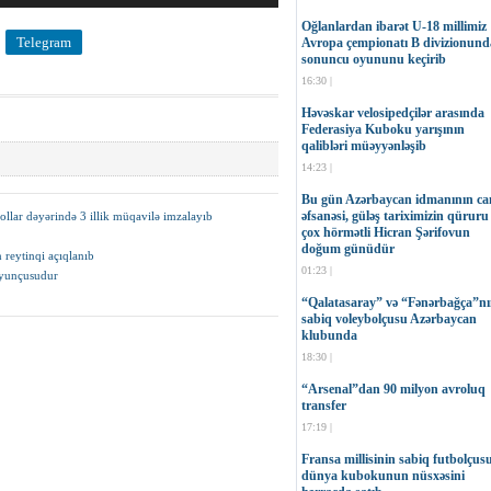
Oğlanlardan ibarət U-18 millimiz
Telegram
Avropa çempionatı B divizionund
sonuncu oyununu keçirib
16:30 |
Həvəskar velosipedçilər arasında
Federasiya Kuboku yarışının
qalibləri müəyyənləşib
14:23 |
Bu gün Azərbaycan idmanının can
əfsanəsi, güləş tariximizin qüruru
llar dəyərində 3 illik müqavilə imzalayıb
çox hörmətli Hicran Şərifovun
doğum günüdür
 reytinqi açıqlanıb
01:23 |
oyunçusudur
“Qalatasaray” və “Fənərbağça”n
sabiq voleybolçusu Azərbaycan
klubunda
18:30 |
“Arsenal”dan 90 milyon avroluq
transfer
17:19 |
Fransa millisinin sabiq futbolçus
dünya kubokunun nüsxəsini