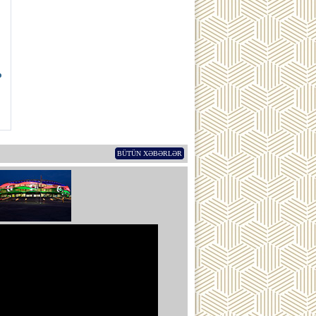
ə
BÜTÜN XƏBƏRLƏR
ub