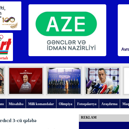
anı
Müsahibə
Milli komandalar
Olimpiya
Fotoqalareya
Araşdırma
Maq
REKLAM
dıcıl 3-cü qələbə