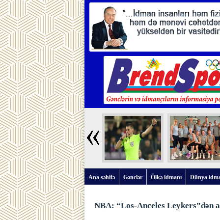
Ana səhifə
Gənclər
Ölkə idmanı
Dünya idm
NBA: “Los-Anceles Leykers”dən ar