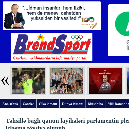
Ana səhifə
Gənclər
Ölkə idmanı
Dünya idmanı
Müsahibə
Milli komanda
Təhsillə bağlı qanun layihələri parlamentin pl
iclasına tövsiyə olunub