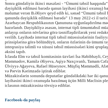
Sonra gündəliyin ikinci məsələsi - “Ümumi təhsil haqqında
dəyişiklik edilməsi barədə qanun layihəsi (ikinci oxunuş) b
məlumat verən B.Əliyev qeyd edib ki, sənəd “Ümumi təhsil
qanunda dəyişiklik edilməsi barədə” 13 may 2022-ci il tarix
Azərbaycan Respublikasının Qanununa uyğunlaşdırılma məq
hazırlanıb. Dəyişikliyə əsasən, internat tipli ümumtəhsil müə
anlayışı onların növlərinə görə təsnifləşdirilərək yeni redak
verilib. Layihədə internat tipli təhsil müəssisələrinin fəaliyy
prinsiplərinə görə bölündüyü, onların özlərinin də ümumi təy
inteqrasiya təlimli və xüsusi təhsil müəssisələri kimi qruplaş
əksini tapıb.
İclasda Elm və təhsil komitəsinin üzvləri İsa Həbibbəyli, C
Məmmədov, Kamilə Əliyeva, Aqiyə Naxçıvanlı, Tamam Cəfə
Ülviyyə Ağayeva, Rafael Hüseynov, Müşfiq Məmmədli, Afə
və Pərvin Kərimzadə iştirak ediblər.
Müzakirələrin sonunda deputatlar gündəlikdəki hər iki qan
layihəsini ikinci oxunuşda baxılmaq üçün Milli Məclisin pl
iclasının müzakirəsinə tövsiyə ediblər.
Facebook-da paylaş