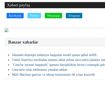
Xəbəri paylaş
Facebook
Twitter
Whatsapp
Telegram
Bənzər xəbərlər
İdmanda dopinqlə mübarizə haqqında model qanun qəbul edilib
Təhsil Nazirliyi tərəfindən ümumi təhsil pilləsi üzrə tədris planları təs
“Gənclər siyasəti haqqında” qanuna dəyişikliklər birinci oxunuşda qəb
Gənclərin xilas edilməsinə yönələn addım
Milli Məclisin gənclər və idman komitəsinin ilk iclası keçirilib