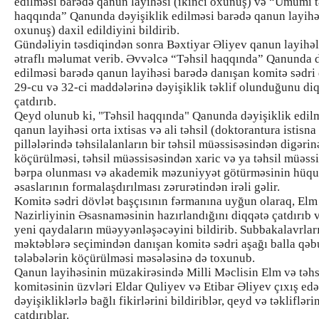
edilməsi barədə qanun layihəsi (ikinci oxunuş) və “Ümumi t
haqqında” Qanunda dəyişiklik edilməsi barədə qanun layihəs
oxunuş) daxil edildiyini bildirib.
Gündəliyin təsdiqindən sonra Bəxtiyar Əliyev qanun layihəl
ətraflı məlumat verib. Əvvəlcə “Təhsil haqqında” Qanunda d
edilməsi barədə qanun layihəsi barədə danışan komitə sədr
29-cu və 32-ci maddələrinə dəyişiklik təklif olunduğunu di
çatdırıb.
Qeyd olunub ki, "Təhsil haqqında" Qanunda dəyişiklik edil
qanun layihəsi orta ixtisas və ali təhsil (doktorantura istisn
pillələrində təhsilalanların bir təhsil müəssisəsindən digərin
köçürülməsi, təhsil müəssisəsindən xaric və ya təhsil müəss
bərpa olunması və akademik məzuniyyət götürməsinin hüqu
əsaslarının formalaşdırılması zərurətindən irəli gəlir.
Komitə sədri dövlət başçısının fərmanına uyğun olaraq, Elm
Nazirliyinin Əsasnaməsinin hazırlandığını diqqətə çatdırıb 
yeni qaydaların müəyyənləşəcəyini bildirib. Subbakalavrları
məktəblərə seçimindən danışan komitə sədri aşağı balla qəb
tələbələrin köçürülməsi məsələsinə də toxunub.
Qanun layihəsinin müzakirəsində Milli Məclisin Elm və təhs
komitəsinin üzvləri Eldar Quliyev və Etibar Əliyev çıxış ed
dəyişikliklərlə bağlı fikirlərini bildiriblər, qeyd və təklifləri
çatdırıblar.