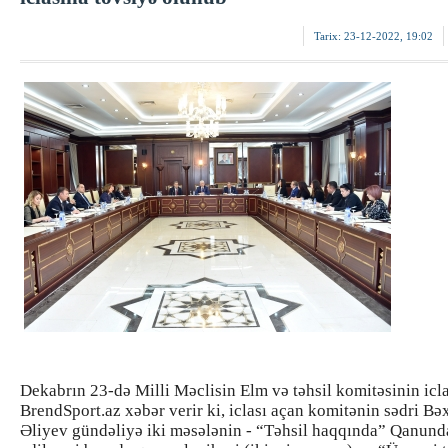
Tarix:
23-12-2022, 19:02
Dekabrın 23-də Milli Məclisin Elm və təhsil komitəsinin iclas
BrendSport.az xəbər verir ki, iclası açan komitənin sədri Bə
Əliyev gündəliyə iki məsələnin - “Təhsil haqqında” Qanunda