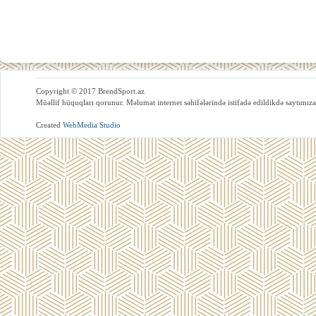
Copyright © 2017 BrendSport.az
Müəllif hüquqları qorunur. Məlumat internet səhifələrində istifadə edildikdə saytımıza
Created
WebMedia Studio