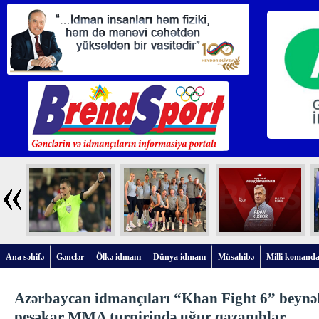
Ana səhifə
Gənclər
Ölkə idmanı
Dünya idmanı
Müsahibə
Milli komanda
Azərbaycan idmançıları “Khan Fight 6” beynə
peşəkar MMA turnirində uğur qazanıblar