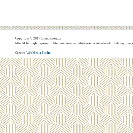
Copyright © 2017 BrendSport.az
Müəllif hüquqları qorunur. Məlumat internet səhifələrində istifadə edildikdə saytımıza
Created
WebMedia Studio