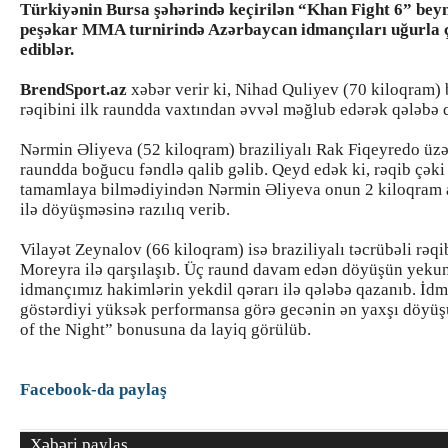
Türkiyənin Bursa şəhərində keçirilən “Khan Fight 6” bey
peşəkar MMA turnirində Azərbaycan idmançıları uğurla ç
ediblər.
BrendSport.az
xəbər verir ki, Nihad Quliyev (70 kiloqram) b
rəqibini ilk raundda vaxtından əvvəl məğlub edərək qələbə 
Nərmin Əliyeva (52 kiloqram) braziliyalı Rak Fiqeyredo üzə
raundda boğucu fəndlə qalib gəlib. Qeyd edək ki, rəqib çək
tamamlaya bilmədiyindən Nərmin Əliyeva onun 2 kiloqram a
ilə döyüşməsinə razılıq verib.
Vilayət Zeynalov (66 kiloqram) isə braziliyalı təcrübəli rəqi
Moreyra ilə qarşılaşıb. Üç raund davam edən döyüşün yeku
idmançımız hakimlərin yekdil qərarı ilə qələbə qazanıb. İd
göstərdiyi yüksək performansa görə gecənin ən yaxşı döyüş
of the Night” bonusuna da layiq görülüb.
Facebook-da paylaş
Xəbəri paylaş