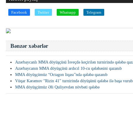
Facebook
Twitter
Whatsapp
Telegram
Bənzər xəbərlər
Azərbaycanlı MMA döyüşçüsü İsveçdə keçirilən turnirində qələbə qaz
Azərbaycanın MMA döyüşçüsü ardıcıl 10-cu qələbəsini qazanıb
MMA döyüşçümüz “Octagon liqası”nda qələbə qazanıb
Vüqar Kərəmov “Rizin 41” turnirində döyüşünü qələbə ilə başa vurub
MMA döyüşçümüz Əli Quliyevdən növbəti qələbə