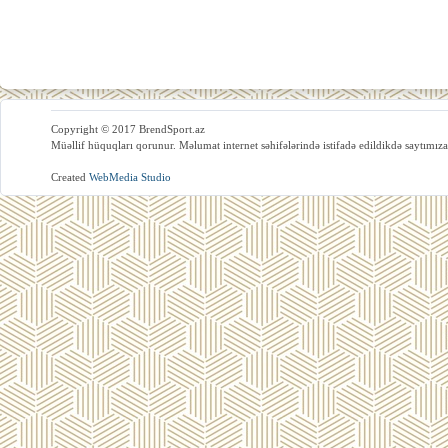
Copyright © 2017 BrendSport.az
Müəllif hüquqları qorunur. Məlumat internet səhifələrində istifadə edildikdə saytımıza
Created
WebMedia Studio