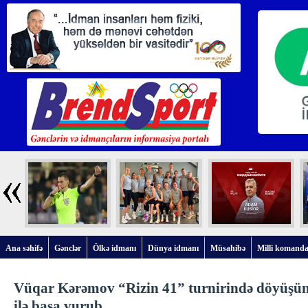
Ana səhifə
Gənclər
Ölkə idmanı
Dünya idmanı
Müsahibə
Milli komanda
Vüqar Kərəmov “Rizin 41” turnirində döyüşün
ilə başa vurub