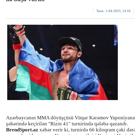
Tarix:
1-04-2023, 14:16
Azərbaycanın MMA döyüşçüsü Vüqar Kərəmov Yaponiyanı
şəhərində keçirilən "Rizin 41" turnirində qələbə qazanıb.
BrendSport.az
xəbər verir ki, turnirdə 66 kiloqram çəki də