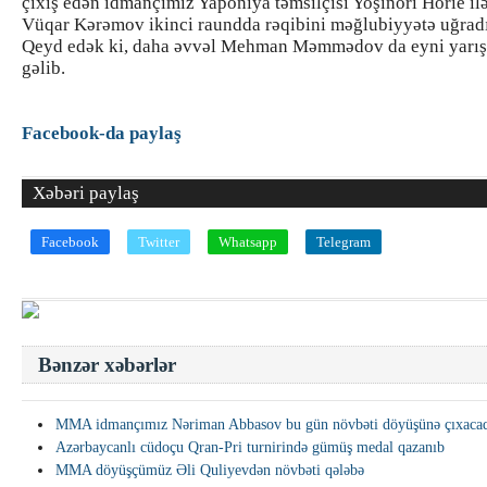
çıxış edən idmançımız Yaponiya təmsilçisi Yoşinori Horie ilə
Vüqar Kərəmov ikinci raundda rəqibini məğlubiyyətə uğrad
Qeyd edək ki, daha əvvəl Mehman Məmmədov da eyni yarış
gəlib.
Facebook-da paylaş
Xəbəri paylaş
Facebook
Twitter
Whatsapp
Telegram
Bənzər xəbərlər
MMA idmançımız Nəriman Abbasov bu gün növbəti döyüşünə çıxaca
Azərbaycanlı cüdoçu Qran-Pri turnirində gümüş medal qazanıb
MMA döyüşçümüz Əli Quliyevdən növbəti qələbə