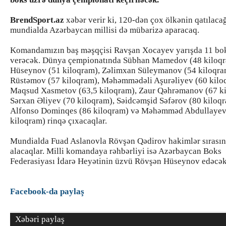
BrendSport.az
xəbər verir ki, 120-dən çox ölkənin qatılaca
mundialda Azərbaycan millisi də mübarizə aparacaq.
Komandamızın baş məşqçisi Ravşan Xocayev yarışda 11 bo
verəcək. Dünya çempionatında Sübhan Mamedov (48 kiloqr
Hüseynov (51 kiloqram), Zəlimxan Süleymanov (54 kiloqra
Rüstəmov (57 kiloqram), Məhəmmədəli Aşurəliyev (60 kilo
Maqsud Xasmetov (63,5 kiloqram), Zaur Qəhrəmanov (67 ki
Sərxan Əliyev (70 kiloqram), Səidcəmşid Səfərov (80 kiloqr
Alfonso Dominqes (86 kiloqram) və Məhəmməd Abdullayev
kiloqram) rinqə çıxacaqlar.
Mundialda Fuad Aslanovla Rövşən Qədirov hakimlər sırasın
alacaqlar. Milli komandaya rəhbərliyi isə Azərbaycan Boks
Federasiyası İdarə Heyətinin üzvü Rövşən Hüseynov edəcək
Facebook-da paylaş
Xəbəri paylaş