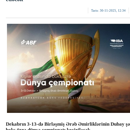
Tarix:
30-11-2025, 12:34
Dekabrın 3-13-də Birləşmiş Ərəb Əmirliklərinin Dubay ş
boks üzrə dünya çempionatı keçiriləcək.