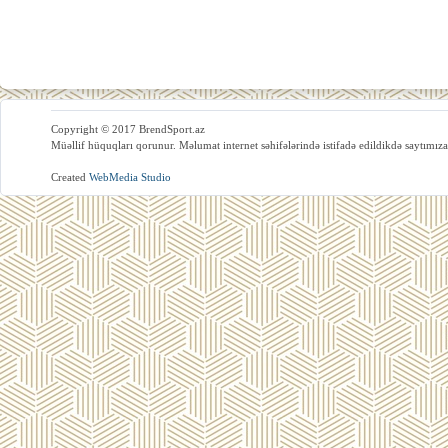
Copyright © 2017 BrendSport.az
Müəllif hüquqları qorunur. Məlumat internet səhifələrində istifadə edildikdə saytımıza
Created
WebMedia Studio