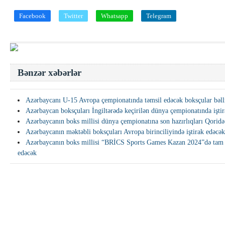
Facebook
Twitter
Whatsapp
Telegram
Bənzər xəbərlər
Azərbaycanı U-15 Avropa çempionatında təmsil edəcək boksçular bəll
Azərbaycan boksçuları İngiltərədə keçirilən dünya çempionatında iştir
Azərbaycanın boks millisi dünya çempionatına son hazırlıqları Qorid
Azərbaycanın məktəbli boksçuları Avropa birinciliyində iştirak edəcək
Azərbaycanın boks millisi “BRİCS Sports Games Kazan 2024”də tam h
edəcək