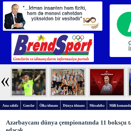
Ana səhifə
Gənclər
Ölkə idmanı
Dünya idmanı
Müsahibə
Milli komanda
Azərbaycanı dünya çempionatında 11 boksçu t
edəcək