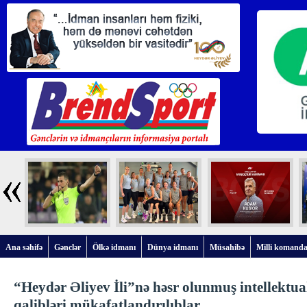
Ana səhifə
Gənclər
Ölkə idmanı
Dünya idmanı
Müsahibə
Milli komanda
“Heydər Əliyev İli”nə həsr olunmuş intellektua
qalibləri mükafatlandırılıblar