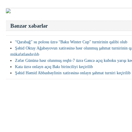
Bənzər xəbərlər
“Qarabağ” su polosu üzrə “Baku Winter Cup” turnirinin qalibi olub
Şəhid Oktay Ağabəyovun xatirəsinə həsr olunmuş şahmat turnirinin qa
mükafatlandırılıb
Zəfər Gününə həsr olunmuş reqbi-7 üzrə Gəncə açıq kuboku yarışı keç
Kata üzrə onlayn açıq Bakı birinciliyi keçirilib
Şəhid Həmid Abbasbəylinin xatirəsinə onlayn şahmat turniri keçirilib