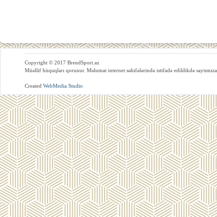
Copyright © 2017 BrendSport.az
Müəllif hüquqları qorunur. Məlumat internet səhifələrində istifadə edildikdə saytımıza
Created
WebMedia Studio