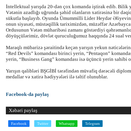
İntellektual yarışda 20-dən çox komanda iştirak edib. Bilik y
Vətənin azadlığı uğrunda şəhid olanların xatirəsinə bir dəqi
sükutla başlayıb. Oyunda Ümummilli Lider Heydər Əliyevin 
onun siyasəti, müstəqillik tariximizdən, müzəffər Azərbayc
Ordusunun Vətən müharibəsi zamanı göstərdiyi qəhrəmanlıql
döyüşçülərimiz, dövlət quruculuğumuz haqqında 24 sual ver
Maraqlı mübarizə şəraitində keçən yarışın yekun nəticələrin
“Red Devils” komandası birinci yerin, “Pentaqon” komandas
yerin, “Business Gang” komandası isə üçüncü yerin sahibi o
Yarışın qalibləri BŞGİBİ tərəfindən müvafiq dərəcəli diplom
medallar və xatirə hədiyyələri ilə təltif olunublar.
Facebook-da paylaş
Xəbəri paylaş
Facebook
Twitter
Whatsapp
Telegram