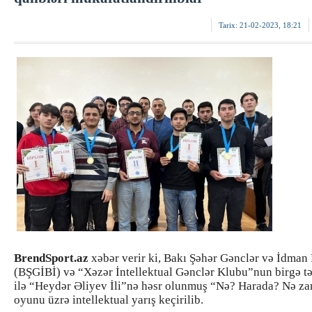
Tarix:
21-02-2023, 18:21
BrendSport.az
xəbər verir ki, Bakı Şəhər Gənclər və İdman 
(BŞGİBİ) və “Xəzər İntellektual Gənclər Klubu”nun birgə təş
ilə “Heydər Əliyev İli”nə həsr olunmuş “Nə? Harada? Nə z
oyunu üzrə intellektual yarış keçirilib.