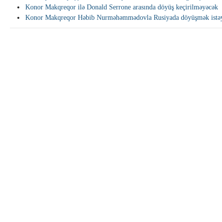
Konor Makqreqor ilə Donald Serrone arasında döyüş keçirilməyəcək
Konor Makqreqor Həbib Nurməhəmmədovla Rusiyada döyüşmək istəy