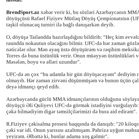
BrendSport.az
xəbər verir ki, bu sözləri Azərbaycanın MM
döyüşçüsü Rafael Fiziyev Mütləq Döyüş Çempionatının (U
təşkil olunacaq turniri ilə bağlı danışarkən deyib.
O, döyüşə Tailandda hazırlaşdığını bildirib: "Heç kim əvvəl
raundda nokautun olacağını bilmir. UFC-də hər zaman gözl
nəticələr olur. Mən ayaq üstə döyüşürəm və rəqibim meksik
Torres də buna üstünlük verir. Onun müəyyən üstünlükləri v
Məsələn, boyu və əlləri uzundur".
UFC-də ən çox “bu adamla bir gün döyüşəcəyəm” dediyim r
olmayıb. Hər zaman zirvəni düşünmüşəm və bunun üçün çalı
deyə idmançı qeyd edib.
Azərbaycanda güclü MMA idmançılarının olduğunu söyləyə
döyüşçü Əli Quliyevi UFC-də görmək istədiyini vurğulayıb:
çəkə bilmədiyim digər təmsilçilərimizi də bura aid edirəm".
R.Fiziyev çəkisalma prosesi haqqında da danışıb: "20 kiloqr
çəki var idi. Onun yarısını azaltmışam. Pəhrizə uyğun məhsu
yeyirəm. Əlbəttə ki, bunlar adama xoş gəlmir".