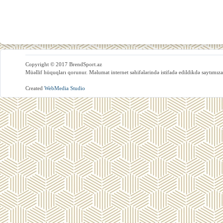
Copyright © 2017 BrendSport.az
Müəllif hüquqları qorunur. Məlumat internet səhifələrində istifadə edildikdə saytımıza
Created
WebMedia Studio