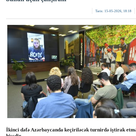
Tarix:
15-05-2026, 18:18
İkinci dəfə Azərbaycanda keçiriləcək turnirdə iştirak etm
hissdir.