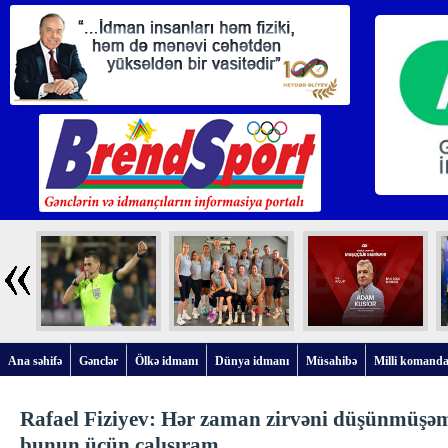
Ana səhifə
Gənclər
Ölkə idmanı
Dünya idmanı
Müsahibə
Milli komanda
Rafael Fiziyev: Hər zaman zirvəni düşünmüşə
bunun üçün çalışıram