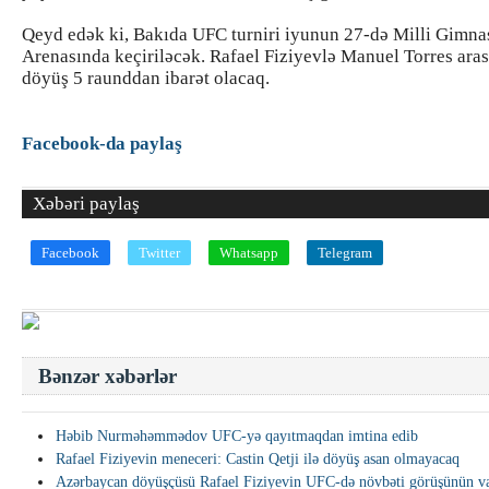
Qeyd edək ki, Bakıda UFC turniri iyunun 27-də Milli Gimna
Arenasında keçiriləcək. Rafael Fiziyevlə Manuel Torres ara
döyüş 5 raunddan ibarət olacaq.
Facebook-da paylaş
Xəbəri paylaş
Facebook
Twitter
Whatsapp
Telegram
Bənzər xəbərlər
Həbib Nurməhəmmədov UFC-yə qayıtmaqdan imtina edib
Rafael Fiziyevin meneceri: Castin Qetji ilə döyüş asan olmayacaq
Azərbaycan döyüşçüsü Rafael Fiziyevin UFC-də növbəti görüşünün va