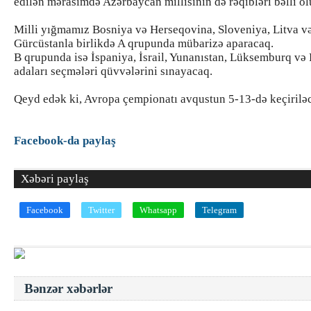
edilən mərasimdə Azərbaycan millisinin də rəqibləri bəlli ol
Milli yığmamız Bosniya və Herseqovina, Sloveniya, Litva v
Gürcüstanla birlikdə A qrupunda mübarizə aparacaq.
B qrupunda isə İspaniya, İsrail, Yunanıstan, Lüksemburq və 
adaları seçmələri qüvvələrini sınayacaq.
Qeyd edək ki, Avropa çempionatı avqustun 5-13-də keçirilə
Facebook-da paylaş
Xəbəri paylaş
Facebook
Twitter
Whatsapp
Telegram
Bənzər xəbərlər