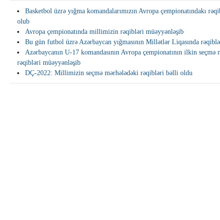
Basketbol üzrə yığma komandalarımızın Avropa çempionatındakı rəqi
olub
Avropa çempionatında millimizin rəqibləri müəyyənləşib
Bu gün futbol üzrə Azərbaycan yığmasının Millətlər Liqasında rəqiblər
Azərbaycanın U-17 komandasının Avropa çempionatının ilkin seçmə 
rəqibləri müəyyənləşib
DÇ-2022: Millimizin seçmə mərhələdəki rəqibləri bəlli oldu