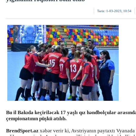
Tarix:
1-03-2023, 10:54
Bu il Bakıda keçiriləcək 17 yaşlı qız həndbolçular arasın
çempionatının püşkü atılıb.
BrendSport.az
xəbər verir ki, Avstriyanın paytaxtı Vyanada 