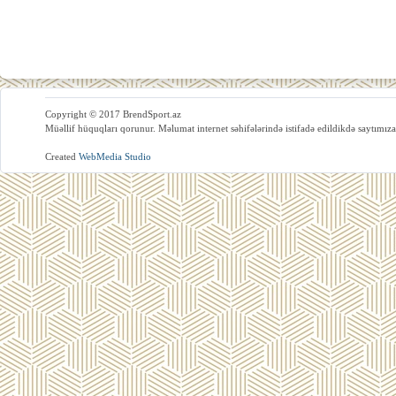
Copyright © 2017 BrendSport.az
Müəllif hüquqları qorunur. Məlumat internet səhifələrində istifadə edildikdə saytımıza
Created
WebMedia Studio