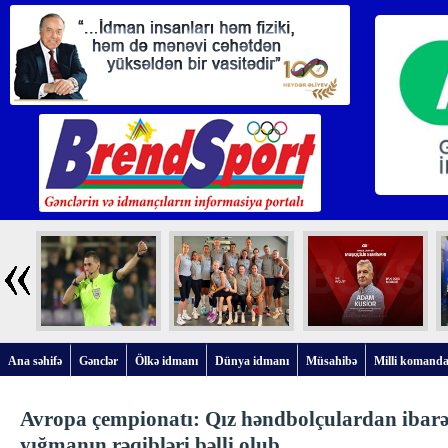
Ana səhifə
Gənclər
Ölkə idmanı
Dünya idmanı
Müsahibə
Milli komanda
Avropa çempionatı: Qız həndbolçulardan ibarə
yığmanın rəqibləri bəlli olub