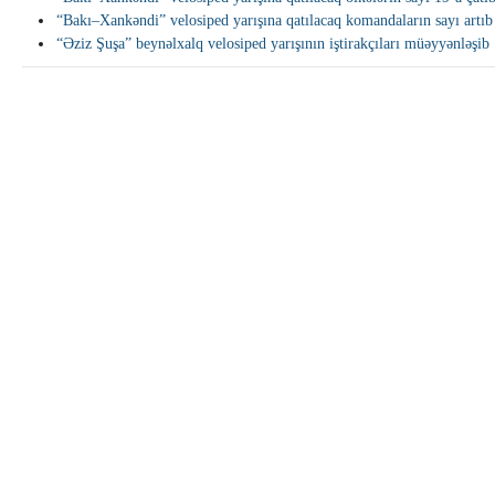
“Bakı–Xankəndi” velosiped yarışına qatılacaq komandaların sayı artıb
“Əziz Şuşa” beynəlxalq velosiped yarışının iştirakçıları müəyyənləşib