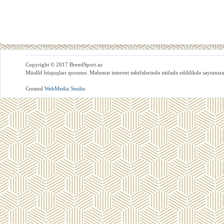
Copyright © 2017 BrendSport.az
Müəllif hüquqları qorunur. Məlumat internet səhifələrində istifadə edildikdə saytımıza
Created
WebMedia Studio