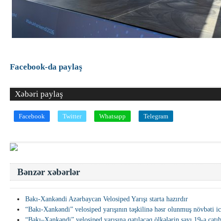
Facebook-da paylaş
Xəbəri paylaş
Facebook
Twitter
Whatsapp
Telegram
Bənzər xəbərlər
Bakı-Xankəndi Azərbaycan Velosiped Yarışı starta hazırdır
“Bakı-Xankəndi” velosiped yarışının təşkilinə həsr olunmuş növbəti ic
“Bakı–Xankəndi” velosiped yarışına qatılacaq ölkələrin sayı 19-a çatı