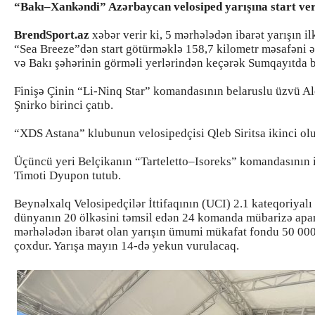
“Bakı–Xankəndi” Azərbaycan velosiped yarışına start veri
BrendSport.az
xəbər verir ki, 5 mərhələdən ibarət yarışın i
“Sea Breeze”dən start götürməklə 158,7 kilometr məsafəni ə
və Bakı şəhərinin görməli yerlərindən keçərək Sumqayıtda b
Finişə Çinin “Li-Ninq Star” komandasının belaruslu üzvü A
Şnirko birinci çatıb.
“XDS Astana” klubunun velosipedçisi Qleb Siritsa ikinci ol
Üçüncü yeri Belçikanın “Tarteletto–Isoreks” komandasının 
Timoti Dyupon tutub.
Beynəlxalq Velosipedçilər İttifaqının (UCI) 2.1 kateqoriyalı
dünyanın 20 ölkəsini təmsil edən 24 komanda mübarizə apa
mərhələdən ibarət olan yarışın ümumi mükafat fondu 50 00
çoxdur. Yarışa mayın 14-də yekun vurulacaq.