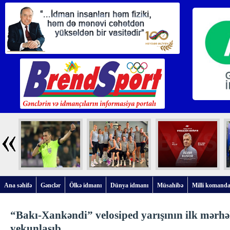
Ana səhifə
Gənclər
Ölkə idmanı
Dünya idmanı
Müsahibə
Milli komanda
“Bakı-Xankəndi” velosiped yarışının ilk mərhə
yekunlaşıb