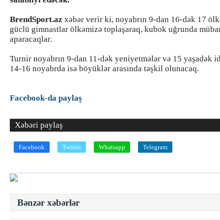
BrendSport.az
xəbər verir ki, noyabrın 9-dan 16-dək 17 öl
güclü gimnastlar ölkəmizə toplaşaraq, kubok uğrunda müba
aparacaqlar.
Turnir noyabrın 9-dan 11-dək yeniyetmələr və 15 yaşadək i
14-16 noyabrda isə böyüklər arasında təşkil olunacaq.
Facebook-da paylaş
Xəbəri paylaş
Facebook
Twitter
Whatsapp
Telegram
Bənzər xəbərlər