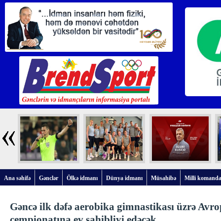
Ana səhifə
Gənclər
Ölkə idmanı
Dünya idmanı
Müsahibə
Milli komanda
Gəncə ilk dəfə aerobika gimnastikası üzrə Avr
çempionatına ev sahibliyi edəcək