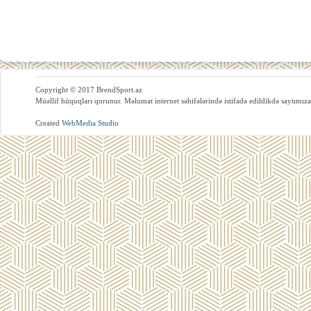
Copyright © 2017 BrendSport.az
Müəllif hüquqları qorunur. Məlumat internet səhifələrində istifadə edildikdə saytımıza
Created
WebMedia Studio