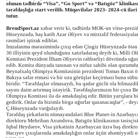
olunan tədbirdə “Visa”, “Go Sport” və “Batıgöz” klinikası
tərəfdaşlığa start verilib. Müqavilələr 2023- 2024-cü ilər
tutur.
BrendSport.az
xəbər verir ki, tədbirdə MOK-un vitse-prezid
Hüseynzadə, baş katib Azər Əliyev və müxtəlif federasiyala
rəsmiləri iştirak ediblər.
İmzalanma mərasimində çıxış edən Çingiz Hüseynzadə ötə
30 illiyinin qeyd olunduğunu xatırladaraq deyib ki, Milli O
Komitəsi Prezident İlham Əliyevin rəhbərliyi dövründə uğur
edib. Komitə dünyada tanınan və nüfuz sahibi olan qurumdu
Beynəlxalq Olimpiya Komitəsinin prezidenti Tomas Baxın ö
Bakıya səfər etməsi və bir sıra görüşlər keçirməsi buna sübu
biridir. “Tərəfdaşlar olmasaydı, bu qədər güclü ola bilməzdi
sayını daim artırmaq istəyirik. Tərəfdaşlarımızın bir çoxu B
Olimpiya Komitəsi ilə də əməkdaşlıq edir. Bütün yarışlara bi
gedirik. Onlar da bizimlə birgə uğurlar qazanacaqlar”, - dey
Ç.Hüseynzadə vurğulayıb.
Tərəfdaş şirkətlərin nümayəndələri Blue Planet-in Azərbayc
direktoru Mehriban Axundova, Batıgöz klinikasının təsisçis
Iqbal Heydərov, Visa şirkətinin Azərbaycan üzrə baş direkt
Hacıyev çıxışlarında əməkdaşlığın onlar üçün əhəmiyyətli 