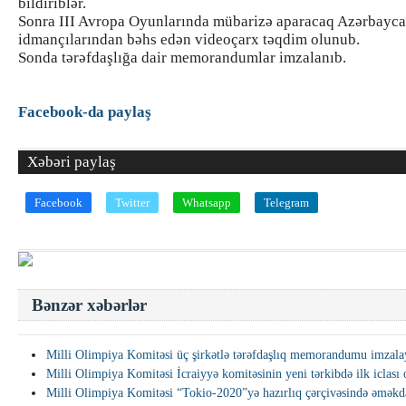
bildiriblər.
Sonra III Avropa Oyunlarında mübarizə aparacaq Azərbayc
idmançılarından bəhs edən videoçarx təqdim olunub.
Sonda tərəfdaşlığa dair memorandumlar imzalanıb.
Facebook-da paylaş
Xəbəri paylaş
Facebook
Twitter
Whatsapp
Telegram
Bənzər xəbərlər
Milli Olimpiya Komitəsi üç şirkətlə tərəfdaşlıq memorandumu imzala
Milli Olimpiya Komitəsi İcraiyyə komitəsinin yeni tərkibdə ilk iclası 
Milli Olimpiya Komitəsi “Tokio-2020”yə hazırlıq çərçivəsində əməkda