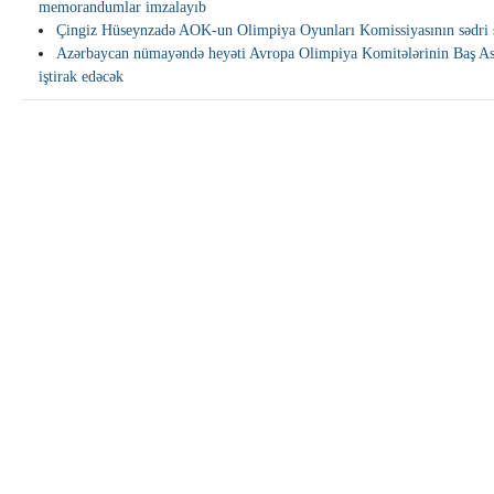
memorandumlar imzalayıb
Çingiz Hüseynzadə AOK-un Olimpiya Oyunları Komissiyasının sədri s
Azərbaycan nümayəndə heyəti Avropa Olimpiya Komitələrinin Baş A
iştirak edəcək