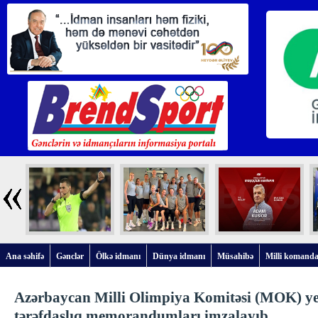
Ana səhifə
Gənclər
Ölkə idmanı
Dünya idmanı
Müsahibə
Milli komanda
Azərbaycan Milli Olimpiya Komitəsi (MOK) y
tərəfdaşlıq memorandumları imzalayıb.