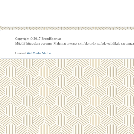
Copyright © 2017 BrendSport.az
Müəllif hüquqları qorunur. Məlumat internet səhifələrində istifadə edildikdə saytımıza
Created
WebMedia Studio