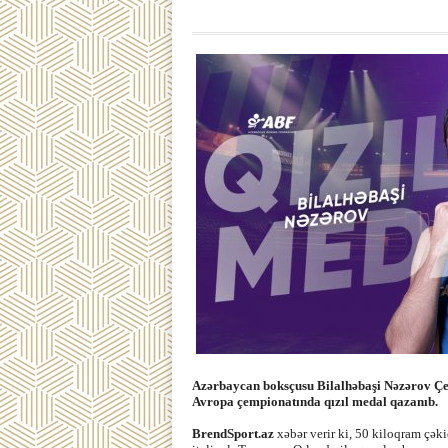
Azərbaycan boksçusu Bilalhəbaşi Nəzərov Çe
Avropa çempionatında qızıl medal qazanıb.
BrendSport.az
xəbər verir ki, 50 kiloqram çəki