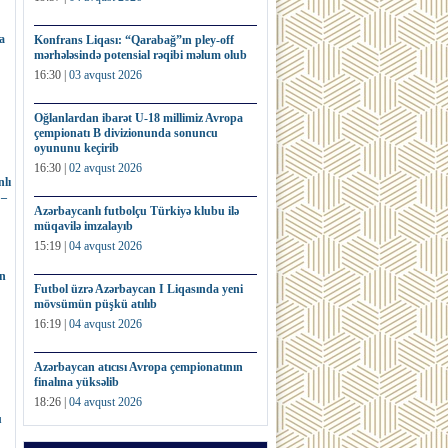
a
Konfrans Liqası: “Qarabağ”ın pley-off
mərhələsində potensial rəqibi məlum olub
16:30 |
03 avqust 2026
Oğlanlardan ibarət U-18 millimiz Avropa
çempionatı B divizionunda sonuncu
oyununu keçirib
16:30 |
02 avqust 2026
lı
 –
Azərbaycanlı futbolçu Türkiyə klubu ilə
müqavilə imzalayıb
15:19 |
04 avqust 2026
ın
Futbol üzrə Azərbaycan I Liqasında yeni
mövsümün püşkü atılıb
16:19 |
04 avqust 2026
Azərbaycan atıcısı Avropa çempionatının
finalına yüksəlib
18:26 |
04 avqust 2026
u