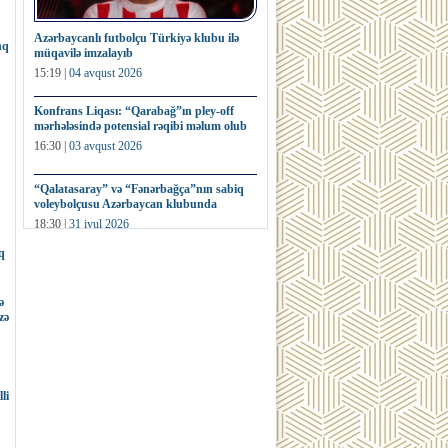
Azərbaycanlı futbolçu Türkiyə klubu ilə
nq
müqavilə imzalayıb
15:19 |
04 avqust 2026
Konfrans Liqası: “Qarabağ”ın pley-off
mərhələsində potensial rəqibi məlum olub
16:30 |
03 avqust 2026
“Qalatasaray” və “Fənərbağça”nın sabiq
voleybolçusu Azərbaycan klubunda
18:30 |
31 iyul 2026
q
Fransa millisinin sabiq futbolçusu dünya
kubokunun nüsxəsini hərracda satıb
ə
16:32 |
31 iyul 2026
zə
li