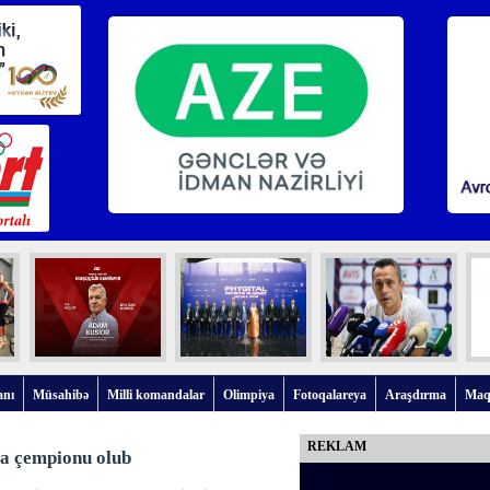
anı
Müsahibə
Milli komandalar
Olimpiya
Fotoqalareya
Araşdırma
Maq
REKLAM
a çempionu olub