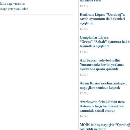
hərracda satıb
alla başa vurublar
16:32 |
Avropa çempionu olub
Konfrans Liqası: “Qarabağ”ın
cavab oyununun da hakimləri
açıqlanıb
15:30 |
Çempionlar Liqası:
“Orxus”-“Sabah” oyununa haki
təyinatları açıqlanıb
14:42 |
Azərbaycan voleybol millisi
Yunanıstanla hər iki yoxlama
oyununda qələbə qazanıb
13:11 |
Adam Kusior azərbaycanlı gənc
məşqçilərə seminar keçəcək
12:00 |
Azərbaycan ficital-idman üzrə
Astanada keçirilən beynəlxalq
sammitdə təmsil olunur
14:14 |
MOİK-in baş məşqçisi: “Qaraba
çox ciddi rəqibdir