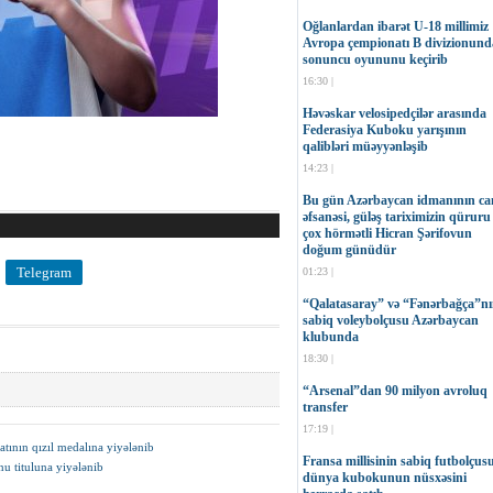
Oğlanlardan ibarət U-18 millimiz
Avropa çempionatı B divizionund
sonuncu oyununu keçirib
16:30 |
Həvəskar velosipedçilər arasında
Federasiya Kuboku yarışının
qalibləri müəyyənləşib
14:23 |
Bu gün Azərbaycan idmanının can
əfsanəsi, güləş tariximizin qüruru
çox hörmətli Hicran Şərifovun
doğum günüdür
Telegram
01:23 |
“Qalatasaray” və “Fənərbağça”n
sabiq voleybolçusu Azərbaycan
klubunda
18:30 |
“Arsenal”dan 90 milyon avroluq
transfer
17:19 |
tının qızıl medalına yiyələnib
Fransa millisinin sabiq futbolçus
u tituluna yiyələnib
dünya kubokunun nüsxəsini