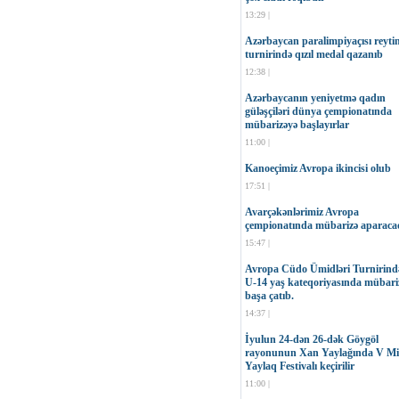
13:29 |
Azərbaycan paralimpiyaçısı reyti
turnirində qızıl medal qazanıb
12:38 |
Azərbaycanın yeniyetmə qadın
güləşçiləri dünya çempionatında
mübarizəyə başlayırlar
11:00 |
Kanoeçimiz Avropa ikincisi olub
17:51 |
Avarçəkənlərimiz Avropa
çempionatında mübarizə aparaca
15:47 |
Avropa Cüdo Ümidləri Turnirind
U-14 yaş kateqoriyasında mübari
başa çatıb.
14:37 |
İyulun 24-dən 26-dək Göygöl
rayonunun Xan Yaylağında V Mil
Yaylaq Festivalı keçirilir
11:00 |