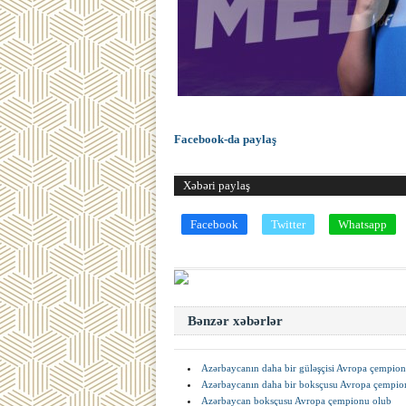
Facebook-da paylaş
Xəbəri paylaş
Facebook
Twitter
Whatsapp
Bənzər xəbərlər
Azərbaycanın daha bir güləşçisi Avropa çempiona
Azərbaycanın daha bir boksçusu Avropa çempion
Azərbaycan boksçusu Avropa çempionu olub