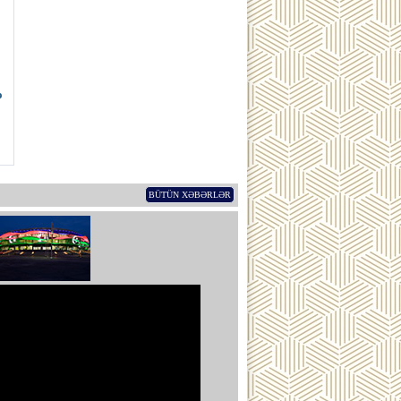
ə
BÜTÜN XƏBƏRLƏR
ub