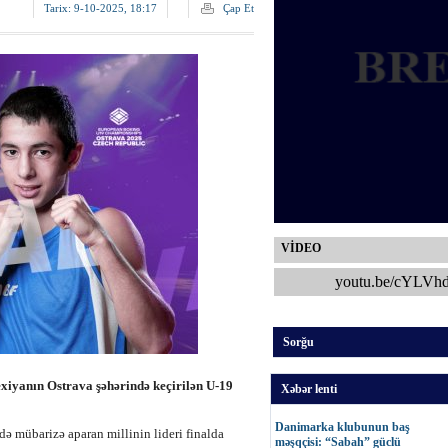
Tarix:
9-10-2025, 18:17
Çap Et
VİDEO
youtu.be/cYLVh
Sorğu
xiyanın Ostrava şəhərində keçirilən U-19
Xəbər lenti
Danimarka klubunun baş
də mübarizə aparan millinin lideri finalda
məşqçisi: “Sabah” güclü