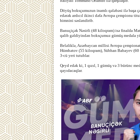
italiyalı Tommaso Orlando ilə qarşılaşıb.
Döyüş boksçumuzun inamlı qələbəsi ilə başa ça
edərək ardıcıl ikinci dəfə Avropa çempionu ti
himnini səsləndirib.
Banuçiçək Nəsirli (48 kiloqram) isə finalda Mat
qalib gəldiyindən boksçumuz gümüş medala yi
Beləliklə, Azərbaycan millisi Avropa çempiona
Hümbətov (55 kiloqram), Sübhan Babayev (60 
3-cü yeri tutublar.
Qeyd edək ki, 1 qızıl, 1 gümüş və 3 bürünc me
qayıdacaqlar.