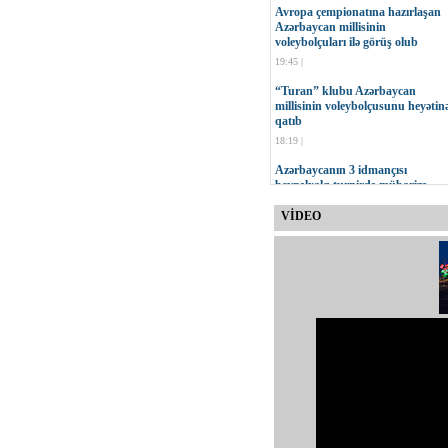
Avropa çempionatına hazırlaşan
Azərbaycan millisinin
voleybolçuları ilə görüş olub
19:45 |
“Turan” klubu Azərbaycan
millisinin voleybolçusunu heyətin
qatıb
18:19 |
Azərbaycanın 3 idmançısı
beynəlxalq turnirdə mübarizə
aparacaq
VİDEO
17:47 |
MOK-un vitse-prezidenti Çingiz
Hüseynzadənin 75 yaşı tamam ol
16:23 |
“Neftçi” İdman Klubu yeni
loqosunu təqdim edib
15:30 |
Onur Quluzadənin növbəti sınağı
11:00 |
Qurban Qurbanov: Cavab
oyununda daha səliqəli