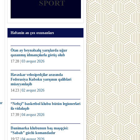
Həftənin ən çox oxunanları
Ötən ay beynəlxalq yarışlarda uğur
qazanmış idmançılarla görüş olub
17:28 |
03 avqust 2026
Həvəskar velosipedçilər arasında
Federasiya Kuboku yarışının qalibləri
müəyyənləşib
14:23 |
02 avqust 2026
ur
“Neftçi” basketbol klubu bütün legionerləri
b
ilə vidalaşıb
17:39 |
04 avqust 2026
Danimarka klubunun baş məşqçisi:
“Sabah” güclü komandadır
19:57 |
04 avqust 2026