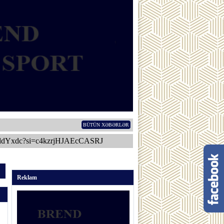
BÜTÜN XƏBƏRLƏR
ddYxdc?si=c4kzrjHJAEcCASRJ
Reklam