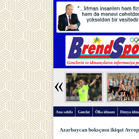
Ana səhifə
Gənclər
Ölkə idmanı
Dünya idm
Azərbaycan boksçusu ikiqat Avrop