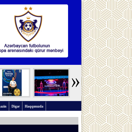
azin
Digər
Haqqımızda