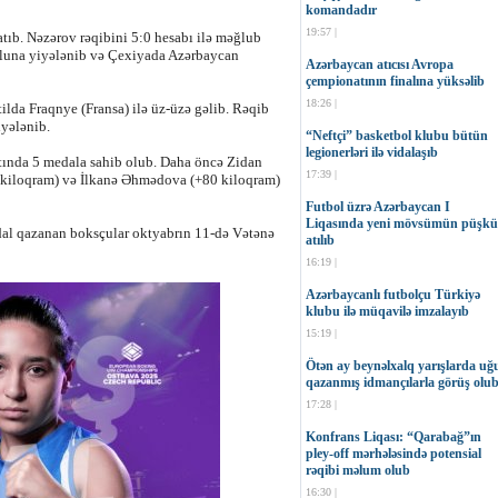
komandadır
19:57 |
tıb. Nəzərov rəqibini 5:0 hesabı ilə məğlub
tuluna yiyələnib və Çexiyada Azərbaycan
Azərbaycan atıcısı Avropa
çempionatının finalına yüksəlib
18:26 |
ilda Fraqnye (Fransa) ilə üz-üzə gəlib. Rəqib
yələnib.
“Neftçi” basketbol klubu bütün
legionerləri ilə vidalaşıb
tında 5 medala sahib olub. Daha öncə Zidan
17:39 |
kiloqram) və İlkanə Əhmədova (+80 kiloqram)
Futbol üzrə Azərbaycan I
Liqasında yeni mövsümün püşkü
dal qazanan boksçular oktyabrın 11-də Vətənə
atılıb
16:19 |
Azərbaycanlı futbolçu Türkiyə
klubu ilə müqavilə imzalayıb
15:19 |
Ötən ay beynəlxalq yarışlarda uğ
qazanmış idmançılarla görüş olu
17:28 |
Konfrans Liqası: “Qarabağ”ın
pley-off mərhələsində potensial
rəqibi məlum olub
16:30 |