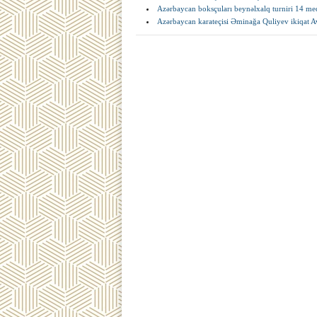
Azərbaycan boksçuları beynəlxalq turniri 14 med
Azərbaycan karateçisi Əminağa Quliyev ikiqat 