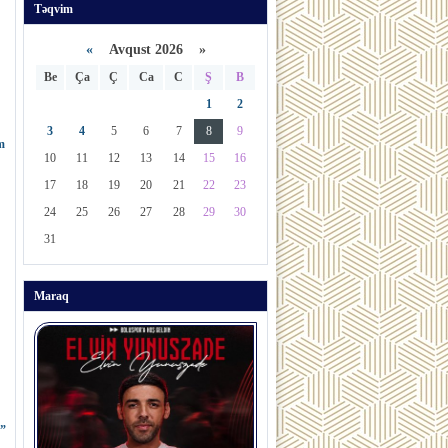
Təqvim
«
Avqust 2026 »
Be
Ça
Ç
Ca
C
Ş
B
1
2
3
4
5
6
7
8
9
m
10
11
12
13
14
15
16
17
18
19
20
21
22
23
24
25
26
27
28
29
30
31
Maraq
ğ”