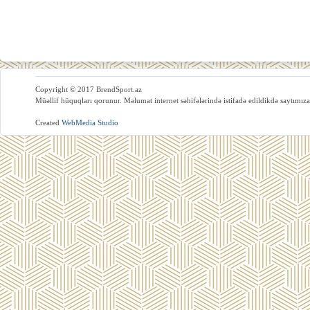
Copyright © 2017 BrendSport.az
Müəllif hüquqları qorunur. Məlumat internet səhifələrində istifadə edildikdə saytımıza
Created
WebMedia Studio