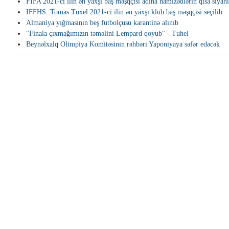
FIFA 2021-ci ilin ən yaxşı baş məşqçisi adına namizədlərin qısa siyahı
IFFHS: Tomas Tuxel 2021-ci ilin ən yaxşı klub baş məşqçisi seçilib
Almaniya yığmasının beş futbolçusu karantinə alınıb
"Finala çıxmağımızın təməlini Lempard qoyub" - Tuhel
Beynəlxalq Olimpiya Komitəsinin rəhbəri Yaponiyaya səfər edəcək