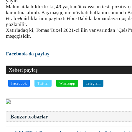
yayıb.
Məlumatda bildirilir ki, 49 yaşlı mütəxəssisin testi pozitiv ç
karantinə alınıb. Baş məşqçinin növbəti həftənin sonunda B
Ərəb Əmirliklərinin paytaxtı Əbu-Dabidə komandaya qoşul
gözlənilir.
Xatırladaq ki, Tomas Tuxel 2021-ci ilin yanvarından "Çelsi"
məşqçisidir.
Facebook-da paylaş
Xəbəri paylaş
Facebook
Twitter
Whatsapp
Telegram
Bənzər xəbərlər