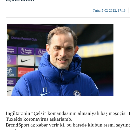
Tarix:
5-02-2022, 17:16
İngiltərənin “Çelsi” komandasının almaniyalı baş məşqçisi
Tuxeldə koronavirus aşkarlanıb.
BrendSport.az xəbər verir ki, bu barədə klubun rəsmi saytı