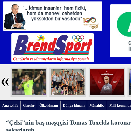
Ana səhifə
Gənclər
Ölkə idmanı
Dünya idmanı
Müsahibə
Milli komanda
“Çelsi”nin baş məşqçisi Tomas Tuxeldə korona
aşkarlanıb