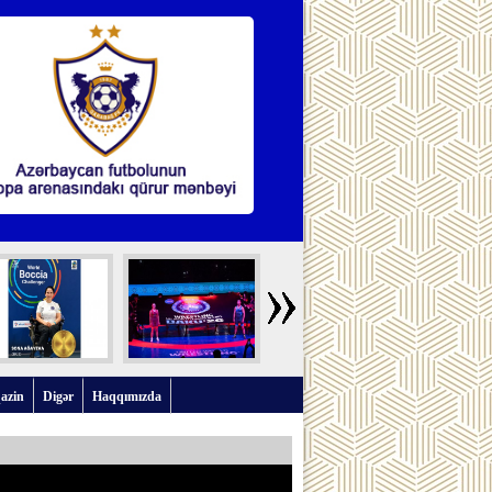
azin
Digər
Haqqımızda