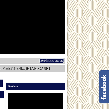
BÜTÜN XƏBƏRLƏR
ddYxdc?si=c4kzrjHJAEcCASRJ
Reklam