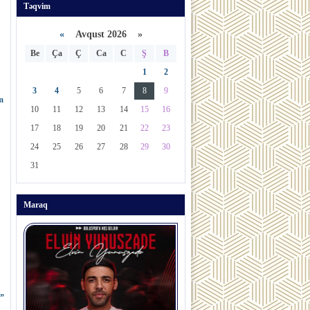
Təqvim
«
Avqust 2026 »
Be
Ça
Ç
Ca
C
Ş
B
1
2
3
4
5
6
7
8
9
m
10
11
12
13
14
15
16
17
18
19
20
21
22
23
24
25
26
27
28
29
30
31
Maraq
ğ”