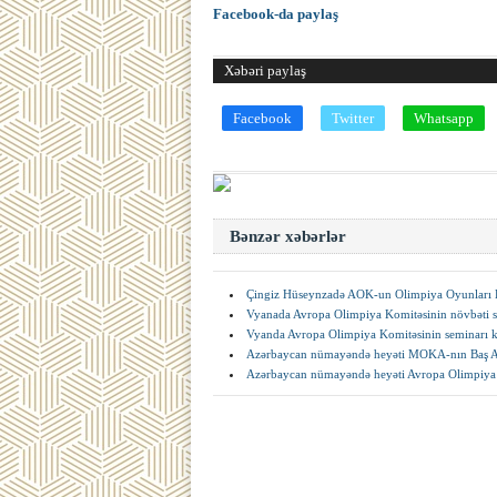
Facebook-da paylaş
Xəbəri paylaş
Facebook
Twitter
Whatsapp
Bənzər xəbərlər
Çingiz Hüseynzadə AOK-un Olimpiya Oyunları Ko
Vyanada Avropa Olimpiya Komitəsinin növbəti se
Vyanda Avropa Olimpiya Komitəsinin seminarı k
Azərbaycan nümayəndə heyəti MOKA-nın Baş Ass
Azərbaycan nümayəndə heyəti Avropa Olimpiya K