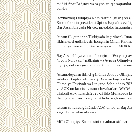
müdiri Anar Bağırov və beynəlxalq proqramlar
edirlər.
Beynəlxalq Olimpiya Komitəsinin (BOK) prezid
Komitələrinin prezidenti Spiros Kapralos və dig
Baş Assambleyada bir çox məsələlər haqqında m
İclasın ilk günündə Türkiyədə keçiriləcək İsta
fikirlər səsləndiriləcək, həmçinin Milan-Kart
Olimpiya Komitələri Assosiasiyasının (MOKA) 
Baş Assambleya zamanı həmçinin “Ən yaxşı avr
“Pyotr Nurovski” mükafatı və Avropa Olimpiya
layiq görülmüş şəxslərin mükafatlandırılma mər
Assambleyanın ikinci günündə Avropa Olimpiy
sahibinə təqdim olunacaq. Bundan başqa iclas
Olimpiya Festivalı və Linyano-Sabbiadoro-202
və AOK-un komissiyasının hesabatları, WADA-nı
dinləniləcək. İclasda 2027-ci ildə Monakoda k
ilə bağlı təqdimat və yeniliklərlə bağlı müzakir
İclasın sonuncu günündə AOK-un 56-cı Baş Ass
keçiriləcəyi elan olunacaq.
Milli Olimpiya Komitəsinin mətbuat xidməti