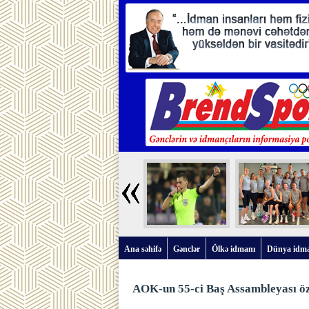
Ana səhifə
Gənclər
Ölkə idmanı
Dünya idm
AOK-un 55-ci Baş Assambleyası öz 