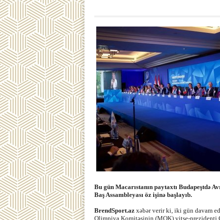
Bu gün Macarıstanın paytaxtı Budapeştdə Av
Baş Assambleyası öz işinə başlayıb.
BrendSport.az
xəbər verir ki, iki gün davam e
Olimpiya Komitəsinin (MOK) vitse-prezidenti Ç