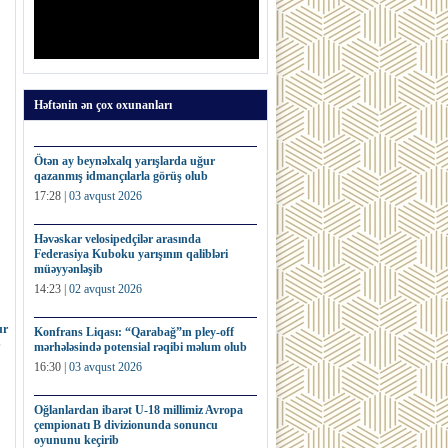
Həftənin ən çox oxunanları
Ötən ay beynəlxalq yarışlarda uğur
qazanmış idmançılarla görüş olub
17:28 |
03 avqust 2026
Həvəskar velosipedçilər arasında
Federasiya Kuboku yarışının qalibləri
müəyyənləşib
14:23 |
02 avqust 2026
ur
Konfrans Liqası: “Qarabağ”ın pley-off
b
mərhələsində potensial rəqibi məlum olub
16:30 |
03 avqust 2026
Oğlanlardan ibarət U-18 millimiz Avropa
çempionatı B divizionunda sonuncu
oyununu keçirib