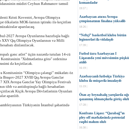
komandadır
 idarəsinin müdiri Ceyhun Rəhmanov təmsil
19:57 |
Azərbaycan atıcısı Avropa
enti Kristi Koventri, Avropa Olimpiya
çempionatının finalına yüksəlib
ər ölkələrin MOK-larının iştirakı ilə keçirilən
üzakirələr aparılacaq.
18:26 |
“Neftçi” basketbol klubu bütün
nbul-2027 Avropa Oyunlarına hazırlıqla bağlı
legionerləri ilə vidalaşıb
ino XXV Qış Olimpiya Oyunlarının və Milli
hesabatı dinləniləcək.
17:39 |
Futbol üzrə Azərbaycan I
opalı gənc atlet” üçün nəzərdə tutulan 14-cü
Liqasında yeni mövsümün püşkü
 Komitəsinin "Xidmətlərinə görə" ordeninə
atılıb
asimi də keçiriləcək.
16:19 |
a Komitəsinin “Olimpiya çələngi” mükafatı öz
Azərbaycanlı futbolçu Türkiyə
da Braşov-2027 XVIII Qış Avropa Gənclər
klubu ilə müqavilə imzalayıb
7 XIX Avropa Gənclər Yay Olimpiya Festivalı
n tibb və antidopinqlə bağlı hesabatları
15:19 |
eçiriləcək Kiçik Avropa Dövlətlərinin Oyunları
Ötən ay beynəlxalq yarışlarda uğ
ələr aparılıb.
qazanmış idmançılarla görüş olu
ambleyasının Türkiyənin İstanbul şəhərində
17:28 |
Konfrans Liqası: “Qarabağ”ın
pley-off mərhələsində potensial
rəqibi məlum olub
16:30 |