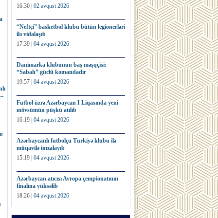
16:30 |
02 avqust 2026
a
“Neftçi” basketbol klubu bütün legionerləri
ilə vidalaşıb
17:39 |
04 avqust 2026
Danimarka klubunun baş məşqçisi:
“Sabah” güclü komandadır
19:57 |
04 avqust 2026
lı
 –
Futbol üzrə Azərbaycan I Liqasında yeni
mövsümün püşkü atılıb
16:19 |
04 avqust 2026
ın
Azərbaycanlı futbolçu Türkiyə klubu ilə
müqavilə imzalayıb
15:19 |
04 avqust 2026
Azərbaycan atıcısı Avropa çempionatının
finalına yüksəlib
18:26 |
04 avqust 2026
u