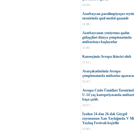
13:29 |
Azərbaycan paralimpiyaçısı reyti
turnirində qızıl medal qazanıb
12:38 |
Azərbaycanın yeniyetmə qadın
güləşçiləri dünya çempionatında
mübarizəyə başlayırlar
11:00 |
Kanoeçimiz Avropa ikincisi olub
17:51 |
Avarçəkənlərimiz Avropa
çempionatında mübarizə aparaca
15:47 |
Avropa Cüdo Ümidləri Turnirind
U-14 yaş kateqoriyasında mübari
başa çatıb.
14:37 |
İyulun 24-dən 26-dək Göygöl
rayonunun Xan Yaylağında V Mil
Yaylaq Festivalı keçirilir
11:00 |