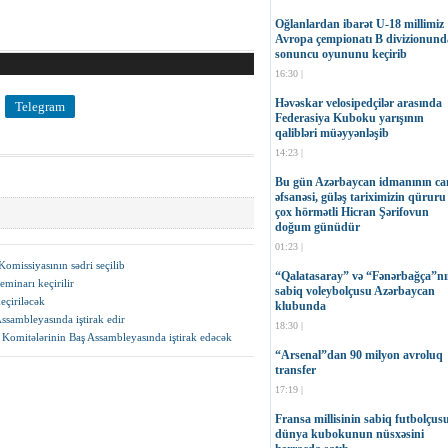
Oğlanlardan ibarət U-18 millimiz
Avropa çempionatı B divizionund
sonuncu oyununu keçirib
16:30 |
Həvəskar velosipedçilər arasında
Telegram
Federasiya Kuboku yarışının
qalibləri müəyyənləşib
14:23 |
Bu gün Azərbaycan idmanının can
əfsanəsi, güləş tariximizin qüruru
çox hörmətli Hicran Şərifovun
doğum günüdür
01:23 |
missiyasının sədri seçilib
“Qalatasaray” və “Fənərbağça”n
minarı keçirilir
sabiq voleybolçusu Azərbaycan
eçiriləcək
klubunda
ambleyasında iştirak edir
18:30 |
omitələrinin Baş Assambleyasında iştirak edəcək
“Arsenal”dan 90 milyon avroluq
transfer
17:19 |
Fransa millisinin sabiq futbolçus
dünya kubokunun nüsxəsini