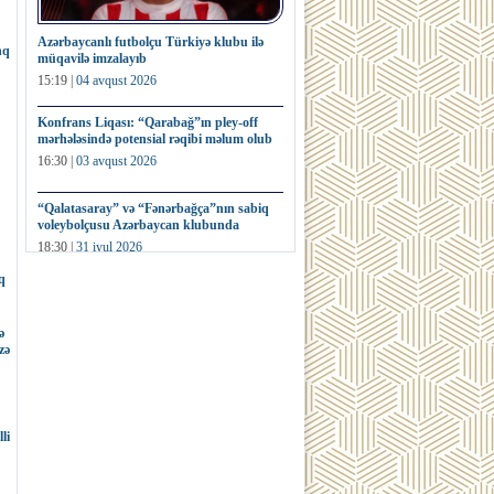
Azərbaycanlı futbolçu Türkiyə klubu ilə
nq
müqavilə imzalayıb
15:19 |
04 avqust 2026
Konfrans Liqası: “Qarabağ”ın pley-off
mərhələsində potensial rəqibi məlum olub
16:30 |
03 avqust 2026
“Qalatasaray” və “Fənərbağça”nın sabiq
voleybolçusu Azərbaycan klubunda
18:30 |
31 iyul 2026
q
Fransa millisinin sabiq futbolçusu dünya
kubokunun nüsxəsini hərracda satıb
ə
16:32 |
31 iyul 2026
zə
li