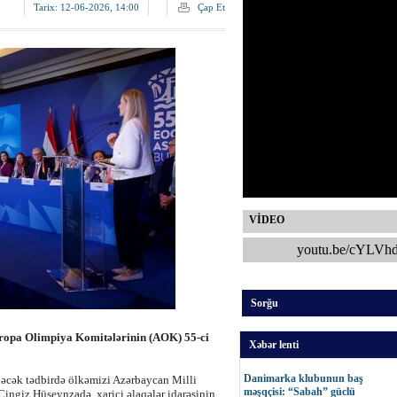
Tarix:
12-06-2026, 14:00
Çap Et
VİDEO
youtu.be/cYLVh
Sorğu
ropa Olimpiya Komitələrinin (AOK) 55-ci
Xəbər lenti
Danimarka klubunun baş
dəcək tədbirdə ölkəmizi Azərbaycan Milli
məşqçisi: “Sabah” güclü
ingiz Hüseynzadə, xarici əlaqələr idarəsinin