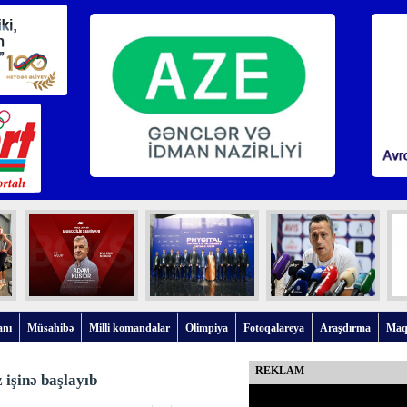
anı
Müsahibə
Milli komandalar
Olimpiya
Fotoqalareya
Araşdırma
Maq
REKLAM
işinə başlayıb