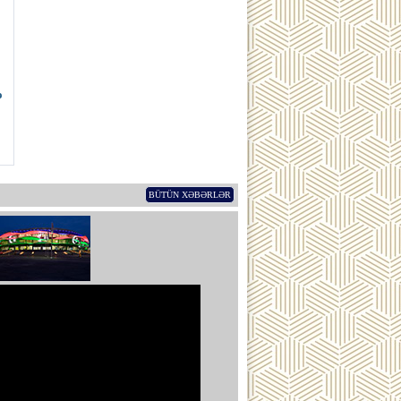
ə
BÜTÜN XƏBƏRLƏR
ub