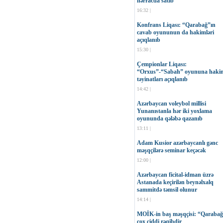
hərracda satıb
16:32 |
Konfrans Liqası: “Qarabağ”ın
cavab oyununun da hakimləri
açıqlanıb
15:30 |
Çempionlar Liqası:
“Orxus”-“Sabah” oyununa haki
təyinatları açıqlanıb
14:42 |
Azərbaycan voleybol millisi
Yunanıstanla hər iki yoxlama
oyununda qələbə qazanıb
13:11 |
Adam Kusior azərbaycanlı gənc
məşqçilərə seminar keçəcək
12:00 |
Azərbaycan ficital-idman üzrə
Astanada keçirilən beynəlxalq
sammitdə təmsil olunur
14:14 |
MOİK-in baş məşqçisi: “Qaraba
çox ciddi rəqibdir