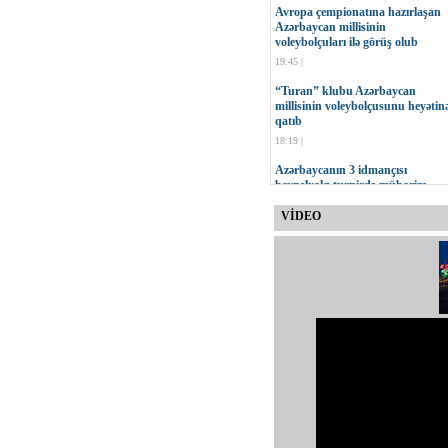
Avropa çempionatına hazırlaşan
Azərbaycan millisinin
voleybolçuları ilə görüş olub
19:45 |
“Turan” klubu Azərbaycan
millisinin voleybolçusunu heyətin
qatıb
18:19 |
Azərbaycanın 3 idmançısı
beynəlxalq turnirdə mübarizə
aparacaq
VİDEO
17:47 |
MOK-un vitse-prezidenti Çingiz
Hüseynzadənin 75 yaşı tamam ol
16:23 |
“Neftçi” İdman Klubu yeni
loqosunu təqdim edib
15:30 |
Onur Quluzadənin növbəti sınağı
11:00 |
Qurban Qurbanov: Cavab
oyununda daha səliqəli