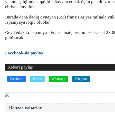
yekunlaşdığından, qalibi müəyyən etmək üçün penalti zərbə
ehtiyac duyulub.
Burada daha dəqiq oynayan (5:3) fransızlar yarımfinala yük
İspaniyaya rəqib olublar.
Qeyd edək ki, İspaniya - Fransa matçı iyulun 9-da, saat 23:0
götürəcək.
Facebook-da paylaş
Xəbəri paylaş
Facebook
Twitter
Whatsapp
Telegram
Bənzər xəbərlər