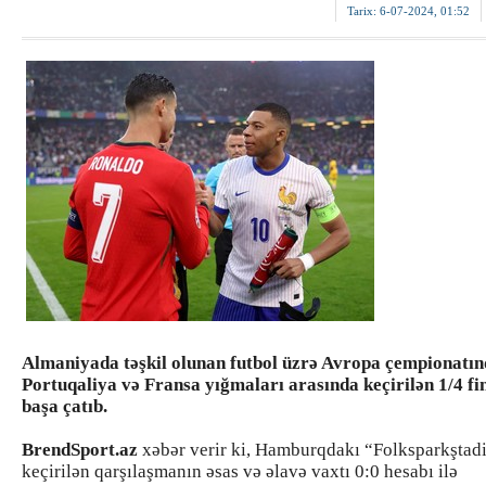
Tarix:
6-07-2024, 01:52
Almaniyada təşkil olunan futbol üzrə Avropa çempionatı
Portuqaliya və Fransa yığmaları arasında keçirilən 1/4 fi
başa çatıb.
BrendSport.az
xəbər verir ki, Hamburqdakı “Folksparkştad
keçirilən qarşılaşmanın əsas və əlavə vaxtı 0:0 hesabı ilə