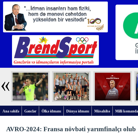
Ana səhifə
Gənclər
Ölkə idmanı
Dünya idmanı
Müsahibə
Milli komanda
AVRO-2024: Fransa növbəti yarımfinalçı olub