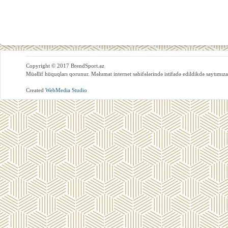
Copyright © 2017 BrendSport.az
Müəllif hüquqları qorunur. Məlumat internet səhifələrində istifadə edildikdə saytımıza
Created
WebMedia Studio