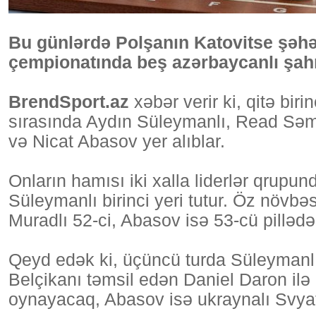
Bu günlərdə Polşanın Katovitse şəhə
çempionatında beş azərbaycanlı şahma
BrendSport.az
xəbər verir ki, qitə birin
sırasında Aydın Süleymanlı, Read S
və Nicat Abasov yer alıblar.
Onların hamısı iki xalla liderlər qrupun
Süleymanlı birinci yeri tutur. Öz növ
Muradlı 52-ci, Abasov isə 53-cü pillədə
Qeyd edək ki, üçüncü turda Süleymanl
Belçikanı təmsil edən Daniel Daron ilə 
oynayacaq, Abasov isə ukraynalı Svyat