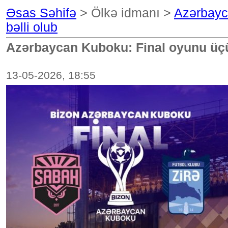
Əsas Səhifə
> Ölkə idmanı >
Azərbayca
bəlli olub
Azərbaycan Kuboku: Final oyunu üçün 
13-05-2026, 18:55