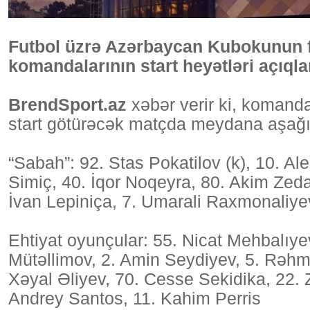
Futbol üzrə Azərbaycan Kubokunun f
komandalarının start heyətləri açıqla
BrendSport.az
xəbər verir ki, komand
start götürəcək matçda meydana aşağıd
“Sabah”: 92. Stas Pokatilov (k), 10. A
Simiç, 40. İqor Noqeyra, 80. Akim Zeda
İvan Lepiniça, 7. Umarali Raxmonaliye
Ehtiyat oyunçular: 55. Nicat Mehbalıy
Mütəllimov, 2. Amin Seydiyev, 5. Rəhm
Xəyal Əliyev, 70. Cesse Sekidika, 22. 
Andrey Santos, 11. Kahim Perris