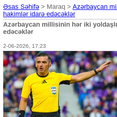
Əsas Səhifə
> Maraq >
Azərbaycan mill
hakimlər idarə edəcəklər
Azərbaycan millisinin hər iki yoldaş
edəcəklər
2-06-2026, 17:23