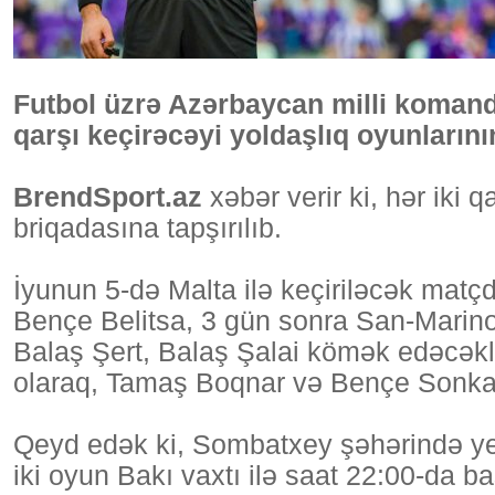
Futbol üzrə Azərbaycan milli komand
qarşı keçirəcəyi yoldaşlıq oyunlarını
BrendSport.az
xəbər verir ki, hər iki
briqadasına tapşırılıb.
İyunun 5-də Malta ilə keçiriləcək mat
Bençe Belitsa, 3 gün sonra San-Marin
Balaş Şert, Balaş Şalai kömək edəcəkl
olaraq, Tamaş Boqnar və Bençe Sonka 
Qeyd edək ki, Sombatxey şəhərində yer
iki oyun Bakı vaxtı ilə saat 22:00-da b