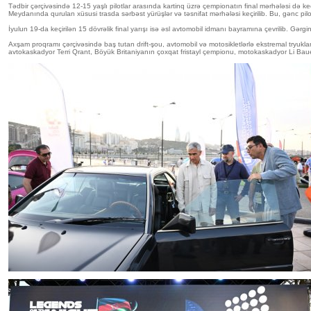
Tədbir çərçivəsində 12-15 yaşlı pilotlar arasında kartinq üzrə çempionatın final mərhələsi də keçi
Meydanında qurulan xüsusi trasda sərbəst yürüşlər və təsnifat mərhələsi keçirilib. Bu, gənc pil
İyulun 19-da keçirilən 15 dövrəlik final yarışı isə əsl avtomobil idmanı bayramına çevrilib. Gər
Axşam proqramı çərçivəsində baş tutan drift-şou, avtomobil və motosikletlərlə ekstremal tryuk
avtokaskadyor Terri Qrant, Böyük Britaniyanın çoxqat fristayl çempionu, motokaskadyor Li Bauer