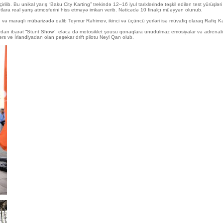
rilib. Bu unikal yarış “Baku City Karting” trekində 12–16 iyul tarixlərində təşkil edilən test yürüşlə
otlara real yarış atmosferini hiss etməyə imkan verib. Nəticədə 10 finalçı müəyyən olunub.
gin və maraqlı mübarizədə qalib Teymur Rəhimov, ikinci və üçüncü yerləri isə müvafiq olaraq Rafiq K
lardan ibarət “Stunt Show”, eləcə də motosiklet şousu qonaqlara unudulmaz emosiyalar və adrenal
s və İrlandiyadan olan peşəkar drift pilotu Neyl Qan olub.