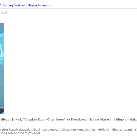
kartinq finalı və drift-şou bir arada
arada
liyyat Şirkəti, “Caspian Event Organisers” və Dənizkənarı Bulvar İdarəsi ilə birgə əməkdaş
pilot klassik dizaynla müasir texnologiyanı birləşdirən kompakt avtomobillərlə mübarizə aparıb. Ya
bi isə Elvin Xudaverdiyev olub.