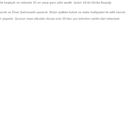
ri ilə başlayıb və nəticədə 20 ən yaxşı gənc pilot seçilib. İyulun 18-də Dövlət Bayrağı
azımlı və Ömər Şahmuradlı qazanıb. Bütün qaliblər kubok və xatirə hədiyyələri ilə təltif olunub.
in yaşadıb. Şounun əsas ulduzları dünya üzrə 20-dən çox rekordun sahibi olan britaniyalı