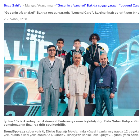
Əsas Səhifə
> Manşet / Araşdırma >
"Gecənin əfsanələri" Bakıda coşqu yaratdı: "Legend Cars", 
"Gecənin əfsanələri" Bakıda coşqu yaratdı: "Legend Cars", kartinq finalı və drift-şou bir 
21-07-2025, 07:30
İyulun 19-da Azərbaycan Avtomobil Federasiyasının təşkilatçılığı, Bakı Şəhər Halqası Əmə
çempionatının finalı və drift şou keçirilib.
BrendSport.az
xəbər verir ki, Dövlət Bayrağı Meydanında xüsusi hazırlanmış trasda 12 peşəkar 
yekununda birinci yerin sahibi Adil Axundov, ikinci yerin sahibi Fərid Quliyev, üçüncü yerin sahi