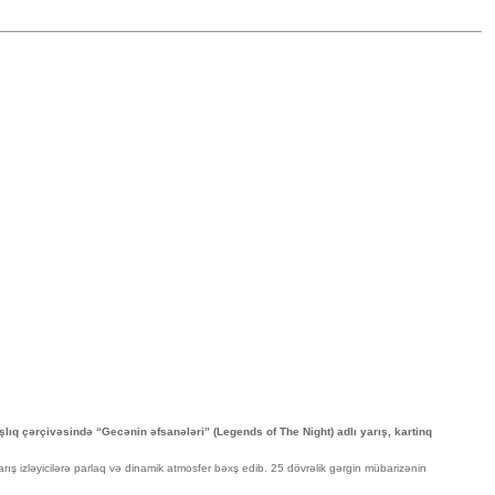
lıq çərçivəsində “Gecənin əfsanələri” (Legends of The Night) adlı yarış, kartinq
rış izləyicilərə parlaq və dinamik atmosfer bəxş edib. 25 dövrəlik gərgin mübarizənin